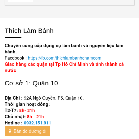
Thích Làm Bánh
Chuyên cung cấp dụng cụ làm bánh và nguyên liệu làm
bánh.
Facebook :
https://fb.com/thichlambanhchamcom
Giao hàng các quận tại Tp Hồ Chí Minh và tỉnh thành cả
nước
Cơ sở 1: Quận 10
Địa Chỉ :
92A Ngô Quyền, F5, Quận 10.
Thời gian hoạt đông:
T2-T7:
8h- 21h
Chủ nhật:
8h - 21h
Hotline :
0932.151.911
Bản đồ đường đi