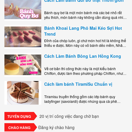
Bánh quy bơ là một món bánh mà các bé nhỏ rất
yêu thích, món bánh này không cần dùng quá nhiều
nguyên liệu hay quá cầu kỳ, cách làm..
Bánh Khoai Lang Phô Mai Kéo Sợi Hot
Trend
Đỉnh của chóp luôn, gì chứ món hot hit là không thể
thiếu e được. Món này có vỏ bánh dẻo mềm, Nhân
phô mai béo ngậy kéo sợimùi Khoai..
Cách Làm Bánh Bông Lan Hồng Kong
Về cơ bản thì công thức này là một kiểu bánh
Chiffon, được làm theo phương pháp Chiffon, nhưng
nướng trong khuôn tròn hoàn toàn ổn. Bánh rất
ngon, làm..
Cách làm bánh TiramiSu Chuẩn vị
Tiramisu truyền thống gồm các lớp bánh quy
ladyfinger (savoiardi) được nhúng qua cà phê
espresso, xen kẽ với lớp kem béo mềm làm từ phô
mai mascarpone, trứng và..
20 vị trí công việc đang chờ bạn
TUYỂN DỤNG
Đăng ký chào hàng
CHÀO HÀNG