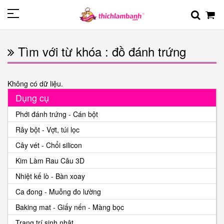
Tìm với từ khóa : đồ đánh trứng
Không có dữ liệu.
Dụng cụ
Phới đánh trứng - Cán bột
Rây bột - Vợt, túi lọc
Cây vét - Chổi silicon
Kim Làm Rau Câu 3D
Nhiệt kế lò - Bàn xoay
Ca đong - Muỗng đo lường
Baking mat - Giấy nến - Màng bọc
Trang trí sinh nhật