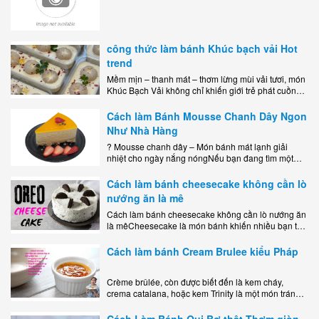
công thức làm bánh Khúc bạch vải Hot
trend
Mềm mịn – thanh mát – thơm lừng mùi vải tươi, món
Khúc Bạch Vải không chỉ khiến giới trẻ phát cuồng
mà còn là lựa chọn hoàn hảo cho..
Cách làm Bánh Mousse Chanh Dây Ngon
Như Nhà Hàng
? Mousse chanh dây – Món bánh mát lạnh giải
nhiệt cho ngày nắng nóngNếu bạn đang tìm một
món tráng miệng vừa đẹp mắt, vừa ngon miệng lại
dễ..
Cách làm bánh cheesecake không cần lò
nướng ăn là mê
Cách làm bánh cheesecake không cần lò nướng ăn
là mêCheesecake là món bánh khiến nhiều bạn trẻ
mê mẩn nhờ hương vị béo ngậy, ngọt ngào của lớp
kem..
Cách làm bánh Cream Brulee kiểu Pháp
Crème brûlée, còn được biết đến là kem cháy,
crema catalana, hoặc kem Trinity là một món tráng
miệng bao gồm một lớp đế custard béo phủ với một
lớp..
Cách Làm Bánh Qui Bơ thật Thơm giòn