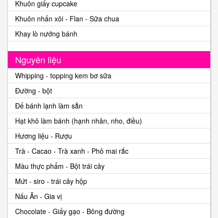
Khuôn giấy cupcake
Khuôn nhấn xôi - Flan - Sữa chua
Khay lò nướng bánh
Nguyên liệu
Whipping - topping kem bơ sữa
Đường - bột
Đế bánh lạnh làm sẵn
Hạt khô làm bánh (hạnh nhân, nho, điều)
Hương liệu - Rượu
Trà - Cacao - Trà xanh - Phô mai rắc
Màu thực phẩm - Bột trái cây
Mứt - siro - trái cây hộp
Nấu Ăn - Gia vị
Chocolate - Giấy gạo - Bông đường