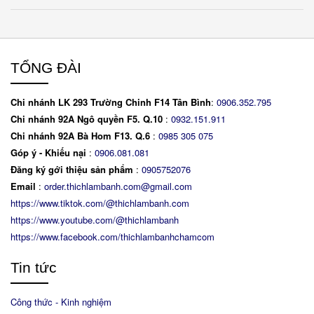
TỔNG ĐÀI
Chi nhánh LK 293 Trường Chinh F14 Tân Bình
:
0906.352.795
Chi nhánh 92A Ngô quyền F5. Q.10
:
0932.151.911
Chi nhánh 92A Bà Hom F13. Q.6
:
0
985 305 075
Góp ý - Khiếu nại
:
0906.081.081
Đăng ký gới thiệu sản phẩm
:
0905752076
Email
:
order.thichlambanh.com@gmail.com
https://www.tiktok.com/@thichlambanh.com
https://www.youtube.com/@thichlambanh
https://www.facebook.com/thichlambanhchamcom
Tin tức
Công thức - Kinh nghiệm