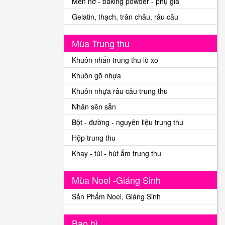
Men nở - baking powder - phụ gia
Gelatin, thạch, trân châu, râu câu
Mùa Trung thu
Khuôn nhấn trung thu lò xo
Khuôn gõ nhựa
Khuôn nhựa râu câu trung thu
Nhân sên sẵn
Bột - đường - nguyên liệu trung thu
Hộp trung thu
Khay - túi - hút ẩm trung thu
Mùa Noel -Giáng Sinh
Sản Phẩm Noel, Giáng Sinh
Bao bì