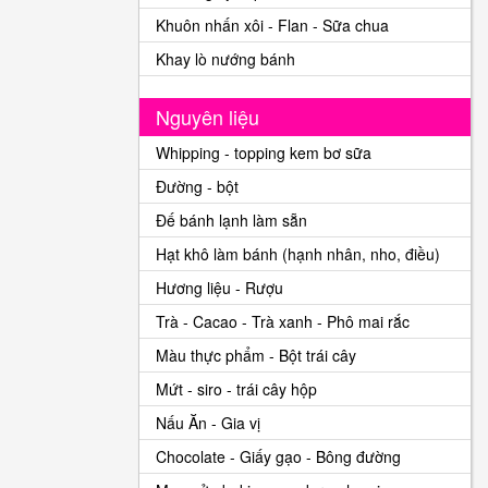
Khuôn nhấn xôi - Flan - Sữa chua
Khay lò nướng bánh
Nguyên liệu
Whipping - topping kem bơ sữa
Đường - bột
Đế bánh lạnh làm sẵn
Hạt khô làm bánh (hạnh nhân, nho, điều)
Hương liệu - Rượu
Trà - Cacao - Trà xanh - Phô mai rắc
Màu thực phẩm - Bột trái cây
Mứt - siro - trái cây hộp
Nấu Ăn - Gia vị
Chocolate - Giấy gạo - Bông đường