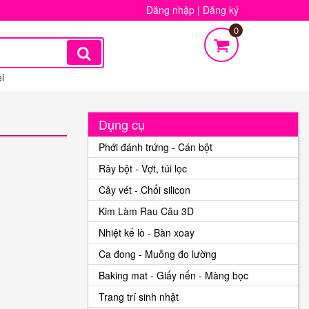
Đăng nhập
|
Đăng ký
0
l
Dụng cụ
Phới đánh trứng - Cán bột
Rây bột - Vợt, túi lọc
Cây vét - Chổi silicon
Kim Làm Rau Câu 3D
Nhiệt kế lò - Bàn xoay
Ca đong - Muỗng đo lường
Baking mat - Giấy nến - Màng bọc
Trang trí sinh nhật