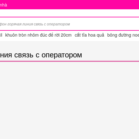
 nhà
l
khuôn tròn nhôm đúc đế rời 20cm
cắt tỉa hoa quả
bông đường noe
иния связь с оператором