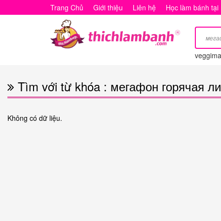
Tìm
Trang Chủ
Giới thiệu
Liên hệ
Học làm bánh tại
với
từ
veggimai
khóa
:
Tìm với từ khóa : мегафон горячая л
мегафон
горячая
Không có dữ liệu.
линия
связь
с
оператором