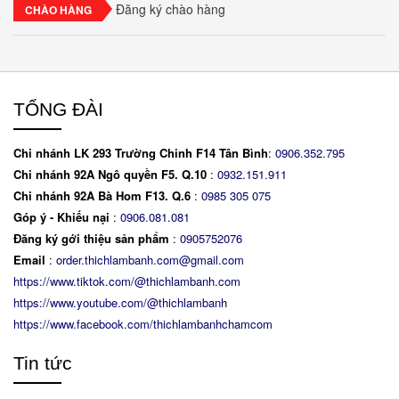
Đăng ký chào hàng
CHÀO HÀNG
TỔNG ĐÀI
Chi nhánh LK 293 Trường Chinh F14 Tân Bình
:
0906.352.795
Chi nhánh 92A Ngô quyền F5. Q.10
:
0932.151.911
Chi nhánh 92A Bà Hom F13. Q.6
:
0
985 305 075
Góp ý - Khiếu nại
:
0906.081.081
Đăng ký gới thiệu sản phẩm
:
0905752076
Email
:
order.thichlambanh.com@gmail.com
https://www.tiktok.com/@thichlambanh.com
https://www.youtube.com/@thichlambanh
https://www.facebook.com/thichlambanhchamcom
Tin tức