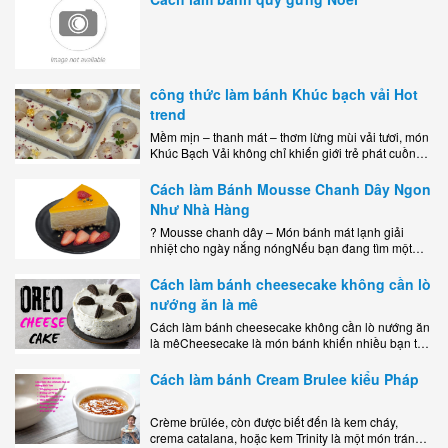
công thức làm bánh Khúc bạch vải Hot
trend
Mềm mịn – thanh mát – thơm lừng mùi vải tươi, món
Khúc Bạch Vải không chỉ khiến giới trẻ phát cuồng
mà còn là lựa chọn hoàn hảo cho..
Cách làm Bánh Mousse Chanh Dây Ngon
Như Nhà Hàng
? Mousse chanh dây – Món bánh mát lạnh giải
nhiệt cho ngày nắng nóngNếu bạn đang tìm một
món tráng miệng vừa đẹp mắt, vừa ngon miệng lại
dễ..
Cách làm bánh cheesecake không cần lò
nướng ăn là mê
Cách làm bánh cheesecake không cần lò nướng ăn
là mêCheesecake là món bánh khiến nhiều bạn trẻ
mê mẩn nhờ hương vị béo ngậy, ngọt ngào của lớp
kem..
Cách làm bánh Cream Brulee kiểu Pháp
Crème brûlée, còn được biết đến là kem cháy,
crema catalana, hoặc kem Trinity là một món tráng