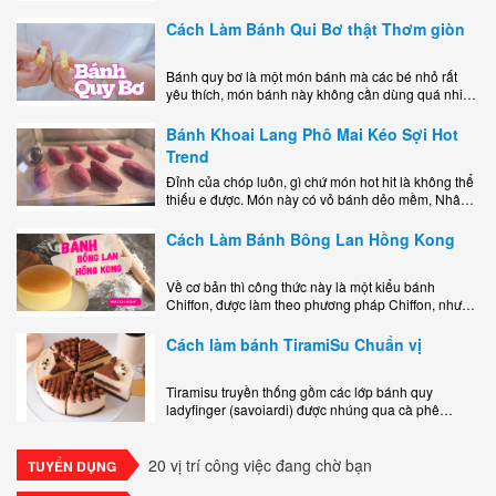
miệng bao gồm một lớp đế custard béo phủ với một
lớp..
Cách Làm Bánh Qui Bơ thật Thơm giòn
Bánh quy bơ là một món bánh mà các bé nhỏ rất
yêu thích, món bánh này không cần dùng quá nhiều
nguyên liệu hay quá cầu kỳ, cách làm..
Bánh Khoai Lang Phô Mai Kéo Sợi Hot
Trend
Đỉnh của chóp luôn, gì chứ món hot hit là không thể
thiếu e được. Món này có vỏ bánh dẻo mềm, Nhân
phô mai béo ngậy kéo sợimùi Khoai..
Cách Làm Bánh Bông Lan Hồng Kong
Về cơ bản thì công thức này là một kiểu bánh
Chiffon, được làm theo phương pháp Chiffon, nhưng
nướng trong khuôn tròn hoàn toàn ổn. Bánh rất
ngon, làm..
Cách làm bánh TiramiSu Chuẩn vị
Tiramisu truyền thống gồm các lớp bánh quy
ladyfinger (savoiardi) được nhúng qua cà phê
espresso, xen kẽ với lớp kem béo mềm làm từ phô
mai mascarpone, trứng và..
20 vị trí công việc đang chờ bạn
TUYỂN DỤNG