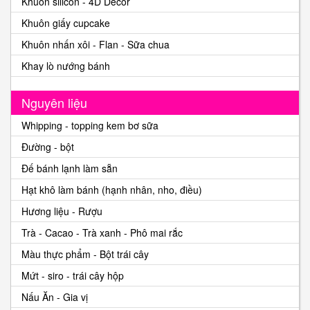
Khuôn silicon - 4D Decor
Khuôn giấy cupcake
Khuôn nhấn xôi - Flan - Sữa chua
Khay lò nướng bánh
Nguyên liệu
Whipping - topping kem bơ sữa
Đường - bột
Đế bánh lạnh làm sẵn
Hạt khô làm bánh (hạnh nhân, nho, điều)
Hương liệu - Rượu
Trà - Cacao - Trà xanh - Phô mai rắc
Màu thực phẩm - Bột trái cây
Mứt - siro - trái cây hộp
Nấu Ăn - Gia vị