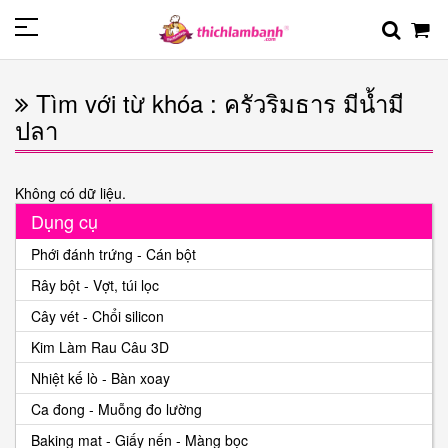
Tìm với từ khóa : ครัวริมธาร มีน้ำมี
ปลา
Không có dữ liệu.
Dụng cụ
Phới đánh trứng - Cán bột
Rây bột - Vợt, túi lọc
Cây vét - Chổi silicon
Kim Làm Rau Câu 3D
Nhiệt kế lò - Bàn xoay
Ca đong - Muỗng đo lường
Baking mat - Giấy nến - Màng bọc