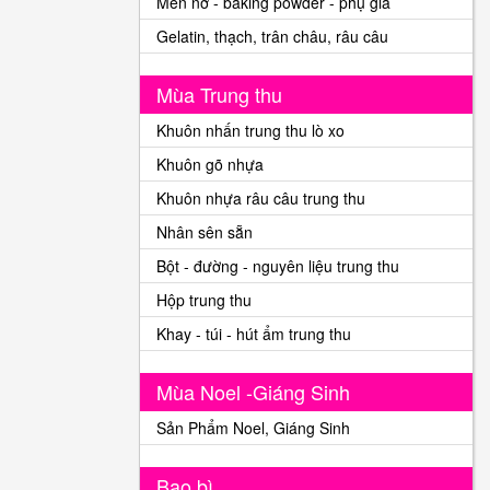
Men nở - baking powder - phụ gia
Gelatin, thạch, trân châu, râu câu
Mùa Trung thu
Khuôn nhấn trung thu lò xo
Khuôn gõ nhựa
Khuôn nhựa râu câu trung thu
Nhân sên sẵn
Bột - đường - nguyên liệu trung thu
Hộp trung thu
Khay - túi - hút ẩm trung thu
Mùa Noel -Giáng Sinh
Sản Phẩm Noel, Giáng Sinh
Bao bì