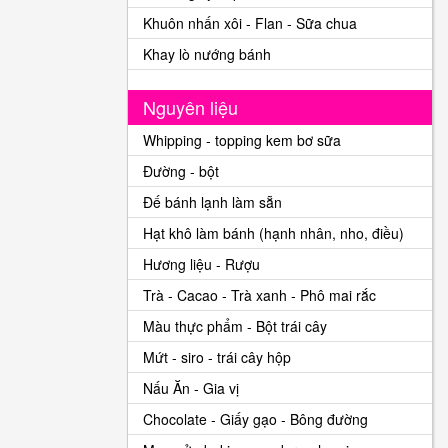
Khuôn nhấn xôi - Flan - Sữa chua
Khay lò nướng bánh
Nguyên liệu
Whipping - topping kem bơ sữa
Đường - bột
Đế bánh lạnh làm sẵn
Hạt khô làm bánh (hạnh nhân, nho, điều)
Hương liệu - Rượu
Trà - Cacao - Trà xanh - Phô mai rắc
Màu thực phẩm - Bột trái cây
Mứt - siro - trái cây hộp
Nấu Ăn - Gia vị
Chocolate - Giấy gạo - Bông đường