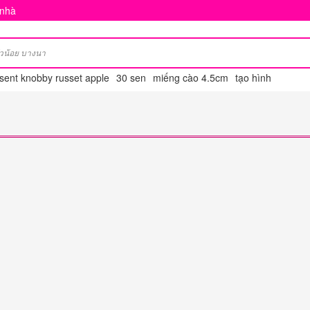
 nhà
esent knobby russet apple
30 sen
miếng cào 4.5cm
tạo hình