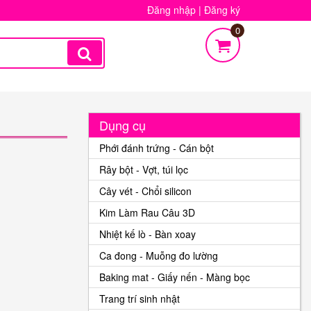
Đăng nhập
|
Đăng ký
0
Dụng cụ
Phới đánh trứng - Cán bột
Rây bột - Vợt, túi lọc
Cây vét - Chổi silicon
Kim Làm Rau Câu 3D
Nhiệt kế lò - Bàn xoay
Ca đong - Muỗng đo lường
Baking mat - Giấy nến - Màng bọc
Trang trí sinh nhật