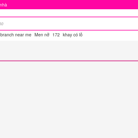
 nhà
g branch near me
Men nở
172
khay có lỗ