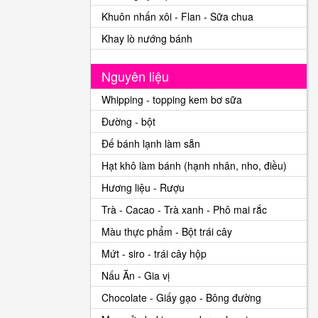
Khuôn nhấn xôi - Flan - Sữa chua
Khay lò nướng bánh
Nguyên liệu
Whipping - topping kem bơ sữa
Đường - bột
Đế bánh lạnh làm sẵn
Hạt khô làm bánh (hạnh nhân, nho, điều)
Hương liệu - Rượu
Trà - Cacao - Trà xanh - Phô mai rắc
Màu thực phẩm - Bột trái cây
Mứt - siro - trái cây hộp
Nấu Ăn - Gia vị
Chocolate - Giấy gạo - Bông đường