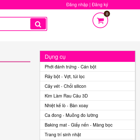
Đăng nhập
|
Đăng ký
0
Dụng cụ
Phới đánh trứng - Cán bột
Rây bột - Vợt, túi lọc
Cây vét - Chổi silicon
Kim Làm Rau Câu 3D
Nhiệt kế lò - Bàn xoay
Ca đong - Muỗng đo lường
Baking mat - Giấy nến - Màng bọc
Trang trí sinh nhật