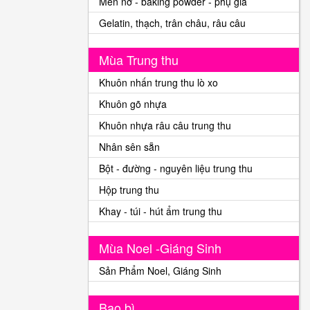
Men nở - baking powder - phụ gia
Gelatin, thạch, trân châu, râu câu
Mùa Trung thu
Khuôn nhấn trung thu lò xo
Khuôn gõ nhựa
Khuôn nhựa râu câu trung thu
Nhân sên sẵn
Bột - đường - nguyên liệu trung thu
Hộp trung thu
Khay - túi - hút ẩm trung thu
Mùa Noel -Giáng Sinh
Sản Phẩm Noel, Giáng Sinh
Bao bì