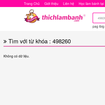
Tìm
Trang Chủ
Giới thiệu
Liên hệ
Học làm bánh tại
với
từ
pag ibi
khóa
:
Tìm với từ khóa : 498260
498260
Không có dữ liệu.