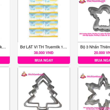
Tinh Bột Bắp 150g Mikko Hương Xưa
Bơ LẠT Vĩ TH Truemilk 10g (10 Viên)
38.000 VNĐ
20.000 V
MUA NGAY
MUA NG