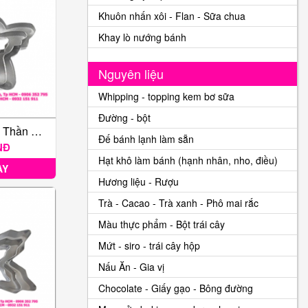
Khuôn nhấn xôi - Flan - Sữa chua
Khay lò nướng bánh
Nguyên liệu
Whipping - topping kem bơ sữa
Đường - bột
Bộ 3 Nhấn Thiên Thần Giáng Sinh
Đế bánh lạnh làm sẵn
NĐ
Hạt khô làm bánh (hạnh nhân, nho, điều)
AY
Hương liệu - Rượu
Trà - Cacao - Trà xanh - Phô mai rắc
Màu thực phẩm - Bột trái cây
Mứt - siro - trái cây hộp
Nấu Ăn - Gia vị
Chocolate - Giấy gạo - Bông đường