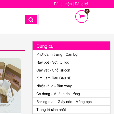
Đăng nhập
|
Đăng ký
0
Dụng cụ
Phới đánh trứng - Cán bột
Rây bột - Vợt, túi lọc
Cây vét - Chổi silicon
Kim Làm Rau Câu 3D
Nhiệt kế lò - Bàn xoay
Ca đong - Muỗng đo lường
Baking mat - Giấy nến - Màng bọc
Trang trí sinh nhật