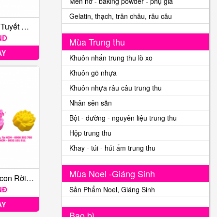
Men nở - baking powder - phụ gia
Gelatin, thạch, trân châu, râu câu
Bộ 3 Nhấn Bông Tuyết Giáng Sinh
NĐ
Mùa Trung thu
AY
Khuôn nhấn trung thu lò xo
Khuôn gõ nhựa
Khuôn nhựa râu câu trung thu
Nhân sên sẵn
Bột - đường - nguyên liệu trung thu
Hộp trung thu
Khay - túi - hút ẩm trung thu
Mùa Noel -Giáng Sinh
Bộ 10 Khuôn Silicon Rời Hoa Sen 3-5cm
NĐ
Sản Phẩm Noel, Giáng Sinh
AY
Bao bì