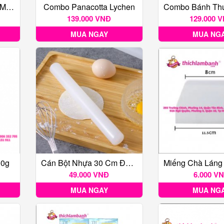
Bơ Thực Vật Cao Cấp Meizan Hộp 200g
Combo Panacotta Lychen
139.000 VNĐ
129.000 
MUA NGAY
MUA NG
00g
Cán Bột Nhựa 30 Cm Đường Kính 4cm
49.000 VNĐ
6.000 V
MUA NGAY
MUA NG