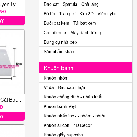
Combo Bánh Thuyền Lychen
Dao cắt - Spatula - Chà láng
VNĐ
Bộ tỉa - Trang trí - Kim 3D - Viền nylon
AY
Đuôi bắt kem - Túi bắt kem
Cân điện tử - Máy đánh trứng
Dụng cụ nhà bếp
Sản phẩm khác
Khuôn bánh
Khuôn nhôm
Vĩ đá - Rau cau nhựa
Khuôn chống dính - nhập khẩu
Miếng Chà Láng Cắt Bột Hình Thang Mini
Khuôn bánh Việt
NĐ
Khuôn nhấn inox - nhôm - nhựa
AY
Khuôn silicon - 4D Decor
Khuôn giấy cupcake