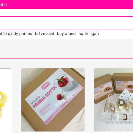
 nhà
 to diddy parties
bơ zelachi
buy a bed
hạnh ngân