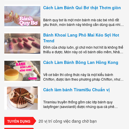
miệng bao gồm một lớp đế custard béo phủ với một
lớp..
Cách Làm Bánh Qui Bơ thật Thơm giòn
Bánh quy bơ là một món bánh mà các bé nhỏ rất
yêu thích, món bánh này không cần dùng quá nhiều
nguyên liệu hay quá cầu kỳ, cách làm..
Bánh Khoai Lang Phô Mai Kéo Sợi Hot
Trend
Đỉnh của chóp luôn, gì chứ món hot hit là không thể
thiếu e được. Món này có vỏ bánh dẻo mềm, Nhân
phô mai béo ngậy kéo sợimùi Khoai..
Cách Làm Bánh Bông Lan Hồng Kong
Về cơ bản thì công thức này là một kiểu bánh
Chiffon, được làm theo phương pháp Chiffon, nhưng
nướng trong khuôn tròn hoàn toàn ổn. Bánh rất
ngon, làm..
Cách làm bánh TiramiSu Chuẩn vị
Tiramisu truyền thống gồm các lớp bánh quy
ladyfinger (savoiardi) được nhúng qua cà phê
espresso, xen kẽ với lớp kem béo mềm làm từ phô
mai mascarpone, trứng và..
20 vị trí công việc đang chờ bạn
TUYỂN DỤNG