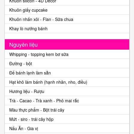
Khuôn silicon - 4D Decor
Khuôn giấy cupcake
Khuôn nhấn xôi - Flan - Sữa chua
Khay lò nướng bánh
Nguyên liệu
Whipping - topping kem bơ sữa
Đường - bột
Đế bánh lạnh làm sẵn
Hạt khô làm bánh (hạnh nhân, nho, điều)
Hương liệu - Rượu
Trà - Cacao - Trà xanh - Phô mai rắc
Màu thực phẩm - Bột trái cây
Mứt - siro - trái cây hộp
Nấu Ăn - Gia vị