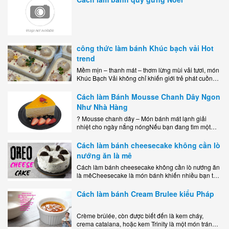
công thức làm bánh Khúc bạch vải Hot
trend
Mềm mịn – thanh mát – thơm lừng mùi vải tươi, món
Khúc Bạch Vải không chỉ khiến giới trẻ phát cuồng
mà còn là lựa chọn hoàn hảo cho..
Cách làm Bánh Mousse Chanh Dây Ngon
Như Nhà Hàng
? Mousse chanh dây – Món bánh mát lạnh giải
nhiệt cho ngày nắng nóngNếu bạn đang tìm một
món tráng miệng vừa đẹp mắt, vừa ngon miệng lại
dễ..
Cách làm bánh cheesecake không cần lò
nướng ăn là mê
Cách làm bánh cheesecake không cần lò nướng ăn
là mêCheesecake là món bánh khiến nhiều bạn trẻ
mê mẩn nhờ hương vị béo ngậy, ngọt ngào của lớp
kem..
Cách làm bánh Cream Brulee kiểu Pháp
Crème brûlée, còn được biết đến là kem cháy,
crema catalana, hoặc kem Trinity là một món tráng