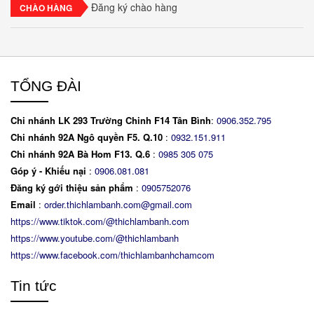
Đăng ký chào hàng
CHÀO HÀNG
TỔNG ĐÀI
Chi nhánh LK 293 Trường Chinh F14 Tân Bình
:
0906.352.795
Chi nhánh 92A Ngô quyền F5. Q.10
:
0932.151.911
Chi nhánh 92A Bà Hom F13. Q.6
:
0
985 305 075
Góp ý - Khiếu nại
:
0906.081.081
Đăng ký gới thiệu sản phẩm
:
0905752076
Email
:
order.thichlambanh.com@gmail.com
https://www.tiktok.com/@thichlambanh.com
https://www.youtube.com/@thichlambanh
https://www.facebook.com/thichlambanhchamcom
Tin tức