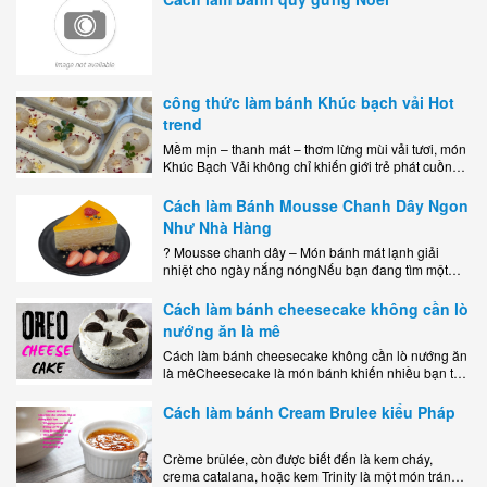
công thức làm bánh Khúc bạch vải Hot
trend
Mềm mịn – thanh mát – thơm lừng mùi vải tươi, món
Khúc Bạch Vải không chỉ khiến giới trẻ phát cuồng
mà còn là lựa chọn hoàn hảo cho..
Cách làm Bánh Mousse Chanh Dây Ngon
Như Nhà Hàng
? Mousse chanh dây – Món bánh mát lạnh giải
nhiệt cho ngày nắng nóngNếu bạn đang tìm một
món tráng miệng vừa đẹp mắt, vừa ngon miệng lại
dễ..
Cách làm bánh cheesecake không cần lò
nướng ăn là mê
Cách làm bánh cheesecake không cần lò nướng ăn
là mêCheesecake là món bánh khiến nhiều bạn trẻ
mê mẩn nhờ hương vị béo ngậy, ngọt ngào của lớp
kem..
Cách làm bánh Cream Brulee kiểu Pháp
Crème brûlée, còn được biết đến là kem cháy,
crema catalana, hoặc kem Trinity là một món tráng