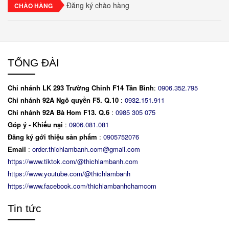
Đăng ký chào hàng
CHÀO HÀNG
TỔNG ĐÀI
Chi nhánh LK 293 Trường Chinh F14 Tân Bình
:
0906.352.795
Chi nhánh 92A Ngô quyền F5. Q.10
:
0932.151.911
Chi nhánh 92A Bà Hom F13. Q.6
:
0
985 305 075
Góp ý - Khiếu nại
:
0906.081.081
Đăng ký gới thiệu sản phẩm
:
0905752076
Email
:
order.thichlambanh.com@gmail.com
https://www.tiktok.com/@thichlambanh.com
https://www.youtube.com/@thichlambanh
https://www.facebook.com/thichlambanhchamcom
Tin tức