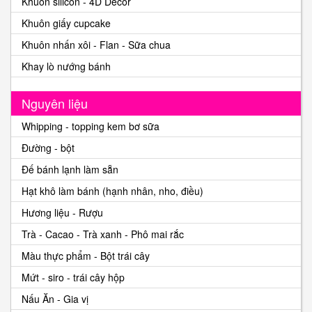
Khuôn silicon - 4D Decor
Khuôn giấy cupcake
Khuôn nhấn xôi - Flan - Sữa chua
Khay lò nướng bánh
Nguyên liệu
Whipping - topping kem bơ sữa
Đường - bột
Đế bánh lạnh làm sẵn
Hạt khô làm bánh (hạnh nhân, nho, điều)
Hương liệu - Rượu
Trà - Cacao - Trà xanh - Phô mai rắc
Màu thực phẩm - Bột trái cây
Mứt - siro - trái cây hộp
Nấu Ăn - Gia vị