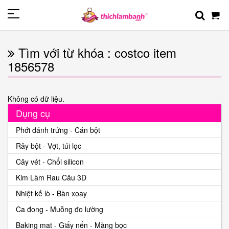
Tìm với từ khóa : costco item
1856578
Không có dữ liệu.
Dụng cụ
Phới đánh trứng - Cán bột
Rây bột - Vợt, túi lọc
Cây vét - Chổi silicon
Kim Làm Rau Câu 3D
Nhiệt kế lò - Bàn xoay
Ca đong - Muỗng đo lường
Baking mat - Giấy nến - Màng bọc