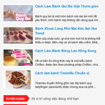
miệng bao gồm một lớp đế custard béo phủ với một
lớp..
Cách Làm Bánh Qui Bơ thật Thơm giòn
Bánh quy bơ là một món bánh mà các bé nhỏ rất
yêu thích, món bánh này không cần dùng quá nhiều
nguyên liệu hay quá cầu kỳ, cách làm..
Bánh Khoai Lang Phô Mai Kéo Sợi Hot
Trend
Đỉnh của chóp luôn, gì chứ món hot hit là không thể
thiếu e được. Món này có vỏ bánh dẻo mềm, Nhân
phô mai béo ngậy kéo sợimùi Khoai..
Cách Làm Bánh Bông Lan Hồng Kong
Về cơ bản thì công thức này là một kiểu bánh
Chiffon, được làm theo phương pháp Chiffon, nhưng
nướng trong khuôn tròn hoàn toàn ổn. Bánh rất
ngon, làm..
Cách làm bánh TiramiSu Chuẩn vị
Tiramisu truyền thống gồm các lớp bánh quy
ladyfinger (savoiardi) được nhúng qua cà phê
espresso, xen kẽ với lớp kem béo mềm làm từ phô
mai mascarpone, trứng và..
20 vị trí công việc đang chờ bạn
TUYỂN DỤNG