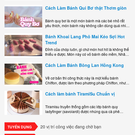
miệng bao gồm một lớp đế custard béo phủ với một
lớp..
Cách Làm Bánh Qui Bơ thật Thơm giòn
Bánh quy bơ là một món bánh mà các bé nhỏ rất
yêu thích, món bánh này không cần dùng quá nhiều
nguyên liệu hay quá cầu kỳ, cách làm..
Bánh Khoai Lang Phô Mai Kéo Sợi Hot
Trend
Đỉnh của chóp luôn, gì chứ món hot hit là không thể
thiếu e được. Món này có vỏ bánh dẻo mềm, Nhân
phô mai béo ngậy kéo sợimùi Khoai..
Cách Làm Bánh Bông Lan Hồng Kong
Về cơ bản thì công thức này là một kiểu bánh
Chiffon, được làm theo phương pháp Chiffon, nhưng
nướng trong khuôn tròn hoàn toàn ổn. Bánh rất
ngon, làm..
Cách làm bánh TiramiSu Chuẩn vị
Tiramisu truyền thống gồm các lớp bánh quy
ladyfinger (savoiardi) được nhúng qua cà phê
espresso, xen kẽ với lớp kem béo mềm làm từ phô
mai mascarpone, trứng và..
20 vị trí công việc đang chờ bạn
TUYỂN DỤNG