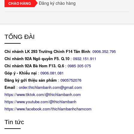
Đăng ký chào hàng
CHÀO HÀNG
TỔNG ĐÀI
Chi nhánh LK 293 Trường Chinh F14 Tân Bình
:
0906.352.795
Chi nhánh 92A Ngô quyền F5. Q.10
:
0932.151.911
Chi nhánh 92A Bà Hom F13. Q.6
:
0
985 305 075
Góp ý - Khiếu nại
:
0906.081.081
Đăng ký gới thiệu sản phẩm
:
0905752076
Email
:
order.thichlambanh.com@gmail.com
https://www.tiktok.com/@thichlambanh.com
https://www.youtube.com/@thichlambanh
https://www.facebook.com/thichlambanhchamcom
Tin tức