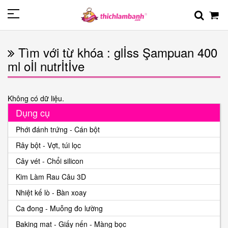
Tìm với từ khóa : glİss Şampuan 400
ml oİl nutrİtİve
Không có dữ liệu.
Dụng cụ
Phới đánh trứng - Cán bột
Rây bột - Vợt, túi lọc
Cây vét - Chổi silicon
Kim Làm Rau Câu 3D
Nhiệt kế lò - Bàn xoay
Ca đong - Muỗng đo lường
Baking mat - Giấy nến - Màng bọc