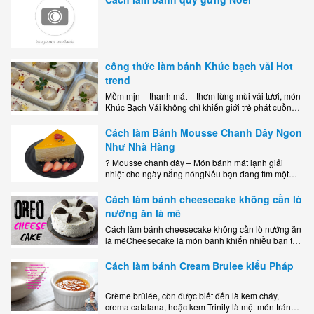
công thức làm bánh Khúc bạch vải Hot
trend
Mềm mịn – thanh mát – thơm lừng mùi vải tươi, món
Khúc Bạch Vải không chỉ khiến giới trẻ phát cuồng
mà còn là lựa chọn hoàn hảo cho..
Cách làm Bánh Mousse Chanh Dây Ngon
Như Nhà Hàng
? Mousse chanh dây – Món bánh mát lạnh giải
nhiệt cho ngày nắng nóngNếu bạn đang tìm một
món tráng miệng vừa đẹp mắt, vừa ngon miệng lại
dễ..
Cách làm bánh cheesecake không cần lò
nướng ăn là mê
Cách làm bánh cheesecake không cần lò nướng ăn
là mêCheesecake là món bánh khiến nhiều bạn trẻ
mê mẩn nhờ hương vị béo ngậy, ngọt ngào của lớp
kem..
Cách làm bánh Cream Brulee kiểu Pháp
Crème brûlée, còn được biết đến là kem cháy,
crema catalana, hoặc kem Trinity là một món tráng