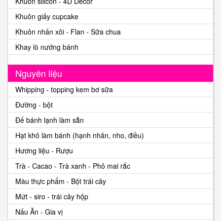
Khuôn silicon - 4D Decor
Khuôn giấy cupcake
Khuôn nhấn xôi - Flan - Sữa chua
Khay lò nướng bánh
Nguyên liệu
Whipping - topping kem bơ sữa
Đường - bột
Đế bánh lạnh làm sẵn
Hạt khô làm bánh (hạnh nhân, nho, điều)
Hương liệu - Rượu
Trà - Cacao - Trà xanh - Phô mai rắc
Màu thực phẩm - Bột trái cây
Mứt - siro - trái cây hộp
Nấu Ăn - Gia vị