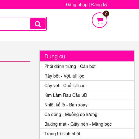
Đăng nhập
|
Đăng ký
0
Dụng cụ
Phới đánh trứng - Cán bột
Rây bột - Vợt, túi lọc
Cây vét - Chổi silicon
Kim Làm Rau Câu 3D
Nhiệt kế lò - Bàn xoay
Ca đong - Muỗng đo lường
Baking mat - Giấy nến - Màng bọc
Trang trí sinh nhật