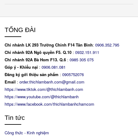
TỔNG ĐÀI
Chi nhánh LK 293 Trường Chinh F14 Tân Bình
:
0906.352.795
Chi nhánh 92A Ngô quyền F5. Q.10
:
0932.151.911
Chi nhánh 92A Bà Hom F13. Q.6
:
0
985 305 075
Góp ý - Khiếu nại
:
0906.081.081
Đăng ký gới thiệu sản phẩm
:
0905752076
Email
:
order.thichlambanh.com@gmail.com
https://www.tiktok.com/@thichlambanh.com
https://www.youtube.com/@thichlambanh
https://www.facebook.com/thichlambanhchamcom
Tin tức
Công thức - Kinh nghiệm