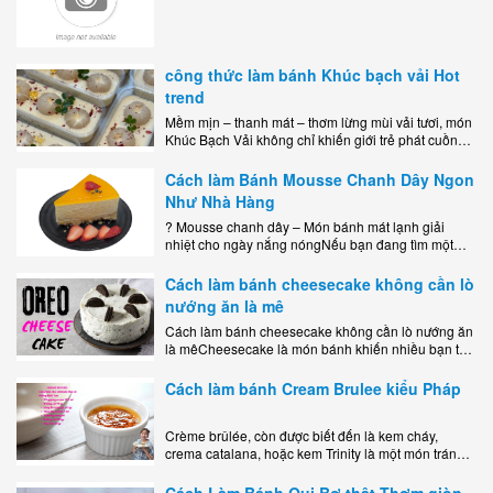
công thức làm bánh Khúc bạch vải Hot
trend
Mềm mịn – thanh mát – thơm lừng mùi vải tươi, món
Khúc Bạch Vải không chỉ khiến giới trẻ phát cuồng
mà còn là lựa chọn hoàn hảo cho..
Cách làm Bánh Mousse Chanh Dây Ngon
Như Nhà Hàng
? Mousse chanh dây – Món bánh mát lạnh giải
nhiệt cho ngày nắng nóngNếu bạn đang tìm một
món tráng miệng vừa đẹp mắt, vừa ngon miệng lại
dễ..
Cách làm bánh cheesecake không cần lò
nướng ăn là mê
Cách làm bánh cheesecake không cần lò nướng ăn
là mêCheesecake là món bánh khiến nhiều bạn trẻ
mê mẩn nhờ hương vị béo ngậy, ngọt ngào của lớp
kem..
Cách làm bánh Cream Brulee kiểu Pháp
Crème brûlée, còn được biết đến là kem cháy,
crema catalana, hoặc kem Trinity là một món tráng
miệng bao gồm một lớp đế custard béo phủ với một
lớp..
Cách Làm Bánh Qui Bơ thật Thơm giòn