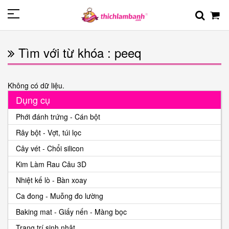
Tìm với từ khóa : peeq
Không có dữ liệu.
Dụng cụ
Phới đánh trứng - Cán bột
Rây bột - Vợt, túi lọc
Cây vét - Chổi silicon
Kim Làm Rau Câu 3D
Nhiệt kế lò - Bàn xoay
Ca đong - Muỗng đo lường
Baking mat - Giấy nến - Màng bọc
Trang trí sinh nhật