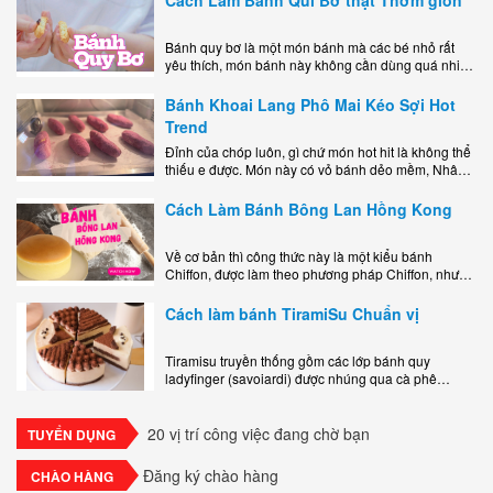
Bánh quy bơ là một món bánh mà các bé nhỏ rất
yêu thích, món bánh này không cần dùng quá nhiều
nguyên liệu hay quá cầu kỳ, cách làm..
Bánh Khoai Lang Phô Mai Kéo Sợi Hot
Trend
Đỉnh của chóp luôn, gì chứ món hot hit là không thể
thiếu e được. Món này có vỏ bánh dẻo mềm, Nhân
phô mai béo ngậy kéo sợimùi Khoai..
Cách Làm Bánh Bông Lan Hồng Kong
Về cơ bản thì công thức này là một kiểu bánh
Chiffon, được làm theo phương pháp Chiffon, nhưng
nướng trong khuôn tròn hoàn toàn ổn. Bánh rất
ngon, làm..
Cách làm bánh TiramiSu Chuẩn vị
Tiramisu truyền thống gồm các lớp bánh quy
ladyfinger (savoiardi) được nhúng qua cà phê
espresso, xen kẽ với lớp kem béo mềm làm từ phô
mai mascarpone, trứng và..
20 vị trí công việc đang chờ bạn
TUYỂN DỤNG
Đăng ký chào hàng
CHÀO HÀNG