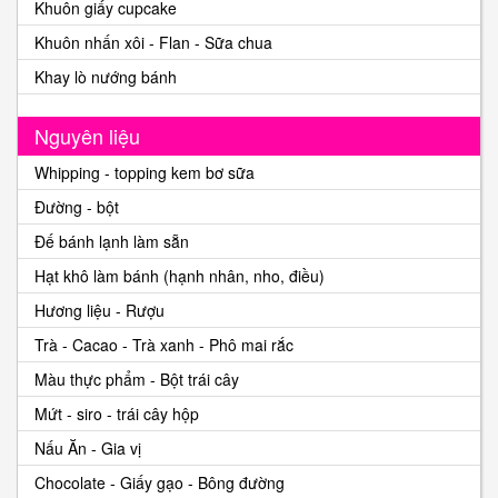
Khuôn giấy cupcake
Khuôn nhấn xôi - Flan - Sữa chua
Khay lò nướng bánh
Nguyên liệu
Whipping - topping kem bơ sữa
Đường - bột
Đế bánh lạnh làm sẵn
Hạt khô làm bánh (hạnh nhân, nho, điều)
Hương liệu - Rượu
Trà - Cacao - Trà xanh - Phô mai rắc
Màu thực phẩm - Bột trái cây
Mứt - siro - trái cây hộp
Nấu Ăn - Gia vị
Chocolate - Giấy gạo - Bông đường