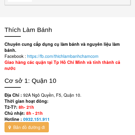
Thích Làm Bánh
Chuyên cung cấp dụng cụ làm bánh và nguyên liệu làm
bánh.
Facebook :
https://fb.com/thichlambanhchamcom
Giao hàng các quận tại Tp Hồ Chí Minh và tỉnh thành cả
nước
Cơ sở 1: Quận 10
Địa Chỉ :
92A Ngô Quyền, F5, Quận 10.
Thời gian hoạt đông:
T2-T7:
8h- 21h
Chủ nhật:
8h - 21h
Hotline :
0932.151.911
Bản đồ đường đi