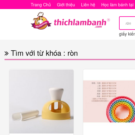
Tìm
Trang Chủ
Giới thiệu
Liên hệ
Học làm bánh tại
với
từ
giấy kiế
khóa
:
Tìm với từ khóa : ròn
ròn