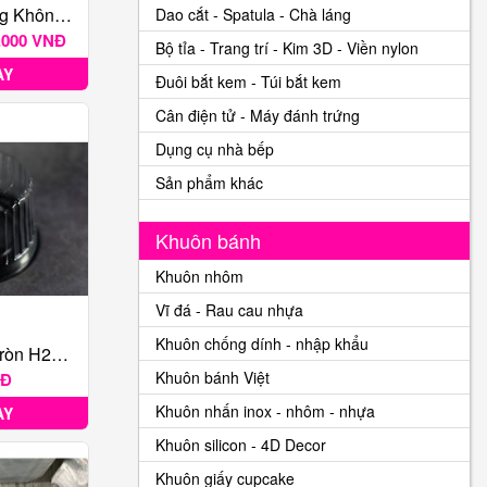
Khuôn Tròn / Ring Không Đáy Cao 8cm
Dao cắt - Spatula - Chà láng
7.000 VNĐ
Bộ tỉa - Trang trí - Kim 3D - Viền nylon
AY
Đuôi bắt kem - Túi bắt kem
Cân điện tử - Máy đánh trứng
Dụng cụ nhà bếp
Sản phẩm khác
Khuôn bánh
Khuôn nhôm
Vĩ đá - Rau cau nhựa
Khuôn chống dính - nhập khẩu
Hộp Nhựa Đậy Tròn H25 16 CM
Khuôn bánh Việt
NĐ
Khuôn nhấn inox - nhôm - nhựa
AY
Khuôn silicon - 4D Decor
Khuôn giấy cupcake