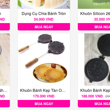
m
Dụng Cụ Chia Bánh Tròn
VNĐ
54.000 VNĐ
35.000 V
MUA NGAY
MUA NG
Khuôn Tròn Đáy Liền Nhiều Kích Thước
Khuôn Bánh Kẹp Tàn Ong /hoa Nhôm Chống Dính Lớn 17.5 Cm
VNĐ
170.000 VNĐ
188.000 VNĐ
20
MUA NGAY
MUA NG