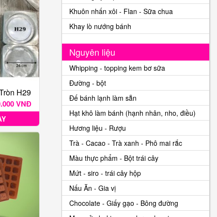
Khuôn nhấn xôi - Flan - Sữa chua
Khay lò nướng bánh
Nguyên liệu
Whipping - topping kem bơ sữa
Đường - bột
Tròn H29
Đế bánh lạnh làm sẵn
0.000 VNĐ
Hạt khô làm bánh (hạnh nhân, nho, điều)
AY
Hương liệu - Rượu
Trà - Cacao - Trà xanh - Phô mai rắc
Màu thực phẩm - Bột trái cây
Mứt - siro - trái cây hộp
Nấu Ăn - Gia vị
Chocolate - Giấy gạo - Bông đường