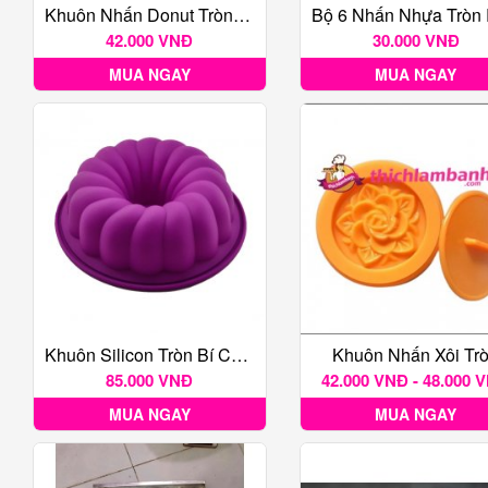
Khuôn Nhấn Donut Tròn Kèm Gắp
42.000 VNĐ
30.000 VNĐ
MUA NGAY
MUA NGAY
Khuôn Silicon Tròn Bí Có Lõi 24cm
Khuôn Nhấn Xôi Tr
85.000 VNĐ
42.000 VNĐ - 48.000 
MUA NGAY
MUA NGAY