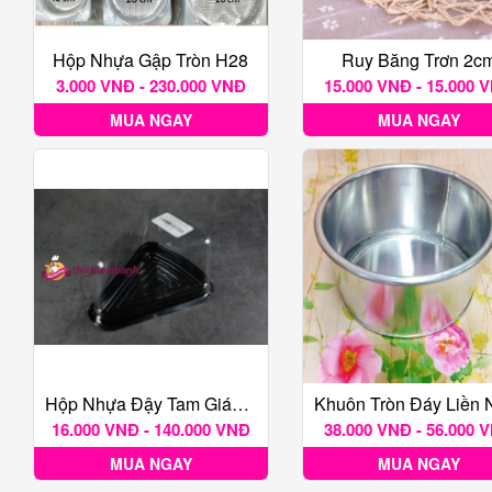
Hộp Nhựa Gập Tròn H28
Ruy Băng Trơn 2c
3.000 VNĐ - 230.000 VNĐ
15.000 VNĐ - 15.000 
MUA NGAY
MUA NGAY
Hộp Nhựa Đậy Tam Giác Nhọn Sandwich
16.000 VNĐ - 140.000 VNĐ
38.000 VNĐ - 56.000 
MUA NGAY
MUA NGAY