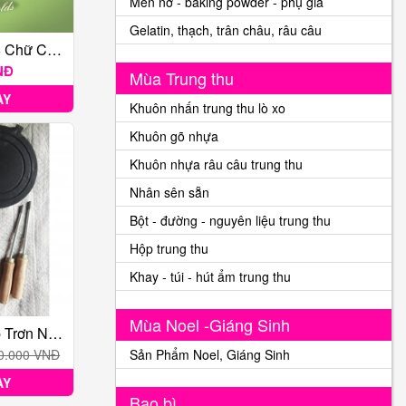
Men nở - baking powder - phụ gia
Gelatin, thạch, trân châu, râu câu
Khuôn Silicon 26 Chữ Cái + 4 Ô Trống
NĐ
Mùa Trung thu
AY
Khuôn nhấn trung thu lò xo
Khuôn gõ nhựa
Khuôn nhựa râu câu trung thu
Nhân sên sẵn
Bột - đường - nguyên liệu trung thu
Hộp trung thu
Khay - túi - hút ẩm trung thu
Mùa Noel -Giáng Sinh
Khuôn Bánh Kẹp Trơn Nhôm Chống Dính Huỳnh Anh Size Lớn- 20 Cm
0.000 VNĐ
Sản Phẩm Noel, Giáng Sinh
AY
Bao bì