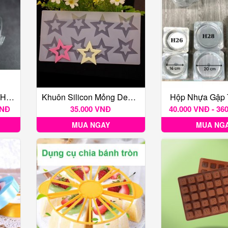
Hộp Nhựa Gập Vuông H129
Khuôn Silicon Mỏng Decor 8 Ngôi Sao Rỗng
Hộp Nhựa Gập 
VNĐ
35.000 VNĐ
40.000 VNĐ - 36
MUA NGAY
MUA NG