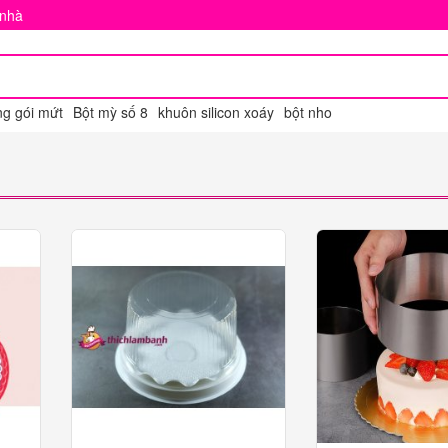
 nhà
ng gói mứt
Bột mỳ số 8
khuôn silicon xoáy
bột nho