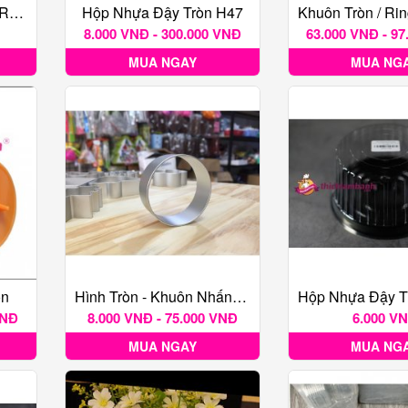
Bộ 6 Nhấn Nhựa Tròn Răng Cưa
Hộp Nhựa Đậy Tròn H47
8.000 VNĐ - 300.000 VNĐ
63.000 VNĐ - 9
MUA NGAY
MUA NG
òn
Hình Tròn - Khuôn Nhấn Bánh Quy TQ
VNĐ
8.000 VNĐ - 75.000 VNĐ
6.000 V
MUA NGAY
MUA NG