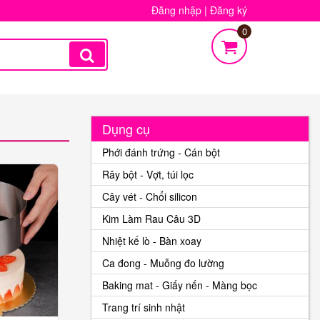
Đăng nhập
|
Đăng ký
0
Dụng cụ
Phới đánh trứng - Cán bột
Rây bột - Vợt, túi lọc
Cây vét - Chổi silicon
Kim Làm Rau Câu 3D
Nhiệt kế lò - Bàn xoay
Ca đong - Muỗng đo lường
Baking mat - Giấy nến - Màng bọc
Trang trí sinh nhật