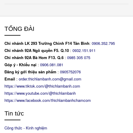
TỔNG ĐÀI
Chi nhánh LK 293 Trường Chinh F14 Tân Bình
:
0906.352.795
Chi nhánh 92A Ngô quyền F5. Q.10
:
0932.151.911
Chi nhánh 92A Bà Hom F13. Q.6
:
0
985 305 075
Góp ý - Khiếu nại
:
0906.081.081
Đăng ký gới thiệu sản phẩm
:
0905752076
Email
:
order.thichlambanh.com@gmail.com
https://www.tiktok.com/@thichlambanh.com
https://www.youtube.com/@thichlambanh
https://www.facebook.com/thichlambanhchamcom
Tin tức
Công thức - Kinh nghiệm