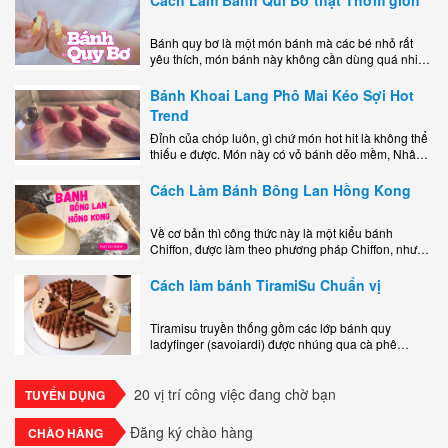
Bánh quy bơ là một món bánh mà các bé nhỏ rất
yêu thích, món bánh này không cần dùng quá nhiều
nguyên liệu hay quá cầu kỳ, cách làm..
Bánh Khoai Lang Phô Mai Kéo Sợi Hot
Trend
Đỉnh của chóp luôn, gì chứ món hot hit là không thể
thiếu e được. Món này có vỏ bánh dẻo mềm, Nhân
phô mai béo ngậy kéo sợimùi Khoai..
Cách Làm Bánh Bông Lan Hồng Kong
Về cơ bản thì công thức này là một kiểu bánh
Chiffon, được làm theo phương pháp Chiffon, nhưng
nướng trong khuôn tròn hoàn toàn ổn. Bánh rất
ngon, làm..
Cách làm bánh TiramiSu Chuẩn vị
Tiramisu truyền thống gồm các lớp bánh quy
ladyfinger (savoiardi) được nhúng qua cà phê
espresso, xen kẽ với lớp kem béo mềm làm từ phô
mai mascarpone, trứng và..
20 vị trí công việc đang chờ bạn
TUYỂN DỤNG
Đăng ký chào hàng
CHÀO HÀNG