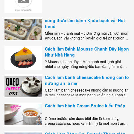
công thức làm bánh Khúc bạch vải Hot
trend
Mềm mịn – thanh mát – thơm lừng mùi vải tươi, món
Khúc Bạch Vải không chỉ khiến giới trẻ phát cuồng
mà còn là lựa chọn hoàn hảo cho..
Cách làm Bánh Mousse Chanh Dây Ngon
Như Nhà Hàng
? Mousse chanh dây – Món bánh mát lạnh giải
nhiệt cho ngày nắng nóngNếu bạn đang tìm một
món tráng miệng vừa đẹp mắt, vừa ngon miệng lại
dễ..
Cách làm bánh cheesecake không cần lò
nướng ăn là mê
Cách làm bánh cheesecake không cần lò nướng ăn
là mêCheesecake là món bánh khiến nhiều bạn trẻ
mê mẩn nhờ hương vị béo ngậy, ngọt ngào của lớp
kem..
Cách làm bánh Cream Brulee kiểu Pháp
Crème brûlée, còn được biết đến là kem cháy,
crema catalana, hoặc kem Trinity là một món tráng
miệng bao gồm một lớp đế custard béo phủ với một
lớp..
Cách Làm Bánh Qui Bơ thật Thơm giòn