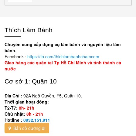
Thích Làm Bánh
Chuyên cung cấp dụng cụ làm bánh và nguyên liệu làm
bánh.
Facebook :
https://fb.com/thichlambanhchamcom
Giao hàng các quận tại Tp Hồ Chí Minh và tỉnh thành cả
nước
Cơ sở 1: Quận 10
Địa Chỉ :
92A Ngô Quyền, F5, Quận 10.
Thời gian hoạt đông:
T2-T7:
8h- 21h
Chủ nhật:
8h - 21h
Hotline :
0932.151.911
Bản đồ đường đi