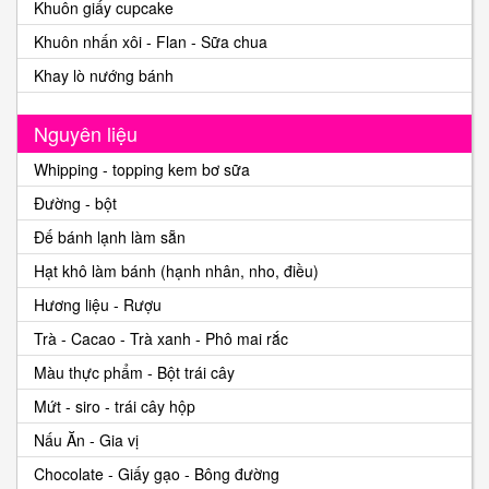
Khuôn giấy cupcake
Khuôn nhấn xôi - Flan - Sữa chua
Khay lò nướng bánh
Nguyên liệu
Whipping - topping kem bơ sữa
Đường - bột
Đế bánh lạnh làm sẵn
Hạt khô làm bánh (hạnh nhân, nho, điều)
Hương liệu - Rượu
Trà - Cacao - Trà xanh - Phô mai rắc
Màu thực phẩm - Bột trái cây
Mứt - siro - trái cây hộp
Nấu Ăn - Gia vị
Chocolate - Giấy gạo - Bông đường