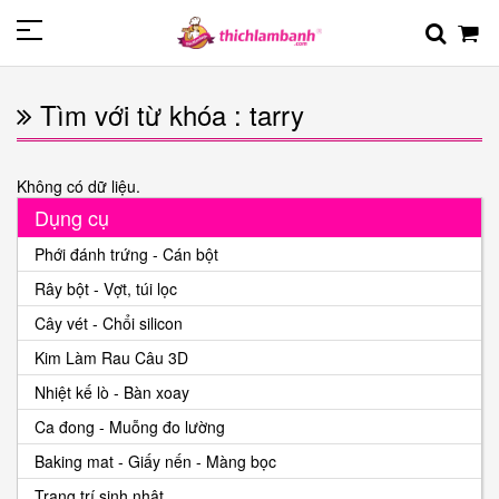
Tìm với từ khóa : tarry
Không có dữ liệu.
Dụng cụ
Phới đánh trứng - Cán bột
Rây bột - Vợt, túi lọc
Cây vét - Chổi silicon
Kim Làm Rau Câu 3D
Nhiệt kế lò - Bàn xoay
Ca đong - Muỗng đo lường
Baking mat - Giấy nến - Màng bọc
Trang trí sinh nhật