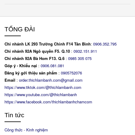
TỔNG ĐÀI
Chi nhánh LK 293 Trường Chinh F14 Tân Bình
:
0906.352.795
Chi nhánh 92A Ngô quyền F5. Q.10
:
0932.151.911
Chi nhánh 92A Bà Hom F13. Q.6
:
0
985 305 075
Góp ý - Khiếu nại
:
0906.081.081
Đăng ký gới thiệu sản phẩm
:
0905752076
Email
:
order.thichlambanh.com@gmail.com
https://www.tiktok.com/@thichlambanh.com
https://www.youtube.com/@thichlambanh
https://www.facebook.com/thichlambanhchamcom
Tin tức
Công thức - Kinh nghiệm