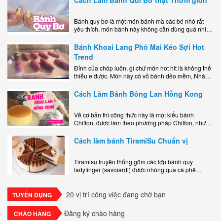
Bánh quy bơ là một món bánh mà các bé nhỏ rất
yêu thích, món bánh này không cần dùng quá nhiều
nguyên liệu hay quá cầu kỳ, cách làm..
Bánh Khoai Lang Phô Mai Kéo Sợi Hot
Trend
Đỉnh của chóp luôn, gì chứ món hot hit là không thể
thiếu e được. Món này có vỏ bánh dẻo mềm, Nhân
phô mai béo ngậy kéo sợimùi Khoai..
Cách Làm Bánh Bông Lan Hồng Kong
Về cơ bản thì công thức này là một kiểu bánh
Chiffon, được làm theo phương pháp Chiffon, nhưng
nướng trong khuôn tròn hoàn toàn ổn. Bánh rất
ngon, làm..
Cách làm bánh TiramiSu Chuẩn vị
Tiramisu truyền thống gồm các lớp bánh quy
ladyfinger (savoiardi) được nhúng qua cà phê
espresso, xen kẽ với lớp kem béo mềm làm từ phô
mai mascarpone, trứng và..
20 vị trí công việc đang chờ bạn
TUYỂN DỤNG
Đăng ký chào hàng
CHÀO HÀNG