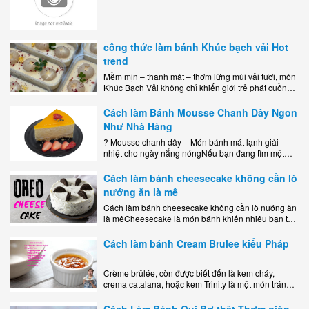
công thức làm bánh Khúc bạch vải Hot
trend
Mềm mịn – thanh mát – thơm lừng mùi vải tươi, món
Khúc Bạch Vải không chỉ khiến giới trẻ phát cuồng
mà còn là lựa chọn hoàn hảo cho..
Cách làm Bánh Mousse Chanh Dây Ngon
Như Nhà Hàng
? Mousse chanh dây – Món bánh mát lạnh giải
nhiệt cho ngày nắng nóngNếu bạn đang tìm một
món tráng miệng vừa đẹp mắt, vừa ngon miệng lại
dễ..
Cách làm bánh cheesecake không cần lò
nướng ăn là mê
Cách làm bánh cheesecake không cần lò nướng ăn
là mêCheesecake là món bánh khiến nhiều bạn trẻ
mê mẩn nhờ hương vị béo ngậy, ngọt ngào của lớp
kem..
Cách làm bánh Cream Brulee kiểu Pháp
Crème brûlée, còn được biết đến là kem cháy,
crema catalana, hoặc kem Trinity là một món tráng
miệng bao gồm một lớp đế custard béo phủ với một
lớp..
Cách Làm Bánh Qui Bơ thật Thơm giòn