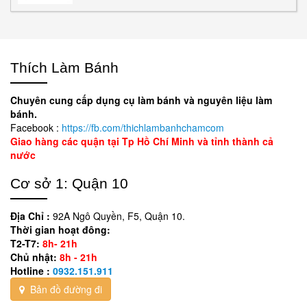
Thích Làm Bánh
Chuyên cung cấp dụng cụ làm bánh và nguyên liệu làm
bánh.
Facebook :
https://fb.com/thichlambanhchamcom
Giao hàng các quận tại Tp Hồ Chí Minh và tỉnh thành cả
nước
Cơ sở 1: Quận 10
Địa Chỉ :
92A Ngô Quyền, F5, Quận 10.
Thời gian hoạt đông:
T2-T7:
8h- 21h
Chủ nhật:
8h - 21h
Hotline :
0932.151.911
Bản đồ đường đi