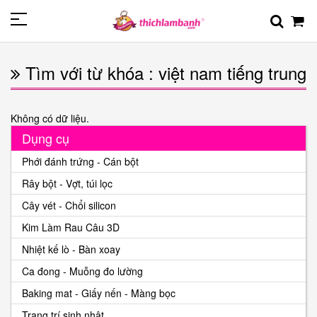
Tìm với từ khóa : việt nam tiếng trung
Không có dữ liệu.
Dụng cụ
Phới đánh trứng - Cán bột
Rây bột - Vợt, túi lọc
Cây vét - Chổi silicon
Kim Làm Rau Câu 3D
Nhiệt kế lò - Bàn xoay
Ca đong - Muỗng đo lường
Baking mat - Giấy nến - Màng bọc
Trang trí sinh nhật