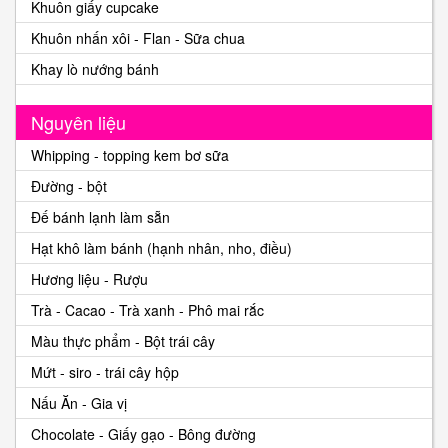
Khuôn giấy cupcake
Khuôn nhấn xôi - Flan - Sữa chua
Khay lò nướng bánh
Nguyên liệu
Whipping - topping kem bơ sữa
Đường - bột
Đế bánh lạnh làm sẵn
Hạt khô làm bánh (hạnh nhân, nho, điều)
Hương liệu - Rượu
Trà - Cacao - Trà xanh - Phô mai rắc
Màu thực phẩm - Bột trái cây
Mứt - siro - trái cây hộp
Nấu Ăn - Gia vị
Chocolate - Giấy gạo - Bông đường