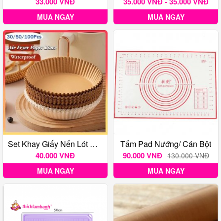
33.000 VNĐ
35.000 VNĐ - 35.000 VNĐ
MUA NGAY
MUA NGAY
Set Khay Giấy Nến Lót Nồi Chiên Không Dầu
Tấm Pad Nướng/ Cán Bột
40.000 VNĐ
90.000 VNĐ
130.000 VNĐ
MUA NGAY
MUA NGAY