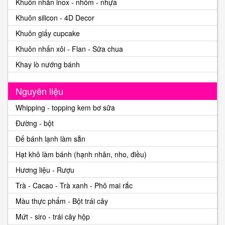
Khuôn nhấn inox - nhôm - nhựa
Khuôn silicon - 4D Decor
Khuôn giấy cupcake
Khuôn nhấn xôi - Flan - Sữa chua
Khay lò nướng bánh
Nguyên liệu
Whipping - topping kem bơ sữa
Đường - bột
Đế bánh lạnh làm sẵn
Hạt khô làm bánh (hạnh nhân, nho, điều)
Hương liệu - Rượu
Trà - Cacao - Trà xanh - Phô mai rắc
Màu thực phẩm - Bột trái cây
Mứt - siro - trái cây hộp