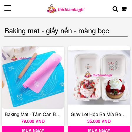
Baking mat - giấy nến - màng bọc
Baking Mat - Tấm Cán Bột 50*40cm
Giấy Lót Hộp Bã Mía Bento 18x18cm
79.000 VNĐ
35.000 VNĐ
MUA NGAY
MUA NGAY