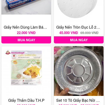
Giấy Nến Dùng Làm Bánh Cuộn 5m X 30cm
Giấy Nến Tròn Đục Lỗ 23cm - 100 Tờ
22.000 VNĐ
45.000 VNĐ
65.000 VNĐ
MUA NGAY
MUA NGAY
Giấy Thấm Dầu T.H.P
Set 10 Tô Giấy Bạc Nồi Chiên Không Dầu Nhiều Size