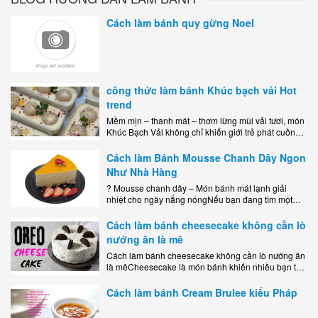
Cách làm bánh quy gừng Noel
công thức làm bánh Khúc bạch vải Hot
trend
Mềm mịn – thanh mát – thơm lừng mùi vải tươi, món
Khúc Bạch Vải không chỉ khiến giới trẻ phát cuồng
mà còn là lựa chọn hoàn hảo cho..
Cách làm Bánh Mousse Chanh Dây Ngon
Như Nhà Hàng
? Mousse chanh dây – Món bánh mát lạnh giải
nhiệt cho ngày nắng nóngNếu bạn đang tìm một
món tráng miệng vừa đẹp mắt, vừa ngon miệng lại
dễ..
Cách làm bánh cheesecake không cần lò
nướng ăn là mê
Cách làm bánh cheesecake không cần lò nướng ăn
là mêCheesecake là món bánh khiến nhiều bạn trẻ
mê mẩn nhờ hương vị béo ngậy, ngọt ngào của lớp
kem..
Cách làm bánh Cream Brulee kiểu Pháp