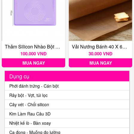
Thảm Silicon Nhào Bột 40x50cm Dầy
Vải Nướng Bánh 40 X 60 Cm
100.000 VNĐ
30.000 VNĐ
MUA NGAY
MUA NGAY
Dụng cụ
Phới đánh trứng - Cán bột
Rây bột - Vợt, túi lọc
Cây vét - Chổi silicon
Kim Làm Rau Câu 3D
Nhiệt kế lò - Bàn xoay
Ca đong - Muỗng đo lường