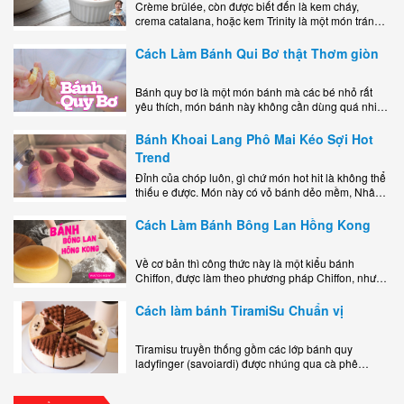
Crème brûlée, còn được biết đến là kem cháy,
crema catalana, hoặc kem Trinity là một món tráng
miệng bao gồm một lớp đế custard béo phủ với một
lớp..
Cách Làm Bánh Qui Bơ thật Thơm giòn
Bánh quy bơ là một món bánh mà các bé nhỏ rất
yêu thích, món bánh này không cần dùng quá nhiều
nguyên liệu hay quá cầu kỳ, cách làm..
Bánh Khoai Lang Phô Mai Kéo Sợi Hot
Trend
Đỉnh của chóp luôn, gì chứ món hot hit là không thể
thiếu e được. Món này có vỏ bánh dẻo mềm, Nhân
phô mai béo ngậy kéo sợimùi Khoai..
Cách Làm Bánh Bông Lan Hồng Kong
Về cơ bản thì công thức này là một kiểu bánh
Chiffon, được làm theo phương pháp Chiffon, nhưng
nướng trong khuôn tròn hoàn toàn ổn. Bánh rất
ngon, làm..
Cách làm bánh TiramiSu Chuẩn vị
Tiramisu truyền thống gồm các lớp bánh quy
ladyfinger (savoiardi) được nhúng qua cà phê
espresso, xen kẽ với lớp kem béo mềm làm từ phô
mai mascarpone, trứng và..