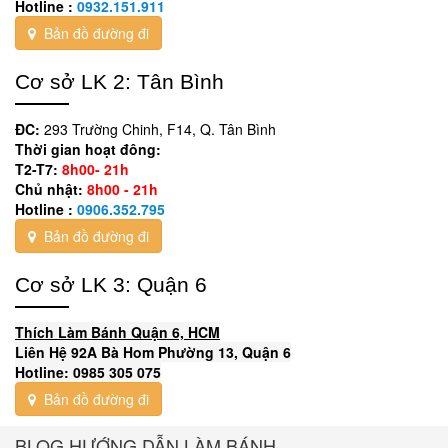
Hotline :
0932.151.911
Bản đồ đường đi
Cơ sở LK 2: Tân Bình
ĐC:
293 Trường Chinh, F14, Q. Tân Bình
Thời gian hoạt đông:
T2-T7:
8h00- 21h
Chủ nhật:
8h00 - 21h
Hotline :
0906.352.795
Bản đồ đường đi
Cơ sở LK 3: Quận 6
Thích Làm Bánh Quận 6, HCM
Liên Hệ 92A Bà Hom Phường 13, Quận 6
Hotline: 0985 305 075
Bản đồ đường đi
BLOG HƯỚNG DẪN LÀM BÁNH