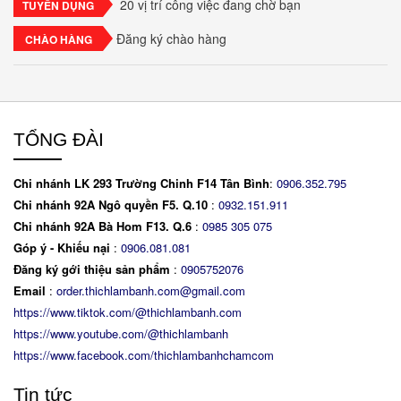
20 vị trí công việc đang chờ bạn
TUYỂN DỤNG
Đăng ký chào hàng
CHÀO HÀNG
TỔNG ĐÀI
Chi nhánh LK 293 Trường Chinh F14 Tân Bình
:
0906.352.795
Chi nhánh 92A Ngô quyền F5. Q.10
:
0932.151.911
Chi nhánh 92A Bà Hom F13. Q.6
:
0
985 305 075
Góp ý - Khiếu nại
:
0906.081.081
Đăng ký gới thiệu sản phẩm
:
0905752076
Email
:
order.thichlambanh.com@gmail.com
https://www.tiktok.com/@thichlambanh.com
https://www.youtube.com/@thichlambanh
https://www.facebook.com/thichlambanhchamcom
Tin tức