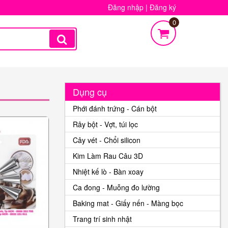
Đăng nhập
|
Đăng ký
0
Dụng cụ
Phới đánh trứng - Cán bột
Rây bột - Vợt, túi lọc
Cây vét - Chổi silicon
Kim Làm Rau Câu 3D
Nhiệt kế lò - Bàn xoay
Ca đong - Muỗng đo lường
Baking mat - Giấy nến - Màng bọc
Trang trí sinh nhật