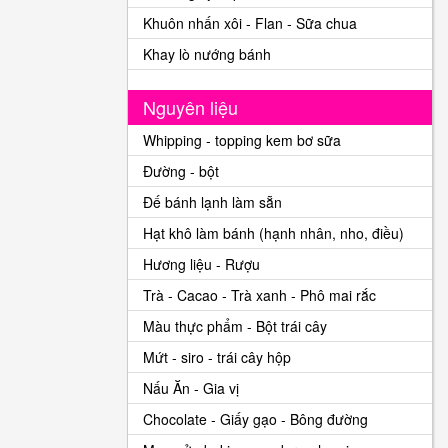
Khuôn nhấn xôi - Flan - Sữa chua
Khay lò nướng bánh
Nguyên liệu
Whipping - topping kem bơ sữa
Đường - bột
Đế bánh lạnh làm sẵn
Hạt khô làm bánh (hạnh nhân, nho, điều)
Hương liệu - Rượu
Trà - Cacao - Trà xanh - Phô mai rắc
Màu thực phẩm - Bột trái cây
Mứt - siro - trái cây hộp
Nấu Ăn - Gia vị
Chocolate - Giấy gạo - Bông đường