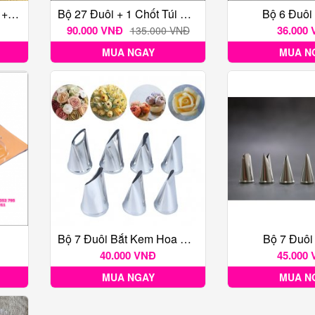
Bộ 24 Đuôi Kèm 2 Chốt + 1 Túi
Bộ 27 Đuôi + 1 Chốt Túi Bắt Kem + Dù
Bộ 6 Đuôi
90.000 VNĐ
36.000
135.000 VNĐ
MUA NGAY
MUA N
Bộ 7 Đuôi Bắt Kem Hoa Hồng
Bộ 7 Đuôi
40.000 VNĐ
45.000
MUA NGAY
MUA N