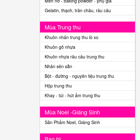
Men nở - baking powder - phụ gia
Gelatin, thạch, trân châu, râu câu
Mùa Trung thu
Khuôn nhấn trung thu lò xo
Khuôn gõ nhựa
Khuôn nhựa râu câu trung thu
Nhân sên sẵn
Bột - đường - nguyên liệu trung thu
Hộp trung thu
Khay - túi - hút ẩm trung thu
Mùa Noel -Giáng Sinh
Sản Phẩm Noel, Giáng Sinh
Bao bì