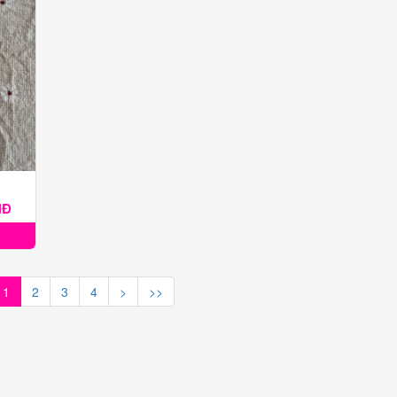
NĐ
1
2
3
4
>
>>