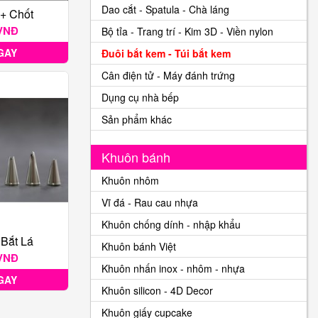
Dao cắt - Spatula - Chà láng
 + Chốt
 VNĐ
Bộ tỉa - Trang trí - Kim 3D - Viền nylon
GAY
Đuôi bắt kem - Túi bắt kem
Cân điện tử - Máy đánh trứng
Dụng cụ nhà bếp
Sản phẩm khác
Khuôn bánh
Khuôn nhôm
Vĩ đá - Rau cau nhựa
Khuôn chống dính - nhập khẩu
 Bắt Lá
Khuôn bánh Việt
 VNĐ
Khuôn nhấn inox - nhôm - nhựa
GAY
Khuôn silicon - 4D Decor
Khuôn giấy cupcake