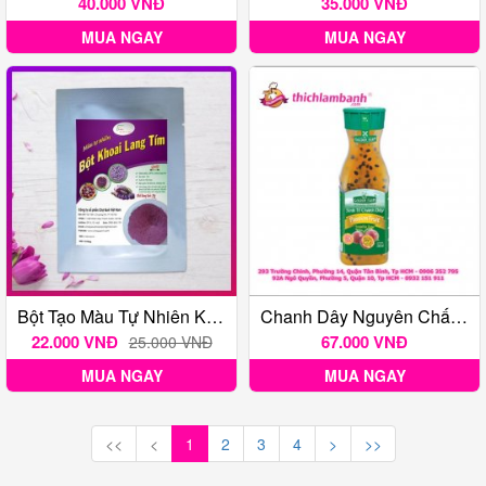
40.000 VNĐ
35.000 VNĐ
MUA NGAY
MUA NGAY
Bột Tạo Màu Tự Nhiên Khoai Lang Tím 20 Gr
Chanh Dây Nguyên Chất Golden Farm
22.000 VNĐ
67.000 VNĐ
25.000 VNĐ
MUA NGAY
MUA NGAY
<<
<
1
2
3
4
>
>>