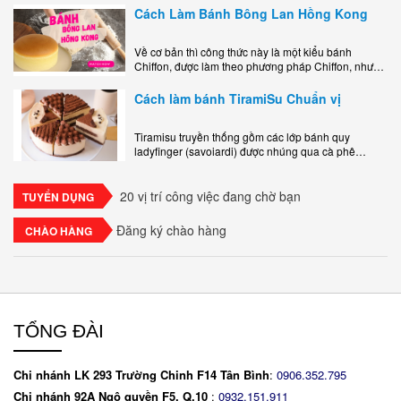
Cách Làm Bánh Bông Lan Hồng Kong
Về cơ bản thì công thức này là một kiểu bánh
Chiffon, được làm theo phương pháp Chiffon, nhưng
nướng trong khuôn tròn hoàn toàn ổn. Bánh rất
ngon, làm..
Cách làm bánh TiramiSu Chuẩn vị
Tiramisu truyền thống gồm các lớp bánh quy
ladyfinger (savoiardi) được nhúng qua cà phê
espresso, xen kẽ với lớp kem béo mềm làm từ phô
mai mascarpone, trứng và..
20 vị trí công việc đang chờ bạn
TUYỂN DỤNG
Đăng ký chào hàng
CHÀO HÀNG
TỔNG ĐÀI
Chi nhánh LK 293 Trường Chinh F14 Tân Bình
:
0906.352.795
Chi nhánh 92A Ngô quyền F5. Q.10
:
0932.151.911