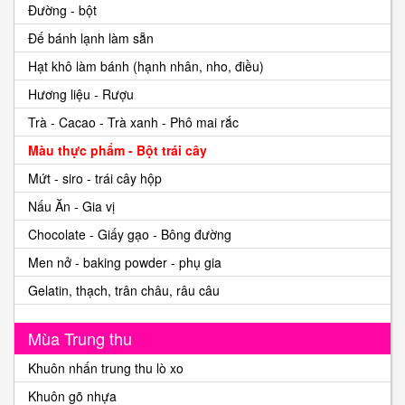
Đường - bột
Đế bánh lạnh làm sẵn
Hạt khô làm bánh (hạnh nhân, nho, điều)
Hương liệu - Rượu
Trà - Cacao - Trà xanh - Phô mai rắc
Màu thực phẩm - Bột trái cây
Mứt - siro - trái cây hộp
Nấu Ăn - Gia vị
Chocolate - Giấy gạo - Bông đường
Men nở - baking powder - phụ gia
Gelatin, thạch, trân châu, râu câu
Mùa Trung thu
Khuôn nhấn trung thu lò xo
Khuôn gõ nhựa