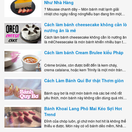
Như Nhà Hàng
? Mousse chanh dây – Món bánh mát lạnh giải
nhiệt cho ngày nắng nóngNếu bạn đang tìm một
món tráng miệng vừa đẹp mắt, vừa ngon miệng lại
dễ..
Cách làm bánh cheesecake không cần lò
nướng ăn là mê
Cách làm bánh cheesecake không cần lò nướng ăn
là mêCheesecake là món bánh khiến nhiều bạn trẻ
mê mẩn nhờ hương vị béo ngậy, ngọt ngào của lớp
kem..
Cách làm bánh Cream Brulee kiểu Pháp
Crème brûlée, còn được biết đến là kem cháy,
crema catalana, hoặc kem Trinity là một món tráng
miệng bao gồm một lớp đế custard béo phủ với một
lớp..
Cách Làm Bánh Qui Bơ thật Thơm giòn
Bánh quy bơ là một món bánh mà các bé nhỏ rất
yêu thích, món bánh này không cần dùng quá nhiều
nguyên liệu hay quá cầu kỳ, cách làm..
Bánh Khoai Lang Phô Mai Kéo Sợi Hot
Trend
Đỉnh của chóp luôn, gì chứ món hot hit là không thể
thiếu e được. Món này có vỏ bánh dẻo mềm, Nhân
phô mai béo ngậy kéo sợimùi Khoai..