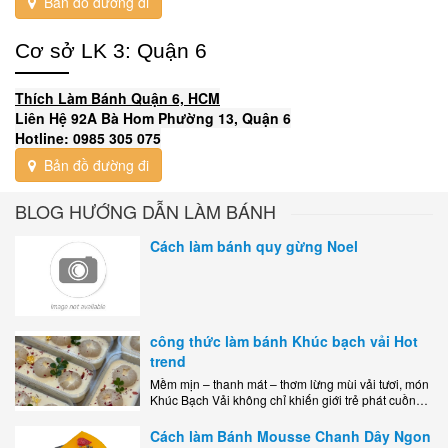
Bản đồ đường đi
Cơ sở LK 3: Quận 6
Thích Làm Bánh Quận 6, HCM
Liên Hệ 92A Bà Hom Phường 13, Quận 6
Hotline: 0985 305 075
Bản đồ đường đi
BLOG HƯỚNG DẪN LÀM BÁNH
Cách làm bánh quy gừng Noel
công thức làm bánh Khúc bạch vải Hot
trend
Mềm mịn – thanh mát – thơm lừng mùi vải tươi, món
Khúc Bạch Vải không chỉ khiến giới trẻ phát cuồng
mà còn là lựa chọn hoàn hảo cho..
Cách làm Bánh Mousse Chanh Dây Ngon