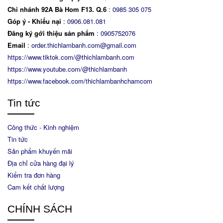
Chi nhánh 92A Bà Hom F13. Q.6
:
0
985 305 075
Góp ý - Khiếu nại
:
0906.081.081
Đăng ký gới thiệu sản phẩm
:
0905752076
Email
:
order.thichlambanh.com@gmail.com
https://www.tiktok.com/@thichlambanh.com
https://www.youtube.com/@thichlambanh
https://www.facebook.com/thichlambanhchamcom
Tin tức
Công thức - Kinh nghiệm
Tin tức
Sản phẩm khuyến mãi
Địa chỉ cửa hàng đại lý
Kiểm tra đơn hàng
Cam kết chất lượng
CHÍNH SÁCH