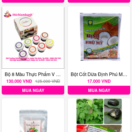
Bộ 8 Màu Thực Phẩm V Color Dạng Gel
Bột Cốt Dừa Định Phú Mỹ 50 Gr
130.000 VNĐ
17.000 VNĐ
125.000 VNĐ
MUA NGAY
MUA NGAY