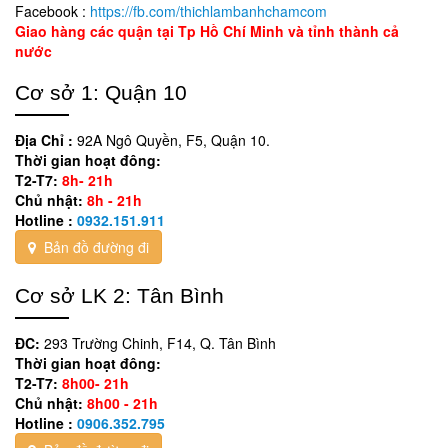
Facebook :
https://fb.com/thichlambanhchamcom
Giao hàng các quận tại Tp Hồ Chí Minh và tỉnh thành cả
nước
Cơ sở 1: Quận 10
Địa Chỉ :
92A Ngô Quyền, F5, Quận 10.
Thời gian hoạt đông:
T2-T7:
8h- 21h
Chủ nhật:
8h - 21h
Hotline :
0932.151.911
Bản đồ đường đi
Cơ sở LK 2: Tân Bình
ĐC:
293 Trường Chinh, F14, Q. Tân Bình
Thời gian hoạt đông:
T2-T7:
8h00- 21h
Chủ nhật:
8h00 - 21h
Hotline :
0906.352.795