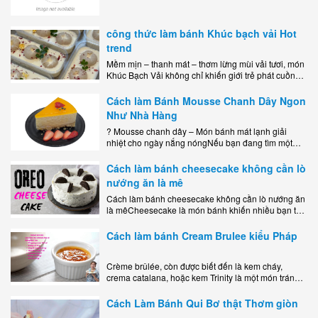
công thức làm bánh Khúc bạch vải Hot
trend
Mềm mịn – thanh mát – thơm lừng mùi vải tươi, món
Khúc Bạch Vải không chỉ khiến giới trẻ phát cuồng
mà còn là lựa chọn hoàn hảo cho..
Cách làm Bánh Mousse Chanh Dây Ngon
Như Nhà Hàng
? Mousse chanh dây – Món bánh mát lạnh giải
nhiệt cho ngày nắng nóngNếu bạn đang tìm một
món tráng miệng vừa đẹp mắt, vừa ngon miệng lại
dễ..
Cách làm bánh cheesecake không cần lò
nướng ăn là mê
Cách làm bánh cheesecake không cần lò nướng ăn
là mêCheesecake là món bánh khiến nhiều bạn trẻ
mê mẩn nhờ hương vị béo ngậy, ngọt ngào của lớp
kem..
Cách làm bánh Cream Brulee kiểu Pháp
Crème brûlée, còn được biết đến là kem cháy,
crema catalana, hoặc kem Trinity là một món tráng
miệng bao gồm một lớp đế custard béo phủ với một
lớp..
Cách Làm Bánh Qui Bơ thật Thơm giòn