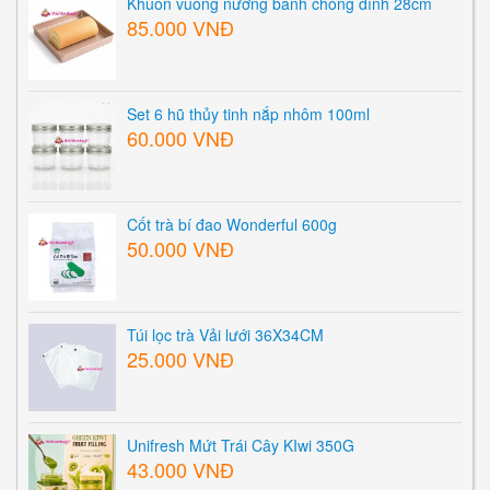
Khuôn vuông nướng bánh chống dính 28cm
85.000 VNĐ
Set 6 hũ thủy tinh nắp nhôm 100ml
60.000 VNĐ
Cốt trà bí đao Wonderful 600g
50.000 VNĐ
Túi lọc trà Vải lưới 36X34CM
25.000 VNĐ
Unifresh Mứt Trái Cây KIwi 350G
43.000 VNĐ