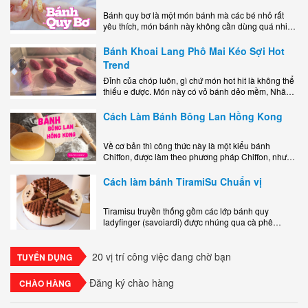
Bánh quy bơ là một món bánh mà các bé nhỏ rất
yêu thích, món bánh này không cần dùng quá nhiều
nguyên liệu hay quá cầu kỳ, cách làm..
Bánh Khoai Lang Phô Mai Kéo Sợi Hot
Trend
Đỉnh của chóp luôn, gì chứ món hot hit là không thể
thiếu e được. Món này có vỏ bánh dẻo mềm, Nhân
phô mai béo ngậy kéo sợimùi Khoai..
Cách Làm Bánh Bông Lan Hồng Kong
Về cơ bản thì công thức này là một kiểu bánh
Chiffon, được làm theo phương pháp Chiffon, nhưng
nướng trong khuôn tròn hoàn toàn ổn. Bánh rất
ngon, làm..
Cách làm bánh TiramiSu Chuẩn vị
Tiramisu truyền thống gồm các lớp bánh quy
ladyfinger (savoiardi) được nhúng qua cà phê
espresso, xen kẽ với lớp kem béo mềm làm từ phô
mai mascarpone, trứng và..
20 vị trí công việc đang chờ bạn
TUYỂN DỤNG
Đăng ký chào hàng
CHÀO HÀNG