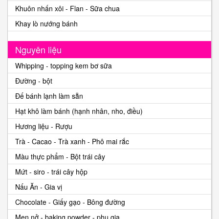
Khuôn nhấn xôi - Flan - Sữa chua
Khay lò nướng bánh
Nguyên liệu
Whipping - topping kem bơ sữa
Đường - bột
Đế bánh lạnh làm sẵn
Hạt khô làm bánh (hạnh nhân, nho, điều)
Hương liệu - Rượu
Trà - Cacao - Trà xanh - Phô mai rắc
Màu thực phẩm - Bột trái cây
Mứt - siro - trái cây hộp
Nấu Ăn - Gia vị
Chocolate - Giấy gạo - Bông đường
Men nở - baking powder - phụ gia