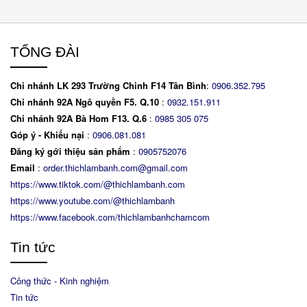
TỔNG ĐÀI
Chi nhánh LK 293 Trường Chinh F14 Tân Bình
:
0906.352.795
Chi nhánh 92A Ngô quyền F5. Q.10
:
0932.151.911
Chi nhánh 92A Bà Hom F13. Q.6
:
0
985 305 075
Góp ý - Khiếu nại
:
0906.081.081
Đăng ký gới thiệu sản phẩm
:
0905752076
Email
:
order.thichlambanh.com@gmail.com
https://www.tiktok.com/@thichlambanh.com
https://www.youtube.com/@thichlambanh
https://www.facebook.com/thichlambanhchamcom
Tin tức
Công thức - Kinh nghiệm
Tin tức