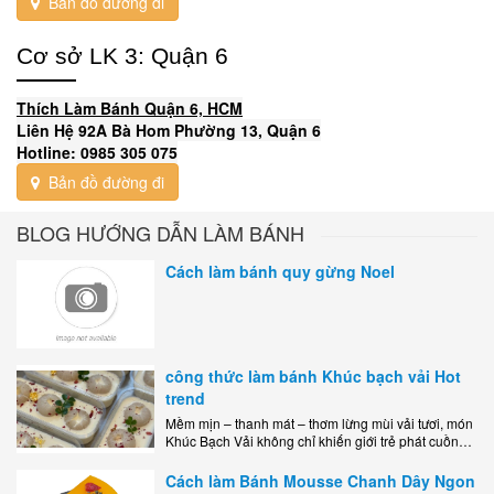
Bản đồ đường đi
Cơ sở LK 3: Quận 6
Thích Làm Bánh Quận 6, HCM
Liên Hệ 92A Bà Hom Phường 13, Quận 6
Hotline: 0985 305 075
Bản đồ đường đi
BLOG HƯỚNG DẪN LÀM BÁNH
Cách làm bánh quy gừng Noel
công thức làm bánh Khúc bạch vải Hot
trend
Mềm mịn – thanh mát – thơm lừng mùi vải tươi, món
Khúc Bạch Vải không chỉ khiến giới trẻ phát cuồng
mà còn là lựa chọn hoàn hảo cho..
Cách làm Bánh Mousse Chanh Dây Ngon