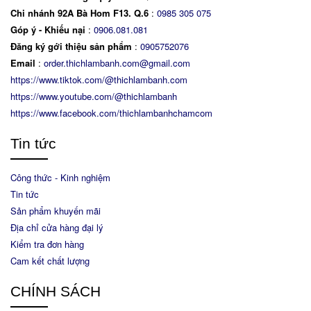
Chi nhánh 92A Bà Hom F13. Q.6
:
0
985 305 075
Góp ý - Khiếu nại
:
0906.081.081
Đăng ký gới thiệu sản phẩm
:
0905752076
Email
:
order.thichlambanh.com@gmail.com
https://www.tiktok.com/@thichlambanh.com
https://www.youtube.com/@thichlambanh
https://www.facebook.com/thichlambanhchamcom
Tin tức
Công thức - Kinh nghiệm
Tin tức
Sản phẩm khuyến mãi
Địa chỉ cửa hàng đại lý
Kiểm tra đơn hàng
Cam kết chất lượng
CHÍNH SÁCH