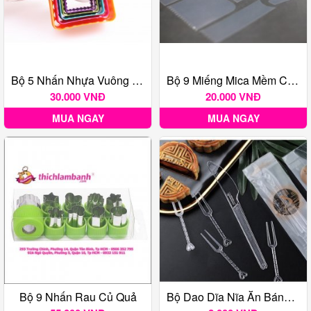
Bộ 5 Nhấn Nhựa Vuông Răng Cưa
Bộ 9 Miếng Mica Mềm Chà Láng Bánh Kem
30.000 VNĐ
20.000 VNĐ
MUA NGAY
MUA NGAY
Bộ 9 Nhấn Rau Củ Quả
Bộ Dao Dĩa Nĩa Ăn Bánh Trung Thu, Bánh Ngọt