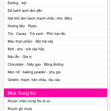
Đường - bột
Đế bánh lạnh làm sẵn
Hạt khô làm bánh (hạnh nhân, nho, điều)
Hương liệu - Rượu
Trà - Cacao - Trà xanh - Phô mai rắc
Màu thực phẩm - Bột trái cây
Mứt - siro - trái cây hộp
Nấu Ăn - Gia vị
Chocolate - Giấy gạo - Bông đường
Men nở - baking powder - phụ gia
Gelatin, thạch, trân châu, râu câu
Mùa Trung thu
Khuôn nhấn trung thu lò xo
Khuôn gõ nhựa