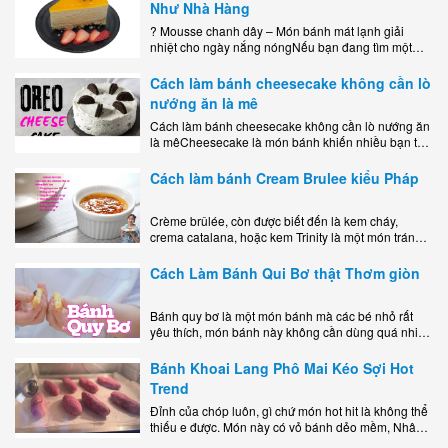
Như Nhà Hàng
? Mousse chanh dây – Món bánh mát lạnh giải
nhiệt cho ngày nắng nóngNếu bạn đang tìm một
món tráng miệng vừa đẹp mắt, vừa ngon miệng lại
dễ..
Cách làm bánh cheesecake không cần lò
nướng ăn là mê
Cách làm bánh cheesecake không cần lò nướng ăn
là mêCheesecake là món bánh khiến nhiều bạn trẻ
mê mẩn nhờ hương vị béo ngậy, ngọt ngào của lớp
kem..
Cách làm bánh Cream Brulee kiểu Pháp
Crème brûlée, còn được biết đến là kem cháy,
crema catalana, hoặc kem Trinity là một món tráng
miệng bao gồm một lớp đế custard béo phủ với một
lớp..
Cách Làm Bánh Qui Bơ thật Thơm giòn
Bánh quy bơ là một món bánh mà các bé nhỏ rất
yêu thích, món bánh này không cần dùng quá nhiều
nguyên liệu hay quá cầu kỳ, cách làm..
Bánh Khoai Lang Phô Mai Kéo Sợi Hot
Trend
Đỉnh của chóp luôn, gì chứ món hot hit là không thể
thiếu e được. Món này có vỏ bánh dẻo mềm, Nhân
phô mai béo ngậy kéo sợimùi Khoai..