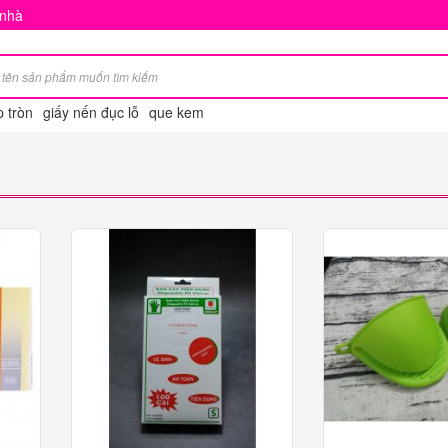
 nhà
p tròn
giấy nến đục lỗ
que kem