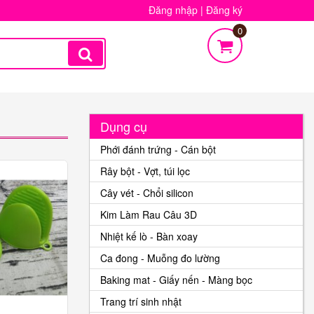
Đăng nhập
|
Đăng ký
0
Dụng cụ
Phới đánh trứng - Cán bột
Rây bột - Vợt, túi lọc
Cây vét - Chổi silicon
Kim Làm Rau Câu 3D
Nhiệt kế lò - Bàn xoay
Ca đong - Muỗng đo lường
Baking mat - Giấy nến - Màng bọc
Trang trí sinh nhật