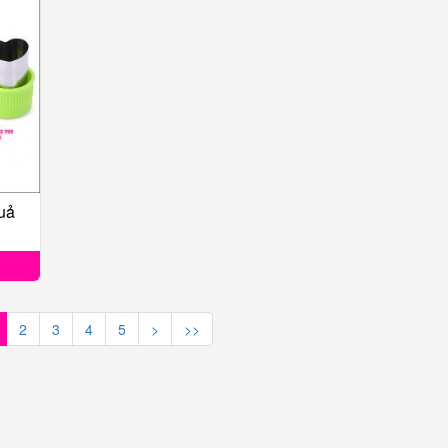
uả
2
3
4
5
>
>>