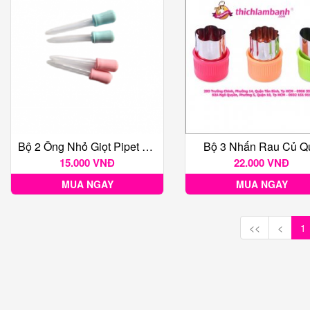
Bộ 2 Ống Nhỏ Giọt Pipet 5ml
Bộ 3 Nhấn Rau Củ Q
15.000 VNĐ
22.000 VNĐ
MUA NGAY
MUA NGAY
<<
<
1