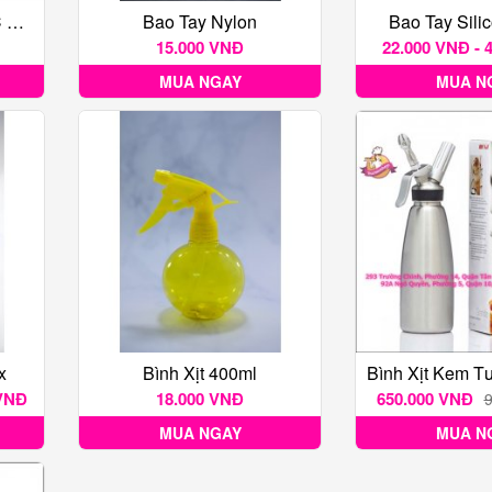
Bao Tay Làm Bánh PVC 100c
Bao Tay Nylon
Bao Tay Sili
15.000 VNĐ
22.000 VNĐ - 
MUA NGAY
MUA N
x
Bình Xịt 400ml
 VNĐ
18.000 VNĐ
650.000 VNĐ
MUA NGAY
MUA N