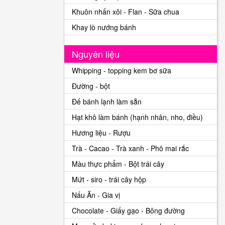
Khuôn nhấn xôi - Flan - Sữa chua
Khay lò nướng bánh
Nguyên liệu
Whipping - topping kem bơ sữa
Đường - bột
Đế bánh lạnh làm sẵn
Hạt khô làm bánh (hạnh nhân, nho, điều)
Hương liệu - Rượu
Trà - Cacao - Trà xanh - Phô mai rắc
Màu thực phẩm - Bột trái cây
Mứt - siro - trái cây hộp
Nấu Ăn - Gia vị
Chocolate - Giấy gạo - Bông đường