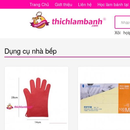
Dụng
Trang Chủ
Giới thiệu
Liên hệ
Học làm bánh tại
cụ
nhà
Xôi
họi
bếp
Dụng cụ nhà bếp