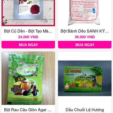
Bột Củ Dền - Bột Tạo Màu Thực Phẩm Tự Nhiên Gói 20G
Bột Bánh Dẻo SANH KÝ 500 Gr
24.000 VNĐ
39.000 VNĐ
MUA NGAY
MUA NGAY
Bột Rau Câu Giòn Agar Hoàng Yến
Dầu Chuối Lệ Hương