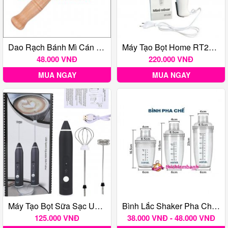
Dao Rạch Bánh Mì Cán Gỗ
Máy Tạo Bọt Home RT209 Cắm Điện
48.000 VNĐ
220.000 VNĐ
MUA NGAY
MUA NGAY
Máy Tạo Bọt Sữa Sạc Usb 2 Loại Đầu Khuấy Cafe Và Đánh Trứng
Bình Lắc Shaker Pha Chế Nhựa Chia Vạch Đen Việt Nhật
125.000 VNĐ
38.000 VNĐ - 48.000 VNĐ