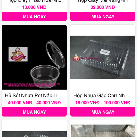
13.000 VNĐ
32.000 VNĐ
MUA NGAY
MUA NGAY
Hủ Sốt Nhựa Pet Nắp Liền 4Oz ( 100-110ml)
Hộp Nhựa Gập Chữ Nhật H55
40.000 VNĐ - 40.000 VNĐ
18.000 VNĐ - 100.000 VNĐ
MUA NGAY
MUA NGAY