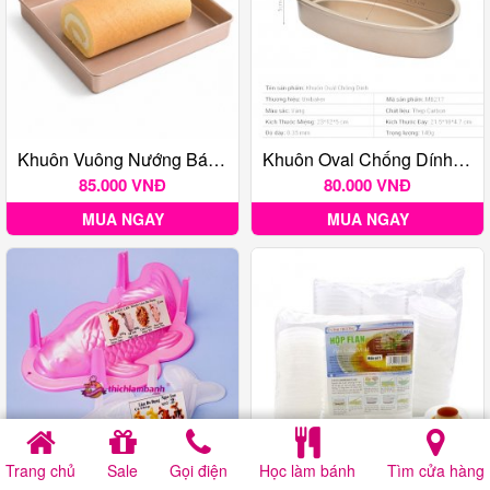
Khuôn Vuông Nướng Bánh Chống Dính 28cm
Khuôn Oval Chống Dính UNIBAKER MB217
85.000 VNĐ
80.000 VNĐ
MUA NGAY
MUA NGAY
Trang chủ
Sale
Gọi điện
Học làm bánh
Tìm cửa hàng