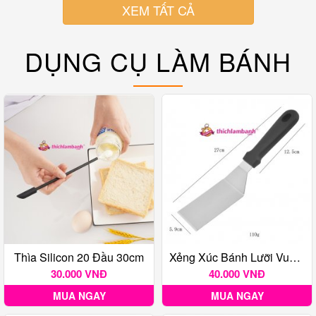
XEM TẤT CẢ
DỤNG CỤ LÀM BÁNH
Thìa Silicon 20 Đầu 30cm
Xẻng Xúc Bánh Lưỡi Vuông Nhỏ
30.000 VNĐ
40.000 VNĐ
MUA NGAY
MUA NGAY