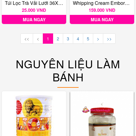
Túi Lọc Trà Vải Lưới 36X34CM
Whipping Cream Emborg 35,1% 1L
25.000 VNĐ
159.000 VNĐ
MUA NGAY
MUA NGAY
<<
<
1
2
3
4
5
>
>>
NGUYÊN LIỆU LÀM
BÁNH