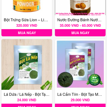
Bột Trứng Sữa Lion – Lion Custard Powder 3.5kg
Nước Đường Bánh Nướng Phú Thương 500 Gr
320.000 VNĐ
35.000 VNĐ - 65.000 VNĐ
MUA NGAY
MUA NGAY
Lá Dứa / Lá Nếp - Bột Tạo Màu Thực Phẩm Tự Nhiên Gói 20G
Lá Cẩm Tím - Bột Tạo Màu Thực Phẩm Tự Nhiên Gói 20G
24.000 VNĐ
29.000 VNĐ