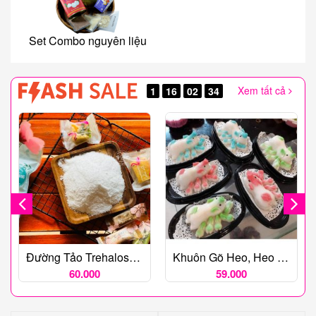
Set Combo nguyên liệu
Xem tất cả
1
16
02
32
Khuôn Gõ Heo, Heo Bầy
Dụng Cụ Vắt Cam Inox
59.000
49.000