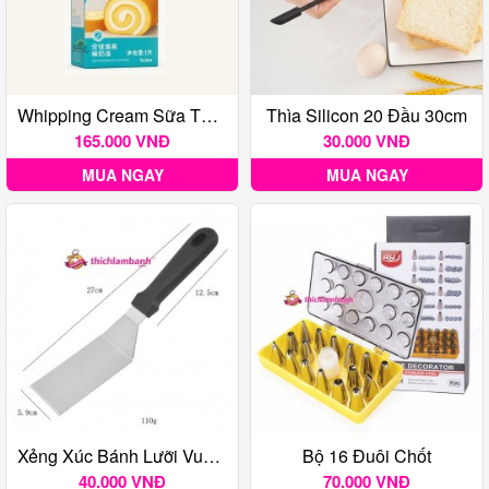
Whipping Cream Sữa Tươi Chuyên Dụng Anchor Easy Bakery Cream
Thìa Silicon 20 Đầu 30cm
165.000 VNĐ
30.000 VNĐ
MUA NGAY
MUA NGAY
Xẻng Xúc Bánh Lưỡi Vuông Nhỏ
Bộ 16 Đuôi Chốt
40.000 VNĐ
70.000 VNĐ