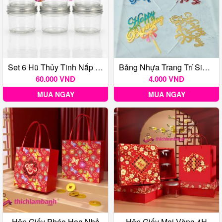
Set 6 Hũ Thủy Tinh Nắp Nhôm 100ml
Bảng Nhựa Trang Trí Sinh Nhật
60.000 VNĐ
4.000 VNĐ
MUA NGAY
MUA NGAY
Hộp Giấy Pháo Hoa Nhỏ
Hộp Giấy Mai Vàng 4H