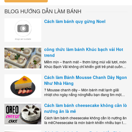
BLOG HƯỚNG DẪN LÀM BÁNH
Cách làm bánh quy gừng Noel
công thức làm bánh Khúc bạch vải Hot
trend
Mềm mịn – thanh mát – thơm lừng mùi vải tươi, món
Khúc Bạch Vải không chỉ khiến giới trẻ phát cuồng
mà còn là lựa chọn hoàn hảo cho..
Cách làm Bánh Mousse Chanh Dây Ngon
Như Nhà Hàng
? Mousse chanh dây – Món bánh mát lạnh giải
nhiệt cho ngày nắng nóngNếu bạn đang tìm một
món tráng miệng vừa đẹp mắt, vừa ngon miệng lại
dễ..
Cách làm bánh cheesecake không cần lò
nướng ăn là mê
Cách làm bánh cheesecake không cần lò nướng ăn
là mêCheesecake là món bánh khiến nhiều bạn trẻ
mê mẩn nhờ hương vị béo ngậy, ngọt ngào của lớp
kem..