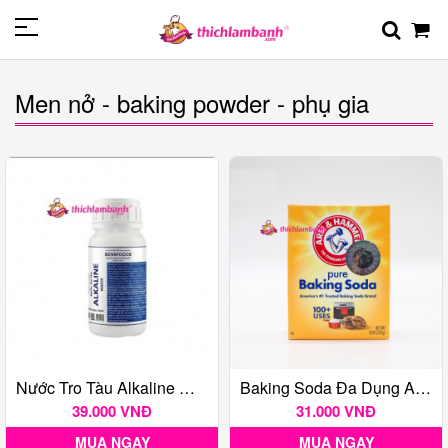
Men nở - baking powder - phụ gia
Nước Tro Tàu Alkaline Water BENSFOODS - 250ml
Baking Soda Đa Dụng Arm & Hammer 226G
39.000 VNĐ
31.000 VNĐ
MUA NGAY
MUA NGAY