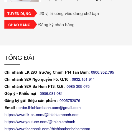
espresso, xen kẽ với lớp kem béo mềm làm từ phô
mai mascarpone, trứng và..
20 vị trí công việc đang chờ bạn
TUYỂN DỤNG
Đăng ký chào hàng
CHÀO HÀNG
TỔNG ĐÀI
Chi nhánh LK 293 Trường Chinh F14 Tân Bình
:
0906.352.795
Chi nhánh 92A Ngô quyền F5. Q.10
:
0932.151.911
Chi nhánh 92A Bà Hom F13. Q.6
:
0
985 305 075
Góp ý - Khiếu nại
:
0906.081.081
Đăng ký gới thiệu sản phẩm
:
0905752076
Email
:
order.thichlambanh.com@gmail.com
https://www.tiktok.com/@thichlambanh.com
https://www.youtube.com/@thichlambanh
https://www.facebook.com/thichlambanhchamcom