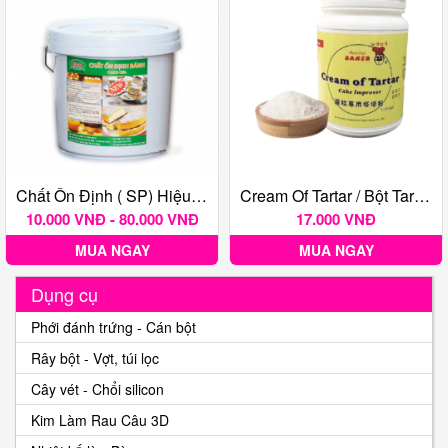
Chất Ổn Định ( SP) Hiệu Bico
Cream Of Tartar / Bột Tartar 50g
10.000 VNĐ - 80.000 VNĐ
17.000 VNĐ
MUA NGAY
MUA NGAY
Dụng cụ
Phới đánh trứng - Cán bột
Rây bột - Vợt, túi lọc
Cây vét - Chổi silicon
Kim Làm Rau Câu 3D