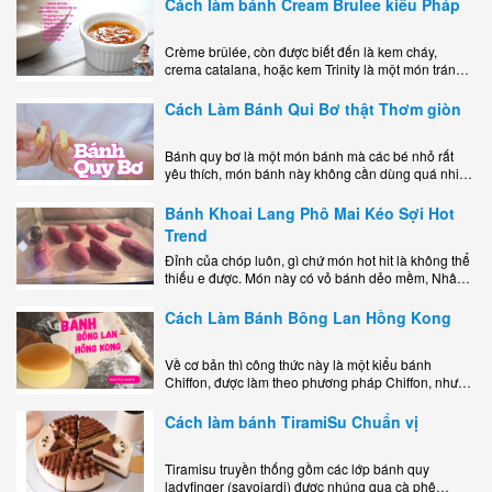
Cách làm bánh Cream Brulee kiểu Pháp
Crème brûlée, còn được biết đến là kem cháy,
crema catalana, hoặc kem Trinity là một món tráng
miệng bao gồm một lớp đế custard béo phủ với một
lớp..
Cách Làm Bánh Qui Bơ thật Thơm giòn
Bánh quy bơ là một món bánh mà các bé nhỏ rất
yêu thích, món bánh này không cần dùng quá nhiều
nguyên liệu hay quá cầu kỳ, cách làm..
Bánh Khoai Lang Phô Mai Kéo Sợi Hot
Trend
Đỉnh của chóp luôn, gì chứ món hot hit là không thể
thiếu e được. Món này có vỏ bánh dẻo mềm, Nhân
phô mai béo ngậy kéo sợimùi Khoai..
Cách Làm Bánh Bông Lan Hồng Kong
Về cơ bản thì công thức này là một kiểu bánh
Chiffon, được làm theo phương pháp Chiffon, nhưng
nướng trong khuôn tròn hoàn toàn ổn. Bánh rất
ngon, làm..
Cách làm bánh TiramiSu Chuẩn vị
Tiramisu truyền thống gồm các lớp bánh quy
ladyfinger (savoiardi) được nhúng qua cà phê