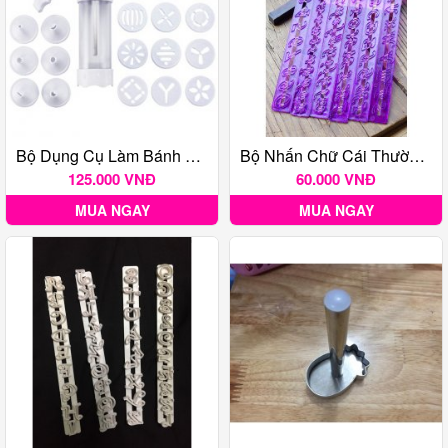
Bộ Dụng Cụ Làm Bánh Quy Cookies Press Nhựa
Bộ Nhấn Chữ Cái Thường + Số Màu Tím
125.000 VNĐ
60.000 VNĐ
MUA NGAY
MUA NGAY