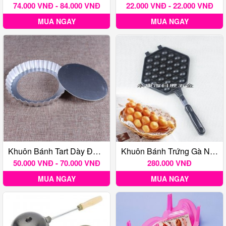
74.000 VNĐ - 84.000 VNĐ
22.000 VNĐ - 22.000 VNĐ
MUA NGAY
MUA NGAY
Khuôn Bánh Tart Dày Đáy Rời
Khuôn Bánh Trứng Gà Non /Egg Waffle
50.000 VNĐ - 70.000 VNĐ
280.000 VNĐ
MUA NGAY
MUA NGAY