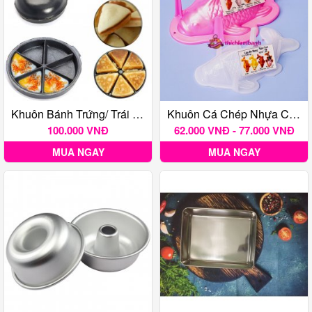
Khuôn Bánh Trứng/ Trái Sáng Chống Dính
Khuôn Cá Chép Nhựa Có Chân Nhiều Kích Thước
100.000 VNĐ
62.000 VNĐ - 77.000 VNĐ
MUA NGAY
MUA NGAY