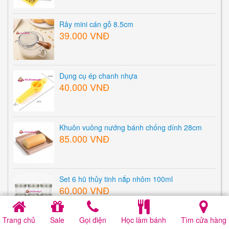
Rây mini cán gỗ 8.5cm
39.000 VNĐ
Dụng cụ ép chanh nhựa
40.000 VNĐ
Khuôn vuông nướng bánh chống dính 28cm
85.000 VNĐ
Set 6 hũ thủy tinh nắp nhôm 100ml
60.000 VNĐ
Trang chủ
Sale
Gọi điện
Học làm bánh
Tìm cửa hàng