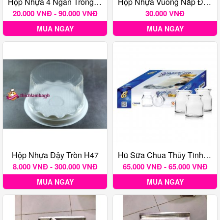
Hộp Nhựa 4 Ngăn Trong Nắp Gập Mã Số H161
Hộp Nhựa Vuông Nắp Đậy B10 (10 Cái)
20.000 VNĐ - 90.000 VNĐ
30.000 VNĐ
MUA NGAY
MUA NGAY
Hộp Nhựa Đậy Tròn H47
Hũ Sữa Chua Thủy Tinh Lốc 12 Hũ
8.000 VNĐ - 300.000 VNĐ
65.000 VNĐ - 65.000 VNĐ
MUA NGAY
MUA NGAY