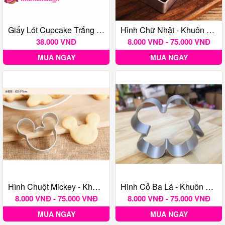
Giấy Lót Cupcake Trắng Trơn C10 - Cây 350 Tờ
Hình Chữ Nhật - Khuôn Nhấn Bánh Quy TQ
38.000 VNĐ
8.000 VNĐ - 75.000 VNĐ
MUA NGAY
MUA NGAY
Hình Chuột Mickey - Khuôn Nhấn Bánh Quy TQ
Hình Cỏ Ba Lá - Khuôn Nhấn Bánh Quy TQ
8.000 VNĐ - 75.000 VNĐ
8.000 VNĐ - 75.000 VNĐ
MUA NGAY
MUA NGAY