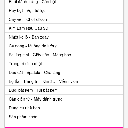
Phới đánh trứng - Cán bột
Rây bột - Vợt, túi lọc
Cây vét - Chổi silicon
Kim Làm Rau Câu 3D
Nhiệt kế lò - Bàn xoay
Ca đong - Muỗng đo lường
Baking mat - Giấy nến - Màng bọc
Trang trí sinh nhật
Dao cắt - Spatula - Chà láng
Bộ tỉa - Trang trí - Kim 3D - Viền nylon
Đuôi bắt kem - Túi bắt kem
Cân điện tử - Máy đánh trứng
Dụng cụ nhà bếp
Sản phẩm khác