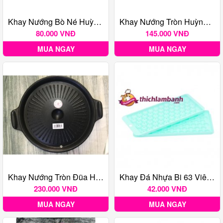
Khay Nướng Bò Né Huỳnh Anh
Khay Nướng Tròn Huỳnh Anh
80.000 VNĐ
145.000 VNĐ
MUA NGAY
MUA NGAY
Khay Nướng Tròn Đũa Huỳnh Anh
Khay Đá Nhựa Bi 63 Viên - HPL 69
230.000 VNĐ
42.000 VNĐ
MUA NGAY
MUA NGAY