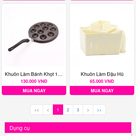
Khuôn Làm Bánh Khọt 10 Lỗ Có Tay Cầm Huỳnh Anh
Khuôn Làm Đậu Hũ
130.000 VNĐ
65.000 VNĐ
MUA NGAY
MUA NGAY
<<
<
1
2
3
>
>>
Dụng cụ