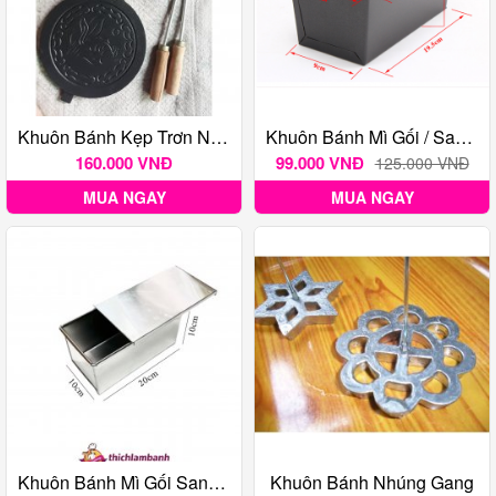
Khuôn Bánh Kẹp Trơn Nhôm Chống Dính Huỳnh Anh Size NHỎ - 16 Cm
Khuôn Bánh Mì Gối / Sandwich 500g Đen Chống Dính (hàng Sẽ Có Chút Móp)
160.000 VNĐ
99.000 VNĐ
125.000 VNĐ
MUA NGAY
MUA NGAY
Khuôn Bánh Mì Gối Sandwich Gia Công
Khuôn Bánh Nhúng Gang