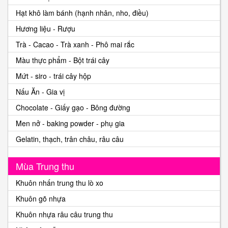
Hạt khô làm bánh (hạnh nhân, nho, điều)
Hương liệu - Rượu
Trà - Cacao - Trà xanh - Phô mai rắc
Màu thực phẩm - Bột trái cây
Mứt - siro - trái cây hộp
Nấu Ăn - Gia vị
Chocolate - Giấy gạo - Bông đường
Men nở - baking powder - phụ gia
Gelatin, thạch, trân châu, râu câu
Mùa Trung thu
Khuôn nhấn trung thu lò xo
Khuôn gõ nhựa
Khuôn nhựa râu câu trung thu