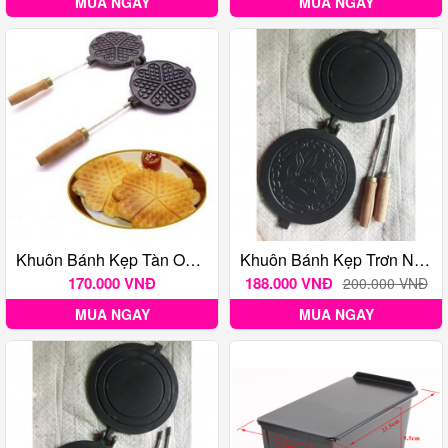
MUA NGAY
MUA NGAY
Khuôn Bánh Kẹp Tàn Ong /hoa Nhôm Chống Dính Lớn 17.5 Cm
Khuôn Bánh Kẹp Trơn Nhôm Chống Dính Huỳnh Anh Size Lớn- 20 Cm
170.000 VNĐ
188.000 VNĐ
200.000 VNĐ
MUA NGAY
MUA NGAY