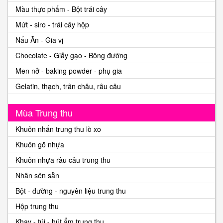
Màu thực phẩm - Bột trái cây
Mứt - siro - trái cây hộp
Nấu Ăn - Gia vị
Chocolate - Giấy gạo - Bông đường
Men nở - baking powder - phụ gia
Gelatin, thạch, trân châu, râu câu
Mùa Trung thu
Khuôn nhấn trung thu lò xo
Khuôn gõ nhựa
Khuôn nhựa râu câu trung thu
Nhân sên sẵn
Bột - đường - nguyên liệu trung thu
Hộp trung thu
Khay - túi - hút ẩm trung thu