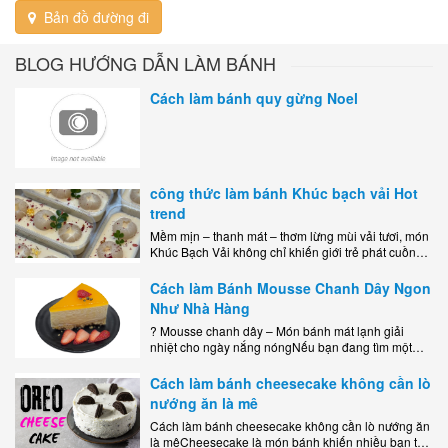
Bản đồ đường đi
BLOG HƯỚNG DẪN LÀM BÁNH
Cách làm bánh quy gừng Noel
công thức làm bánh Khúc bạch vải Hot
trend
Mềm mịn – thanh mát – thơm lừng mùi vải tươi, món
Khúc Bạch Vải không chỉ khiến giới trẻ phát cuồng
mà còn là lựa chọn hoàn hảo cho..
Cách làm Bánh Mousse Chanh Dây Ngon
Như Nhà Hàng
? Mousse chanh dây – Món bánh mát lạnh giải
nhiệt cho ngày nắng nóngNếu bạn đang tìm một
món tráng miệng vừa đẹp mắt, vừa ngon miệng lại
dễ..
Cách làm bánh cheesecake không cần lò
nướng ăn là mê
Cách làm bánh cheesecake không cần lò nướng ăn
là mêCheesecake là món bánh khiến nhiều bạn trẻ