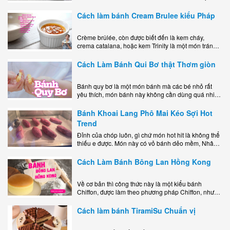
mê mẩn nhờ hương vị béo ngậy, ngọt ngào của lớp
kem..
Cách làm bánh Cream Brulee kiểu Pháp
Crème brûlée, còn được biết đến là kem cháy,
crema catalana, hoặc kem Trinity là một món tráng
miệng bao gồm một lớp đế custard béo phủ với một
lớp..
Cách Làm Bánh Qui Bơ thật Thơm giòn
Bánh quy bơ là một món bánh mà các bé nhỏ rất
yêu thích, món bánh này không cần dùng quá nhiều
nguyên liệu hay quá cầu kỳ, cách làm..
Bánh Khoai Lang Phô Mai Kéo Sợi Hot
Trend
Đỉnh của chóp luôn, gì chứ món hot hit là không thể
thiếu e được. Món này có vỏ bánh dẻo mềm, Nhân
phô mai béo ngậy kéo sợimùi Khoai..
Cách Làm Bánh Bông Lan Hồng Kong
Về cơ bản thì công thức này là một kiểu bánh
Chiffon, được làm theo phương pháp Chiffon, nhưng
nướng trong khuôn tròn hoàn toàn ổn. Bánh rất
ngon, làm..
Cách làm bánh TiramiSu Chuẩn vị