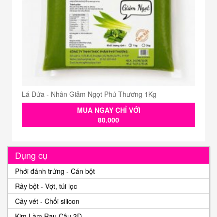
Lá Dứa - Nhân Giảm Ngọt Phú Thương 1Kg
MUA NGAY CHỈ VỚI
80.000
Dụng cụ
Phới đánh trứng - Cán bột
Rây bột - Vợt, túi lọc
Cây vét - Chổi silicon
Kim Làm Rau Câu 3D