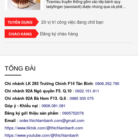
Tiramisu truyền thống gồm các lớp bánh quy
ladyfinger (savoiardi) được nhúng qua cà phê
espresso, xen kẽ với lớp kem béo mềm làm từ phô
mai mascarpone, trứng và..
20 vị trí công việc đang chờ bạn
TUYỂN DỤNG
Đăng ký chào hàng
CHÀO HÀNG
TỔNG ĐÀI
Chi nhánh LK 293 Trường Chinh F14 Tân Bình
:
0906.352.795
Chi nhánh 92A Ngô quyền F5. Q.10
:
0932.151.911
Chi nhánh 92A Bà Hom F13. Q.6
:
0
985 305 075
Góp ý - Khiếu nại
:
0906.081.081
Đăng ký gới thiệu sản phẩm
:
0905752076
Email
:
order.thichlambanh.com@gmail.com
https://www.tiktok.com/@thichlambanh.com
https://www.youtube.com/@thichlambanh