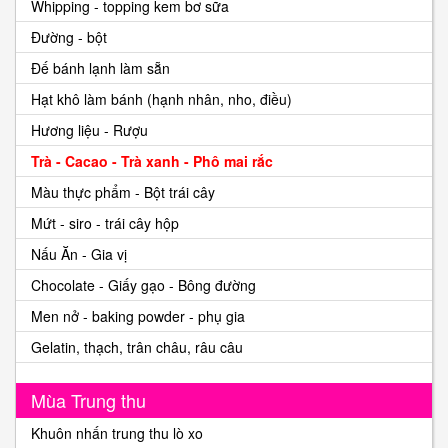
Whipping - topping kem bơ sữa
Đường - bột
Đế bánh lạnh làm sẵn
Hạt khô làm bánh (hạnh nhân, nho, điều)
Hương liệu - Rượu
Trà - Cacao - Trà xanh - Phô mai rắc
Màu thực phẩm - Bột trái cây
Mứt - siro - trái cây hộp
Nấu Ăn - Gia vị
Chocolate - Giấy gạo - Bông đường
Men nở - baking powder - phụ gia
Gelatin, thạch, trân châu, râu câu
Mùa Trung thu
Khuôn nhấn trung thu lò xo