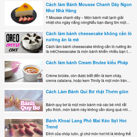
Cách làm Bánh Mousse Chanh Dây Ngon
Như Nhà Hàng
? Mousse chanh dây – Món bánh mát lạnh giải
nhiệt cho ngày nắng nóngNếu bạn đang tìm một
món tráng miệng vừa đẹp mắt, vừa ngon miệng lại
dễ..
Cách làm bánh cheesecake không cần lò
nướng ăn là mê
Cách làm bánh cheesecake không cần lò nướng ăn
là mêCheesecake là món bánh khiến nhiều bạn trẻ
mê mẩn nhờ hương vị béo ngậy, ngọt ngào của lớp
kem..
Cách làm bánh Cream Brulee kiểu Pháp
Crème brûlée, còn được biết đến là kem cháy,
crema catalana, hoặc kem Trinity là một món tráng
miệng bao gồm một lớp đế custard béo phủ với một
lớp..
Cách Làm Bánh Qui Bơ thật Thơm giòn
Bánh quy bơ là một món bánh mà các bé nhỏ rất
yêu thích, món bánh này không cần dùng quá nhiều
nguyên liệu hay quá cầu kỳ, cách làm..
Bánh Khoai Lang Phô Mai Kéo Sợi Hot
Trend
Đỉnh của chóp luôn, gì chứ món hot hit là không thể