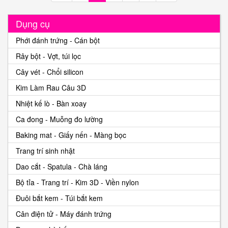
Dụng cụ
Phới đánh trứng - Cán bột
Rây bột - Vợt, túi lọc
Cây vét - Chổi silicon
Kim Làm Rau Câu 3D
Nhiệt kế lò - Bàn xoay
Ca đong - Muỗng đo lường
Baking mat - Giấy nến - Màng bọc
Trang trí sinh nhật
Dao cắt - Spatula - Chà láng
Bộ tỉa - Trang trí - Kim 3D - Viền nylon
Đuôi bắt kem - Túi bắt kem
Cân điện tử - Máy đánh trứng