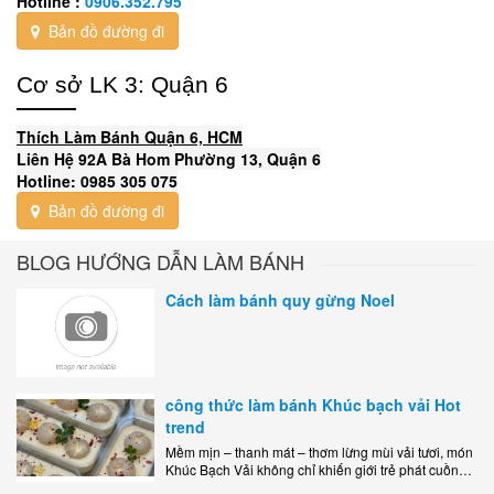
Hotline :
0906.352.795
Bản đồ đường đi
Cơ sở LK 3: Quận 6
Thích Làm Bánh Quận 6, HCM
Liên Hệ 92A Bà Hom Phường 13, Quận 6
Hotline: 0985 305 075
Bản đồ đường đi
BLOG HƯỚNG DẪN LÀM BÁNH
Cách làm bánh quy gừng Noel
công thức làm bánh Khúc bạch vải Hot
trend
Mềm mịn – thanh mát – thơm lừng mùi vải tươi, món
Khúc Bạch Vải không chỉ khiến giới trẻ phát cuồng
mà còn là lựa chọn hoàn hảo cho..