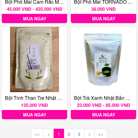
Bột Phô Mai Cam Rắc Malaysia
Bột Phô Mai TORNADO VỊ TRUYỀN THỐNG 100G
45.000 VNĐ - 435.000 VNĐ
38.000 VNĐ
MUA NGAY
MUA NGAY
Bột Tinh Than Tre Nhật Bản 50 Gr
Bột Trà Xanh Nhật Bản Uji 50G
135.000 VNĐ
23.000 VNĐ - 85.000 VNĐ
MUA NGAY
MUA NGAY
<<
<
1
2
3
>
>>