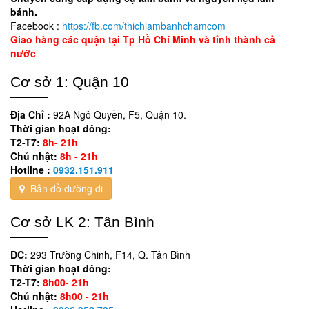
bánh.
Facebook :
https://fb.com/thichlambanhchamcom
Giao hàng các quận tại Tp Hồ Chí Minh và tỉnh thành cả
nước
Cơ sở 1: Quận 10
Địa Chỉ :
92A Ngô Quyền, F5, Quận 10.
Thời gian hoạt đông:
T2-T7:
8h- 21h
Chủ nhật:
8h - 21h
Hotline :
0932.151.911
Bản đồ đường đi
Cơ sở LK 2: Tân Bình
ĐC:
293 Trường Chinh, F14, Q. Tân Bình
Thời gian hoạt đông:
T2-T7:
8h00- 21h
Chủ nhật:
8h00 - 21h