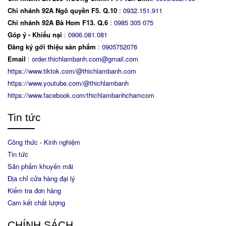
Chi nhánh 92A Ngô quyền F5. Q.10
:
0932.151.911
Chi nhánh 92A Bà Hom F13. Q.6
:
0
985 305 075
Góp ý - Khiếu nại
:
0906.081.081
Đăng ký gới thiệu sản phẩm
:
0905752076
Email
:
order.thichlambanh.com@gmail.com
https://www.tiktok.com/@thichlambanh.com
https://www.youtube.com/@thichlambanh
https://www.facebook.com/thichlambanhchamcom
Tin tức
Công thức - Kinh nghiệm
Tin tức
Sản phẩm khuyến mãi
Địa chỉ cửa hàng đại lý
Kiểm tra đơn hàng
Cam kết chất lượng
CHÍNH SÁCH