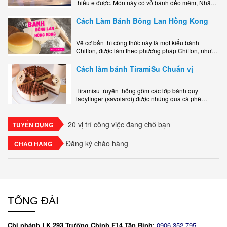
thiếu e được. Món này có vỏ bánh dẻo mềm, Nhân
phô mai béo ngậy kéo sợimùi Khoai..
Cách Làm Bánh Bông Lan Hồng Kong
Về cơ bản thì công thức này là một kiểu bánh
Chiffon, được làm theo phương pháp Chiffon, nhưng
nướng trong khuôn tròn hoàn toàn ổn. Bánh rất
ngon, làm..
Cách làm bánh TiramiSu Chuẩn vị
Tiramisu truyền thống gồm các lớp bánh quy
ladyfinger (savoiardi) được nhúng qua cà phê
espresso, xen kẽ với lớp kem béo mềm làm từ phô
mai mascarpone, trứng và..
20 vị trí công việc đang chờ bạn
TUYỂN DỤNG
Đăng ký chào hàng
CHÀO HÀNG
TỔNG ĐÀI
Chi nhánh LK 293 Trường Chinh F14 Tân Bình
:
0906.352.795