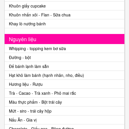
Khuôn giấy cupcake
Khuôn nhấn xôi - Flan - Sữa chua
Khay lò nướng bánh
Nguyên liệu
Whipping - topping kem bơ sữa
Đường - bột
Đế bánh lạnh làm sẵn
Hạt khô làm bánh (hạnh nhân, nho, điều)
Hương liệu - Rượu
Trà - Cacao - Trà xanh - Phô mai rắc
Màu thực phẩm - Bột trái cây
Mứt - siro - trái cây hộp
Nấu Ăn - Gia vị
Chocolate - Giấy gạo - Bông đường