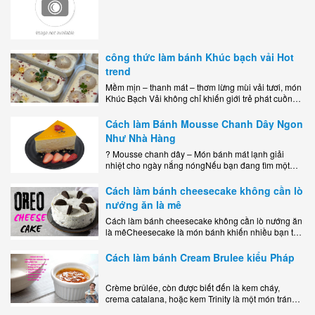
công thức làm bánh Khúc bạch vải Hot
trend
Mềm mịn – thanh mát – thơm lừng mùi vải tươi, món
Khúc Bạch Vải không chỉ khiến giới trẻ phát cuồng
mà còn là lựa chọn hoàn hảo cho..
Cách làm Bánh Mousse Chanh Dây Ngon
Như Nhà Hàng
? Mousse chanh dây – Món bánh mát lạnh giải
nhiệt cho ngày nắng nóngNếu bạn đang tìm một
món tráng miệng vừa đẹp mắt, vừa ngon miệng lại
dễ..
Cách làm bánh cheesecake không cần lò
nướng ăn là mê
Cách làm bánh cheesecake không cần lò nướng ăn
là mêCheesecake là món bánh khiến nhiều bạn trẻ
mê mẩn nhờ hương vị béo ngậy, ngọt ngào của lớp
kem..
Cách làm bánh Cream Brulee kiểu Pháp
Crème brûlée, còn được biết đến là kem cháy,
crema catalana, hoặc kem Trinity là một món tráng
miệng bao gồm một lớp đế custard béo phủ với một