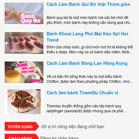
lớp..
Cách Làm Bánh Qui Bơ thật Thơm giòn
Bánh quy bơ là một món bánh mà các bé nhỏ rất
yêu thích, món bánh này không cần dùng quá nhiều
nguyên liệu hay quá cầu kỳ, cách làm..
Bánh Khoai Lang Phô Mai Kéo Sợi Hot
Trend
Đỉnh của chóp luôn, gì chứ món hot hit là không thể
thiếu e được. Món này có vỏ bánh dẻo mềm, Nhân
phô mai béo ngậy kéo sợimùi Khoai..
Cách Làm Bánh Bông Lan Hồng Kong
Về cơ bản thì công thức này là một kiểu bánh
Chiffon, được làm theo phương pháp Chiffon, nhưng
nướng trong khuôn tròn hoàn toàn ổn. Bánh rất
ngon, làm..
Cách làm bánh TiramiSu Chuẩn vị
Tiramisu truyền thống gồm các lớp bánh quy
ladyfinger (savoiardi) được nhúng qua cà phê
espresso, xen kẽ với lớp kem béo mềm làm từ phô
mai mascarpone, trứng và..
20 vị trí công việc đang chờ bạn
TUYỂN DỤNG
Đăng ký chào hàng
CHÀO HÀNG