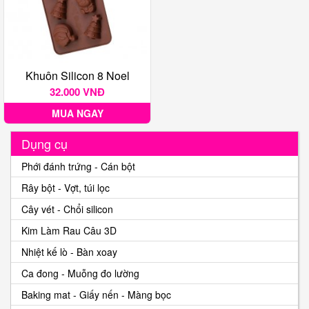
Khuôn Silicon 8 Noel
32.000 VNĐ
MUA NGAY
Dụng cụ
Phới đánh trứng - Cán bột
Rây bột - Vợt, túi lọc
Cây vét - Chổi silicon
Kim Làm Rau Câu 3D
Nhiệt kế lò - Bàn xoay
Ca đong - Muỗng đo lường
Baking mat - Giấy nến - Màng bọc