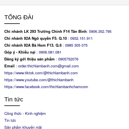
TỔNG ĐÀI
Chi nhánh LK 293 Trường Chinh F14 Tân Bình
:
0906.352.795
Chi nhánh 92A Ngô quyền F5. Q.10
:
0932.151.911
Chi nhánh 92A Bà Hom F13. Q.6
:
0
985 305 075
Góp ý - Khiếu nại
:
0906.081.081
Đăng ký gới thiệu sản phẩm
:
0905752076
Email
:
order.thichlambanh.com@gmail.com
https://www.tiktok.com/@thichlambanh.com
https://www.youtube.com/@thichlambanh
https://www.facebook.com/thichlambanhchamcom
Tin tức
Công thức - Kinh nghiệm
Tin tức
Sản phẩm khuyến mãi