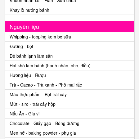
Khuôn nhấn xôi - Flan - Sữa chua
Khay lò nướng bánh
Nguyên liệu
Whipping - topping kem bơ sữa
Đường - bột
Đế bánh lạnh làm sẵn
Hạt khô làm bánh (hạnh nhân, nho, điều)
Hương liệu - Rượu
Trà - Cacao - Trà xanh - Phô mai rắc
Màu thực phẩm - Bột trái cây
Mứt - siro - trái cây hộp
Nấu Ăn - Gia vị
Chocolate - Giấy gạo - Bông đường
Men nở - baking powder - phụ gia