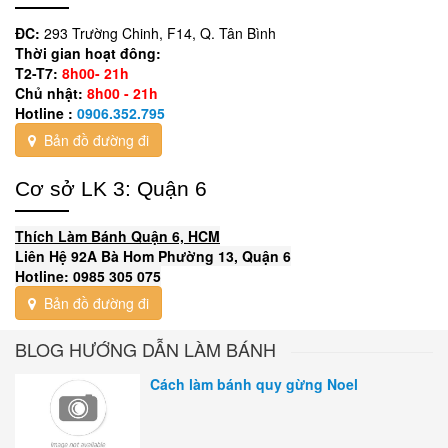
ĐC:
293 Trường Chinh, F14, Q. Tân Bình
Thời gian hoạt đông:
T2-T7:
8h00- 21h
Chủ nhật:
8h00 - 21h
Hotline :
0906.352.795
Bản đồ đường đi
Cơ sở LK 3: Quận 6
Thích Làm Bánh Quận 6, HCM
Liên Hệ 92A Bà Hom Phường 13, Quận 6
Hotline: 0985 305 075
Bản đồ đường đi
BLOG HƯỚNG DẪN LÀM BÁNH
Cách làm bánh quy gừng Noel