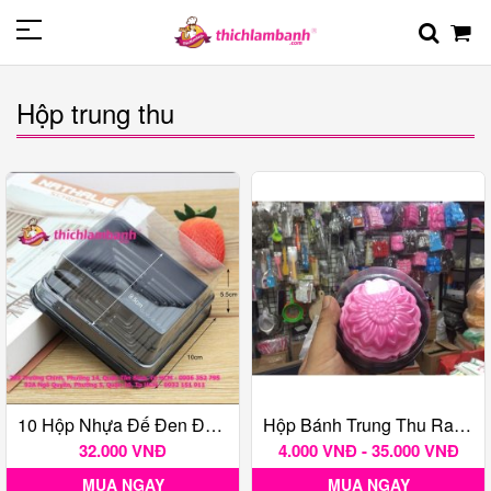
Hộp trung thu
10 Hộp Nhựa Đế Đen Đựng Bánh Trung Thu JLH 10-10 150-250Gr (Mẫu Mới 2023)
Hộp Bánh Trung Thu Rau Câu
32.000 VNĐ
4.000 VNĐ - 35.000 VNĐ
MUA NGAY
MUA NGAY