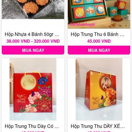
Hộp Nhựa 4 Bánh 50gr Nắp Đậy FG134
Hộp Trung Thu 6 Bánh Nghênh Thu (150gr – 250gr)
38.000 VNĐ - 320.000 VNĐ
45.000 VNĐ
MUA NGAY
MUA NGAY
Hộp Trung Thu Dày Có Quai Xách Đựng 4 Bánh 200-250g
Hộp Trung Thu DÀY XÉO Có Quai Xách Đựng 4 Bánh 150 - 200 Gr