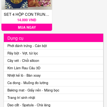
SET 4 HỘP CON TRUNG THU 1 BÁNH <= 250G
14.000 VNĐ
MUA NGAY
Dụng cụ
Phới đánh trứng - Cán bột
Rây bột - Vợt, túi lọc
Cây vét - Chổi silicon
Kim Làm Rau Câu 3D
Nhiệt kế lò - Bàn xoay
Ca đong - Muỗng đo lường
Baking mat - Giấy nến - Màng bọc
Trang trí sinh nhật
Dao cắt - Spatula - Chà láng