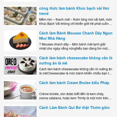
công thức làm bánh Khúc bạch vải Hot
trend
Mềm mịn – thanh mát – thơm lừng mùi vải tươi, món
Khúc Bạch Vải không chỉ khiến giới trẻ phát cuồng
mà còn là lựa chọn hoàn hảo cho..
Cách làm Bánh Mousse Chanh Dây Ngon
Như Nhà Hàng
? Mousse chanh dây – Món bánh mát lạnh giải
nhiệt cho ngày nắng nóngNếu bạn đang tìm một
món tráng miệng vừa đẹp mắt, vừa ngon miệng lại
dễ..
Cách làm bánh cheesecake không cần lò
nướng ăn là mê
Cách làm bánh cheesecake không cần lò nướng ăn
là mêCheesecake là món bánh khiến nhiều bạn trẻ
mê mẩn nhờ hương vị béo ngậy, ngọt ngào của lớp
kem..
Cách làm bánh Cream Brulee kiểu Pháp
Crème brûlée, còn được biết đến là kem cháy,
crema catalana, hoặc kem Trinity là một món tráng
miệng bao gồm một lớp đế custard béo phủ với một
lớp..
Cách Làm Bánh Qui Bơ thật Thơm giòn