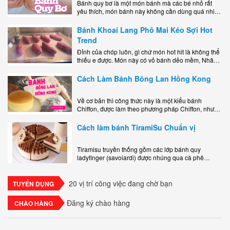
Bánh quy bơ là một món bánh mà các bé nhỏ rất
yêu thích, món bánh này không cần dùng quá nhiều
nguyên liệu hay quá cầu kỳ, cách làm..
Bánh Khoai Lang Phô Mai Kéo Sợi Hot
Trend
Đỉnh của chóp luôn, gì chứ món hot hit là không thể
thiếu e được. Món này có vỏ bánh dẻo mềm, Nhân
phô mai béo ngậy kéo sợimùi Khoai..
Cách Làm Bánh Bông Lan Hồng Kong
Về cơ bản thì công thức này là một kiểu bánh
Chiffon, được làm theo phương pháp Chiffon, nhưng
nướng trong khuôn tròn hoàn toàn ổn. Bánh rất
ngon, làm..
Cách làm bánh TiramiSu Chuẩn vị
Tiramisu truyền thống gồm các lớp bánh quy
ladyfinger (savoiardi) được nhúng qua cà phê
espresso, xen kẽ với lớp kem béo mềm làm từ phô
mai mascarpone, trứng và..
20 vị trí công việc đang chờ bạn
TUYỂN DỤNG
Đăng ký chào hàng
CHÀO HÀNG