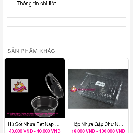
Thông tin chi tiết
SẢN PHẨM KHÁC
Hủ Sốt Nhựa Pet Nắp Liền 4Oz ( 100-110ml)
Hộp Nhựa Gập Chữ Nhật H55
40.000 VNĐ - 40.000 VNĐ
18.000 VNĐ - 100.000 VNĐ