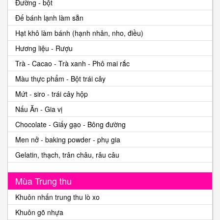
Đường - bột
Đế bánh lạnh làm sẵn
Hạt khô làm bánh (hạnh nhân, nho, điều)
Hương liệu - Rượu
Trà - Cacao - Trà xanh - Phô mai rắc
Màu thực phẩm - Bột trái cây
Mứt - siro - trái cây hộp
Nấu Ăn - Gia vị
Chocolate - Giấy gạo - Bông đường
Men nở - baking powder - phụ gia
Gelatin, thạch, trân châu, râu câu
Mùa Trung thu
Khuôn nhấn trung thu lò xo
Khuôn gõ nhựa