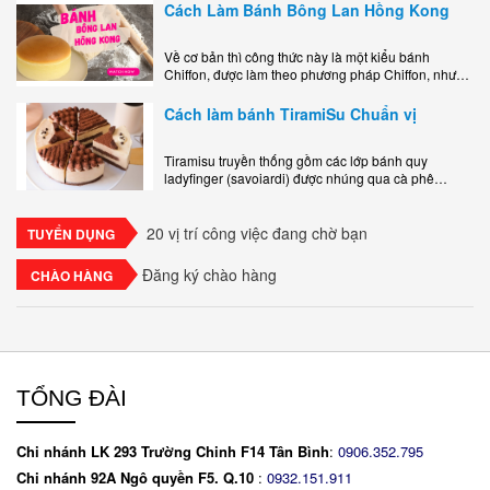
Cách Làm Bánh Bông Lan Hồng Kong
Về cơ bản thì công thức này là một kiểu bánh
Chiffon, được làm theo phương pháp Chiffon, nhưng
nướng trong khuôn tròn hoàn toàn ổn. Bánh rất
ngon, làm..
Cách làm bánh TiramiSu Chuẩn vị
Tiramisu truyền thống gồm các lớp bánh quy
ladyfinger (savoiardi) được nhúng qua cà phê
espresso, xen kẽ với lớp kem béo mềm làm từ phô
mai mascarpone, trứng và..
20 vị trí công việc đang chờ bạn
TUYỂN DỤNG
Đăng ký chào hàng
CHÀO HÀNG
TỔNG ĐÀI
Chi nhánh LK 293 Trường Chinh F14 Tân Bình
:
0906.352.795
Chi nhánh 92A Ngô quyền F5. Q.10
:
0932.151.911