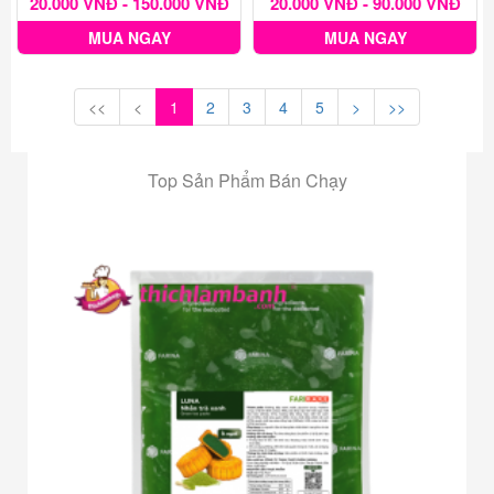
20.000 VNĐ - 150.000 VNĐ
20.000 VNĐ - 90.000 VNĐ
MUA NGAY
MUA NGAY
<<
<
1
2
3
4
5
>
>>
Top Sản Phẩm Bán Chạy