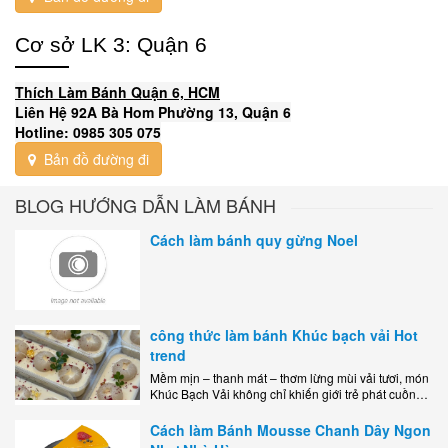
Cơ sở LK 3: Quận 6
Thích Làm Bánh Quận 6, HCM
Liên Hệ 92A Bà Hom Phường 13, Quận 6
Hotline: 0985 305 075
Bản đồ đường đi
BLOG HƯỚNG DẪN LÀM BÁNH
Cách làm bánh quy gừng Noel
công thức làm bánh Khúc bạch vải Hot
trend
Mềm mịn – thanh mát – thơm lừng mùi vải tươi, món
Khúc Bạch Vải không chỉ khiến giới trẻ phát cuồng
mà còn là lựa chọn hoàn hảo cho..
Cách làm Bánh Mousse Chanh Dây Ngon