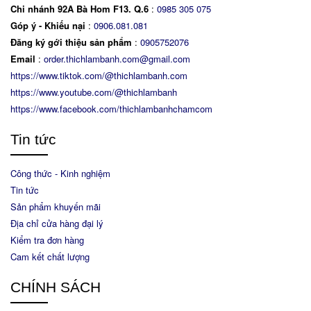
Chi nhánh 92A Bà Hom F13. Q.6
:
0
985 305 075
Góp ý - Khiếu nại
:
0906.081.081
Đăng ký gới thiệu sản phẩm
:
0905752076
Email
:
order.thichlambanh.com@gmail.com
https://www.tiktok.com/@thichlambanh.com
https://www.youtube.com/@thichlambanh
https://www.facebook.com/thichlambanhchamcom
Tin tức
Công thức - Kinh nghiệm
Tin tức
Sản phẩm khuyến mãi
Địa chỉ cửa hàng đại lý
Kiểm tra đơn hàng
Cam kết chất lượng
CHÍNH SÁCH