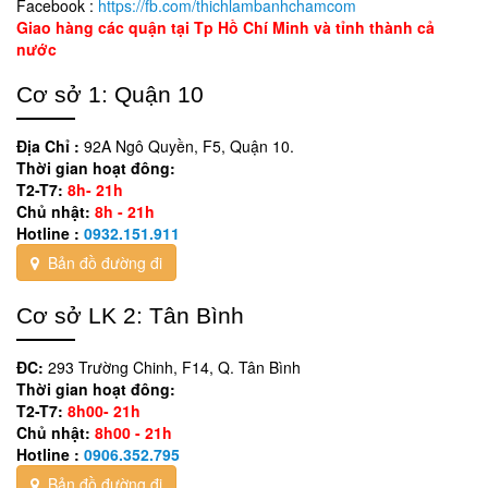
Facebook :
https://fb.com/thichlambanhchamcom
Giao hàng các quận tại Tp Hồ Chí Minh và tỉnh thành cả
nước
Cơ sở 1: Quận 10
Địa Chỉ :
92A Ngô Quyền, F5, Quận 10.
Thời gian hoạt đông:
T2-T7:
8h- 21h
Chủ nhật:
8h - 21h
Hotline :
0932.151.911
Bản đồ đường đi
Cơ sở LK 2: Tân Bình
ĐC:
293 Trường Chinh, F14, Q. Tân Bình
Thời gian hoạt đông:
T2-T7:
8h00- 21h
Chủ nhật:
8h00 - 21h
Hotline :
0906.352.795
Bản đồ đường đi