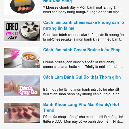
Như Nhà Hàng
? Mousse chanh dây – Món bánh mát lạnh giải
nhiệt cho ngày nắng nóngNếu bạn đang tìm một
món tráng miệng vừa đẹp mắt, vừa ngon miệng lại
dễ..
Cách làm bánh cheesecake không cần lò
nướng ăn là mê
Cách làm bánh cheesecake không cần lò nướng ăn
là mêCheesecake là món bánh khiến nhiều bạn trẻ
mê mẩn nhờ hương vị béo ngậy, ngọt ngào của lớp
kem..
Cách làm bánh Cream Brulee kiểu Pháp
Crème brûlée, còn được biết đến là kem cháy,
crema catalana, hoặc kem Trinity là một món tráng
miệng bao gồm một lớp đế custard béo phủ với một
lớp..
Cách Làm Bánh Qui Bơ thật Thơm giòn
Bánh quy bơ là một món bánh mà các bé nhỏ rất
yêu thích, món bánh này không cần dùng quá nhiều
nguyên liệu hay quá cầu kỳ, cách làm..
Bánh Khoai Lang Phô Mai Kéo Sợi Hot
Trend
Đỉnh của chóp luôn, gì chứ món hot hit là không thể
thiếu e được. Món này có vỏ bánh dẻo mềm, Nhân
phô mai béo ngậy kéo sợimùi Khoai..