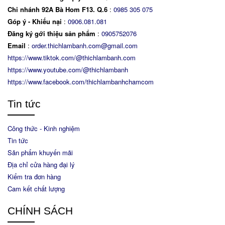
Chi nhánh 92A Bà Hom F13. Q.6
:
0
985 305 075
Góp ý - Khiếu nại
:
0906.081.081
Đăng ký gới thiệu sản phẩm
:
0905752076
Email
:
order.thichlambanh.com@gmail.com
https://www.tiktok.com/@thichlambanh.com
https://www.youtube.com/@thichlambanh
https://www.facebook.com/thichlambanhchamcom
Tin tức
Công thức - Kinh nghiệm
Tin tức
Sản phẩm khuyến mãi
Địa chỉ cửa hàng đại lý
Kiểm tra đơn hàng
Cam kết chất lượng
CHÍNH SÁCH