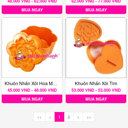
48.000 VNĐ - 62.000 VNĐ
62.000 VNĐ - 77.000 VNĐ
MUA NGAY
MUA NGAY
Khuôn Nhấn Xôi Hoa Mai Nhiều Kích Thước
Khuôn Nhấn Xôi Tim
45.000 VNĐ - 48.000 VNĐ
53.000 VNĐ - 53.000 VNĐ
MUA NGAY
MUA NGAY
<<
<
1
2
>
>>