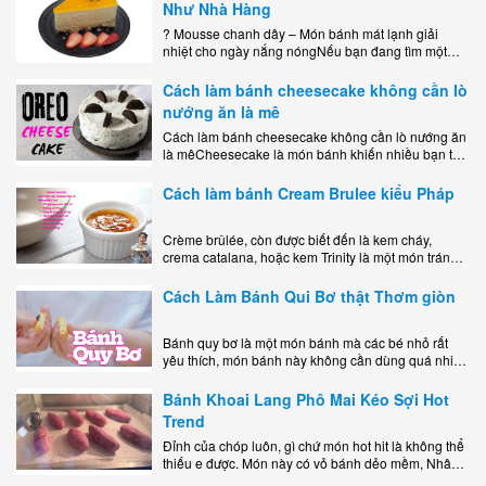
Như Nhà Hàng
? Mousse chanh dây – Món bánh mát lạnh giải
nhiệt cho ngày nắng nóngNếu bạn đang tìm một
món tráng miệng vừa đẹp mắt, vừa ngon miệng lại
dễ..
Cách làm bánh cheesecake không cần lò
nướng ăn là mê
Cách làm bánh cheesecake không cần lò nướng ăn
là mêCheesecake là món bánh khiến nhiều bạn trẻ
mê mẩn nhờ hương vị béo ngậy, ngọt ngào của lớp
kem..
Cách làm bánh Cream Brulee kiểu Pháp
Crème brûlée, còn được biết đến là kem cháy,
crema catalana, hoặc kem Trinity là một món tráng
miệng bao gồm một lớp đế custard béo phủ với một
lớp..
Cách Làm Bánh Qui Bơ thật Thơm giòn
Bánh quy bơ là một món bánh mà các bé nhỏ rất
yêu thích, món bánh này không cần dùng quá nhiều
nguyên liệu hay quá cầu kỳ, cách làm..
Bánh Khoai Lang Phô Mai Kéo Sợi Hot
Trend
Đỉnh của chóp luôn, gì chứ món hot hit là không thể
thiếu e được. Món này có vỏ bánh dẻo mềm, Nhân
phô mai béo ngậy kéo sợimùi Khoai..