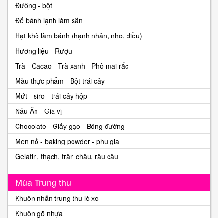
Đường - bột
Đế bánh lạnh làm sẵn
Hạt khô làm bánh (hạnh nhân, nho, điều)
Hương liệu - Rượu
Trà - Cacao - Trà xanh - Phô mai rắc
Màu thực phẩm - Bột trái cây
Mứt - siro - trái cây hộp
Nấu Ăn - Gia vị
Chocolate - Giấy gạo - Bông đường
Men nở - baking powder - phụ gia
Gelatin, thạch, trân châu, râu câu
Mùa Trung thu
Khuôn nhấn trung thu lò xo
Khuôn gõ nhựa