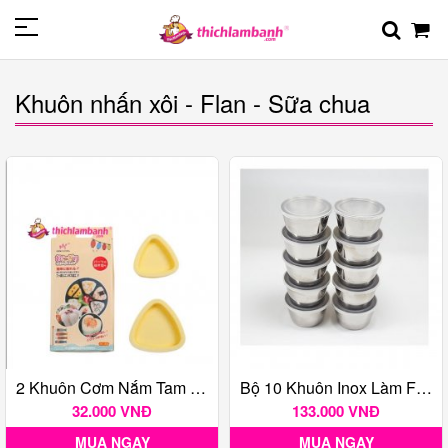
Khuôn nhấn xôi - Flan - Sữa chua
2 Khuôn Cơm Nắm Tam Giác Kèm Vá Nhưạ
Bộ 10 Khuôn Inox Làm Flan Kèm Nắp Nhựa
32.000 VNĐ
133.000 VNĐ
MUA NGAY
MUA NGAY