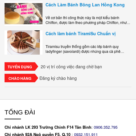
Cách Làm Bánh Bông Lan Hồng Kong
Về cơ bản thì công thức này là một kiểu bánh
Chiffon, được làm theo phương pháp Chiffon, nhưng
nướng trong khuôn tròn hoàn toàn ổn. Bánh rất
ngon, làm..
Cách làm bánh TiramiSu Chuẩn vị
Tiramisu truyền thống gồm các lớp bánh quy
ladyfinger (savoiardi) được nhúng qua cà phê
espresso, xen kẽ với lớp kem béo mềm làm từ phô
mai mascarpone, trứng và..
20 vị trí công việc đang chờ bạn
TUYỂN DỤNG
Đăng ký chào hàng
CHÀO HÀNG
TỔNG ĐÀI
Chi nhánh LK 293 Trường Chinh F14 Tân Bình
:
0906.352.795
Chi nhánh 92A Ngô quyền F5. Q.10
:
0932.151.911