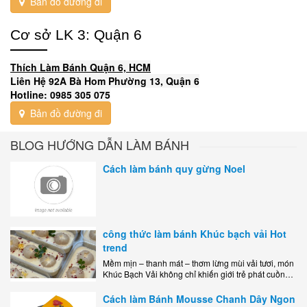
Bản đồ đường đi
Cơ sở LK 3: Quận 6
Thích Làm Bánh Quận 6, HCM
Liên Hệ 92A Bà Hom Phường 13, Quận 6
Hotline: 0985 305 075
Bản đồ đường đi
BLOG HƯỚNG DẪN LÀM BÁNH
Cách làm bánh quy gừng Noel
công thức làm bánh Khúc bạch vải Hot
trend
Mềm mịn – thanh mát – thơm lừng mùi vải tươi, món
Khúc Bạch Vải không chỉ khiến giới trẻ phát cuồng
mà còn là lựa chọn hoàn hảo cho..
Cách làm Bánh Mousse Chanh Dây Ngon