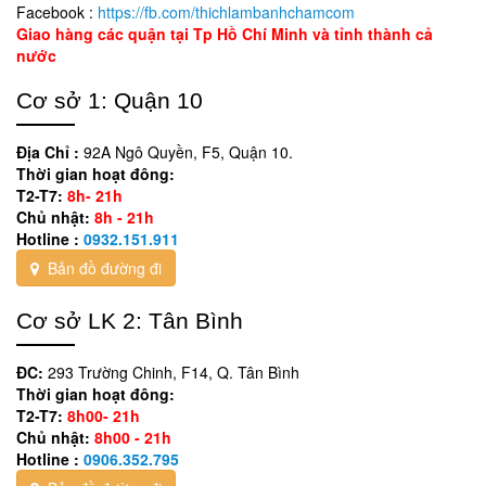
Facebook :
https://fb.com/thichlambanhchamcom
Giao hàng các quận tại Tp Hồ Chí Minh và tỉnh thành cả
nước
Cơ sở 1: Quận 10
Địa Chỉ :
92A Ngô Quyền, F5, Quận 10.
Thời gian hoạt đông:
T2-T7:
8h- 21h
Chủ nhật:
8h - 21h
Hotline :
0932.151.911
Bản đồ đường đi
Cơ sở LK 2: Tân Bình
ĐC:
293 Trường Chinh, F14, Q. Tân Bình
Thời gian hoạt đông:
T2-T7:
8h00- 21h
Chủ nhật:
8h00 - 21h
Hotline :
0906.352.795