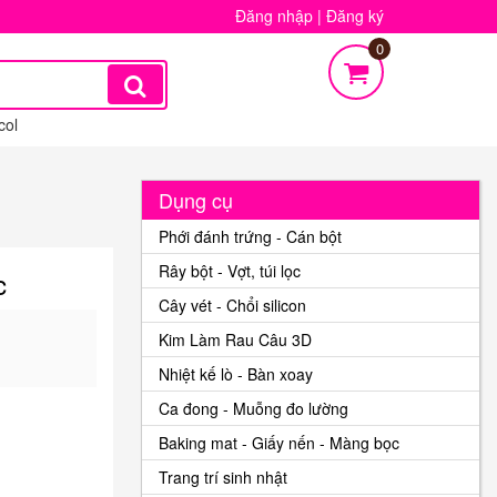
Đăng nhập
|
Đăng ký
0
col
Dụng cụ
Phới đánh trứng - Cán bột
Rây bột - Vợt, túi lọc
c
Cây vét - Chổi silicon
Kim Làm Rau Câu 3D
Nhiệt kế lò - Bàn xoay
Ca đong - Muỗng đo lường
Baking mat - Giấy nến - Màng bọc
Trang trí sinh nhật