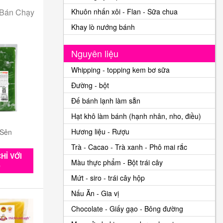
 Bán Chạy
Khuôn nhấn xôi - Flan - Sữa chua
Khay lò nướng bánh
Nguyên liệu
Whipping - topping kem bơ sữa
Đường - bột
Đế bánh lạnh làm sẵn
Hạt khô làm bánh (hạnh nhân, nho, điều)
Hương liệu - Rượu
 Sên
Trà - Cacao - Trà xanh - Phô mai rắc
HỈ VỚI
Màu thực phẩm - Bột trái cây
0
Mứt - siro - trái cây hộp
Nấu Ăn - Gia vị
Chocolate - Giấy gạo - Bông đường