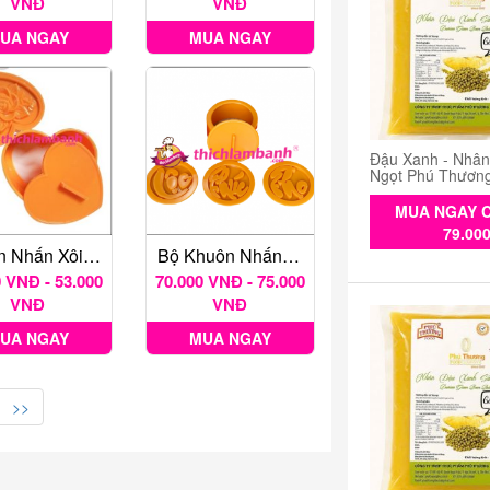
VNĐ
VNĐ
UA NGAY
MUA NGAY
Đậu Xanh - Nhâ
Ngọt Phú Thươn
MUA NGAY C
79.00
Khuôn Nhấn Xôi Tim
Bộ Khuôn Nhấn Xôi Tròn 3 Mặt Phúc Lộc Thọ 10 Cm PL02
 VNĐ - 53.000
70.000 VNĐ - 75.000
VNĐ
VNĐ
UA NGAY
MUA NGAY
>>