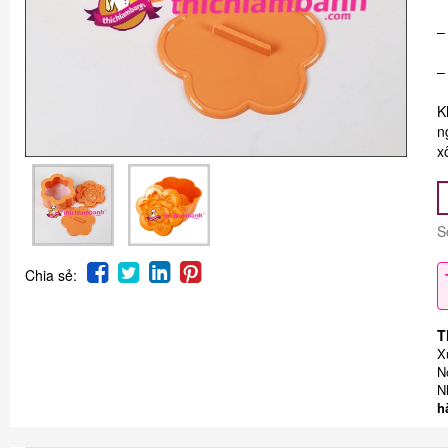
–
–
K
n
x
S
Chia sẻ:
T
X
N
N
h