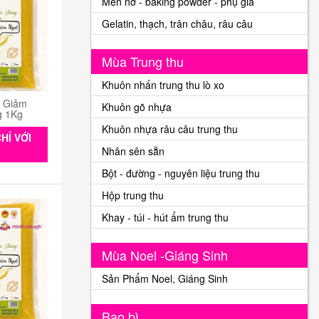
Men nở - baking powder - phụ gia
Gelatin, thạch, trân châu, râu câu
Mùa Trung thu
Khuôn nhấn trung thu lò xo
n Giảm
Khuôn gõ nhựa
g 1Kg
Khuôn nhựa râu câu trung thu
HỈ VỚI
Nhân sên sẵn
0
Bột - đường - nguyên liệu trung thu
Hộp trung thu
Khay - túi - hút ẩm trung thu
Mùa Noel -Giáng Sinh
Sản Phẩm Noel, Giáng Sinh
Bao bì