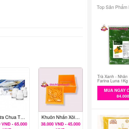
Top Sản Phẩm
Trà Xanh - Nhân
Farina Luna 1Kg
MUA NGAY C
84.00
Hũ Sữa Chua Thủy Tinh Lốc 12 Hũ
Khuôn Nhấn Xôi Vuông
 VNĐ - 65.000
38.000 VNĐ - 45.000