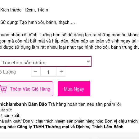
 Kích thước: 12cm, 14cm
 Sử dụng: Tạo hình xôi, bánh, thạch,…
huôn nhận xôi Vĩnh Tường bạn sẽ dễ dàng tạo ra những món ăn không
gon mà còn rất bắt mắt và hấp dẫn, đảm bảo an toàn vệ sinh ngay tại
ôi được sử dụng làm rất nhiều loại như: tạo hình cho xôi, bánh trung thu
ố Lượng
Thêm Vào Giỏ Hàng
Mua Ngay
hichlambanh Đảm Bảo
Trả hàng hoàn tiền nếu sản phẩm lỗi
uất xứ:
ơi sản xuất:
hà sản xuất/ Đơn vị chịu trách nhiệm sản phẩm hàng hóa:
Đơn vị chịu trách
àng hóa: Công ty TNHH Thương mại và Dịch vụ Thích Làm Bánh