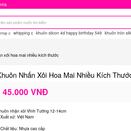
 nhà
тор с
whipping c
khuôn slicon 4d happy birthday 549
khuôn tròn sili
n xôi hoa mai nhiều kích thước
Khuôn Nhấn Xôi Hoa Mai Nhiều Kích Thướ
45.000 VNĐ
huôn nhận xôi Vĩnh Tường 12-14cm
 Xuất xứ: Việt Nam
 Chất liệu: Nhựa cao cấp