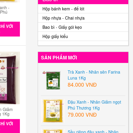
anh -
Hộp bánh kem - đế lót
 Phú
Hộp nhựa - Chai nhựa
HỈ VỚI
Bao bì - Giấy gói kẹo
0
Hộp giấy kiểu
SẢN PHẨM MỚI
Trà Xanh - Nhân sên Farina
Luna 1Kg
84.000 VNĐ
Đậu Xanh - Nhân Giảm ngọt
Phú Thương 1Kg
n Giảm
79.000 VNĐ
g 1Kg
HỈ VỚI
0
Sầu riêng đậu xanh - Nhân