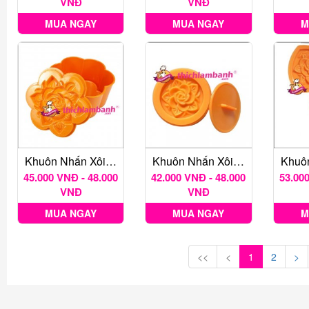
VNĐ
VNĐ
MUA NGAY
MUA NGAY
M
Khuôn Nhấn Xôi Hoa Mai Nhiều Kích Thước
Khuôn Nhấn Xôi Tròn
45.000 VNĐ - 48.000
42.000 VNĐ - 48.000
53.000
VNĐ
VNĐ
MUA NGAY
MUA NGAY
M
<<
<
1
2
>