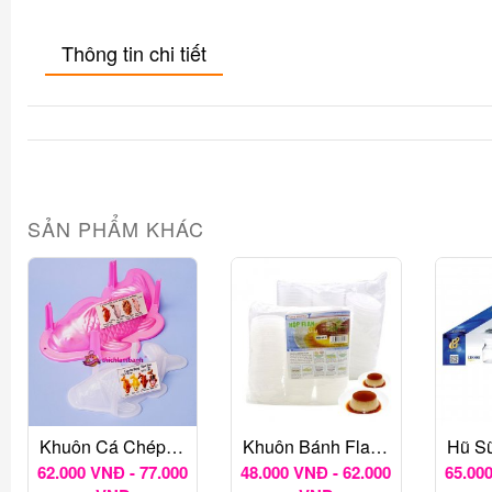
Thông tin chi tiết
SẢN PHẨM KHÁC
Khuôn Cá Chép Nhựa Có Chân Nhiều Kích Thước
Khuôn Bánh Flan Nhựa Vĩnh Trường Kèm Nắp
62.000 VNĐ - 77.000
48.000 VNĐ - 62.000
65.000