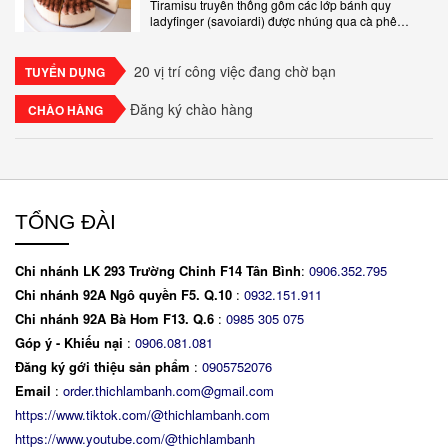
Tiramisu truyền thống gồm các lớp bánh quy
ladyfinger (savoiardi) được nhúng qua cà phê
espresso, xen kẽ với lớp kem béo mềm làm từ phô
mai mascarpone, trứng và..
20 vị trí công việc đang chờ bạn
TUYỂN DỤNG
Đăng ký chào hàng
CHÀO HÀNG
TỔNG ĐÀI
Chi nhánh LK 293 Trường Chinh F14 Tân Bình
:
0906.352.795
Chi nhánh 92A Ngô quyền F5. Q.10
:
0932.151.911
Chi nhánh 92A Bà Hom F13. Q.6
:
0
985 305 075
Góp ý - Khiếu nại
:
0906.081.081
Đăng ký gới thiệu sản phẩm
:
0905752076
Email
:
order.thichlambanh.com@gmail.com
https://www.tiktok.com/@thichlambanh.com
https://www.youtube.com/@thichlambanh