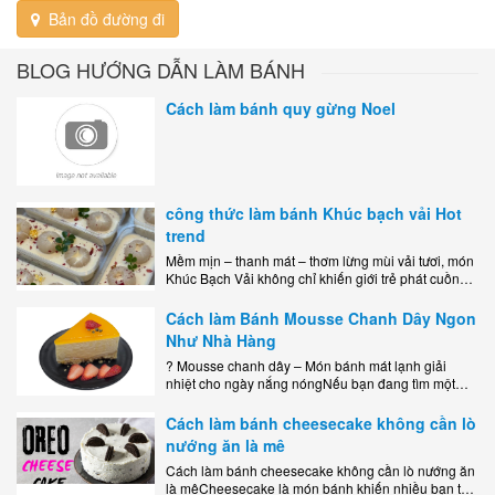
Bản đồ đường đi
BLOG HƯỚNG DẪN LÀM BÁNH
Cách làm bánh quy gừng Noel
công thức làm bánh Khúc bạch vải Hot
trend
Mềm mịn – thanh mát – thơm lừng mùi vải tươi, món
Khúc Bạch Vải không chỉ khiến giới trẻ phát cuồng
mà còn là lựa chọn hoàn hảo cho..
Cách làm Bánh Mousse Chanh Dây Ngon
Như Nhà Hàng
? Mousse chanh dây – Món bánh mát lạnh giải
nhiệt cho ngày nắng nóngNếu bạn đang tìm một
món tráng miệng vừa đẹp mắt, vừa ngon miệng lại
dễ..
Cách làm bánh cheesecake không cần lò
nướng ăn là mê
Cách làm bánh cheesecake không cần lò nướng ăn
là mêCheesecake là món bánh khiến nhiều bạn trẻ