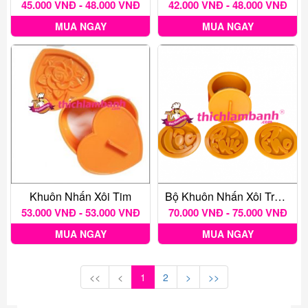
45.000 VNĐ - 48.000 VNĐ
42.000 VNĐ - 48.000 VNĐ
MUA NGAY
MUA NGAY
Khuôn Nhấn Xôi Tim
Bộ Khuôn Nhấn Xôi Tròn 3 Mặt Phúc Lộc Thọ 10 Cm PL02
53.000 VNĐ - 53.000 VNĐ
70.000 VNĐ - 75.000 VNĐ
MUA NGAY
MUA NGAY
<<
<
1
2
>
>>