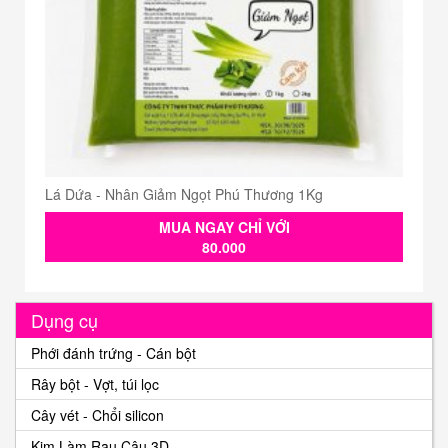
Lá Dứa - Nhân Giảm Ngọt Phú Thương 1Kg
MUA NGAY CHỈ VỚI
80.000
Dụng cụ
Phới đánh trứng - Cán bột
Rây bột - Vợt, túi lọc
Cây vét - Chổi silicon
Kim Làm Rau Câu 3D