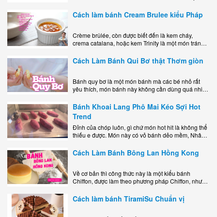
mê mẩn nhờ hương vị béo ngậy, ngọt ngào của lớp
kem..
Cách làm bánh Cream Brulee kiểu Pháp
Crème brûlée, còn được biết đến là kem cháy,
crema catalana, hoặc kem Trinity là một món tráng
miệng bao gồm một lớp đế custard béo phủ với một
lớp..
Cách Làm Bánh Qui Bơ thật Thơm giòn
Bánh quy bơ là một món bánh mà các bé nhỏ rất
yêu thích, món bánh này không cần dùng quá nhiều
nguyên liệu hay quá cầu kỳ, cách làm..
Bánh Khoai Lang Phô Mai Kéo Sợi Hot
Trend
Đỉnh của chóp luôn, gì chứ món hot hit là không thể
thiếu e được. Món này có vỏ bánh dẻo mềm, Nhân
phô mai béo ngậy kéo sợimùi Khoai..
Cách Làm Bánh Bông Lan Hồng Kong
Về cơ bản thì công thức này là một kiểu bánh
Chiffon, được làm theo phương pháp Chiffon, nhưng
nướng trong khuôn tròn hoàn toàn ổn. Bánh rất
ngon, làm..
Cách làm bánh TiramiSu Chuẩn vị