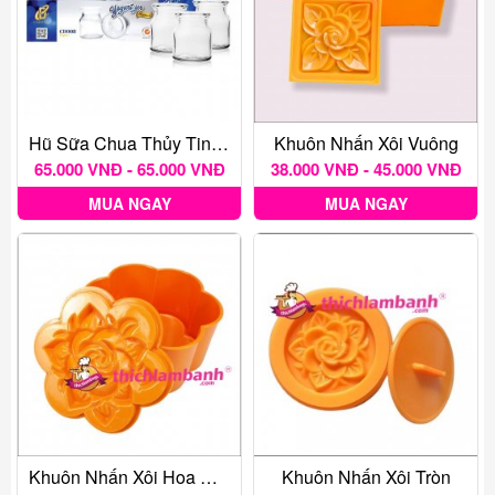
Hũ Sữa Chua Thủy Tinh Lốc 12 Hũ
Khuôn Nhấn Xôi Vuông
65.000 VNĐ - 65.000 VNĐ
38.000 VNĐ - 45.000 VNĐ
MUA NGAY
MUA NGAY
Khuôn Nhấn Xôi Hoa Mai Nhiều Kích Thước
Khuôn Nhấn Xôi Tròn