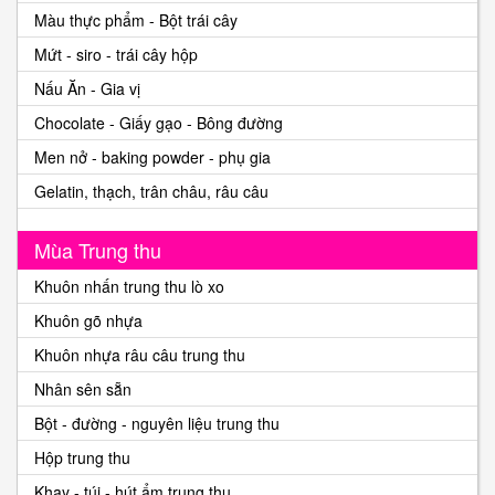
Màu thực phẩm - Bột trái cây
Mứt - siro - trái cây hộp
Nấu Ăn - Gia vị
Chocolate - Giấy gạo - Bông đường
Men nở - baking powder - phụ gia
Gelatin, thạch, trân châu, râu câu
Mùa Trung thu
Khuôn nhấn trung thu lò xo
Khuôn gõ nhựa
Khuôn nhựa râu câu trung thu
Nhân sên sẵn
Bột - đường - nguyên liệu trung thu
Hộp trung thu
Khay - túi - hút ẩm trung thu