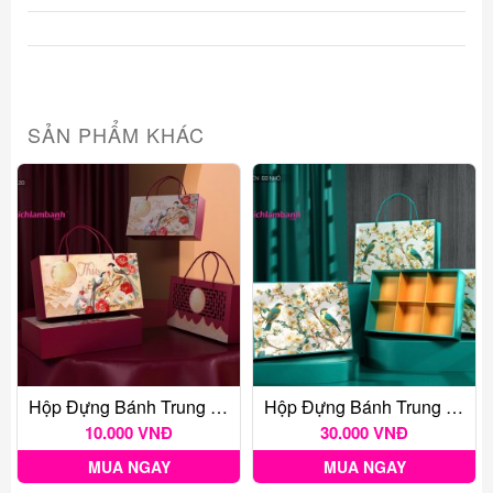
SẢN PHẨM KHÁC
Hộp Đựng Bánh Trung Thu Tước Hoa 2B
Hộp Đựng Bánh Trung Thu THANH QUYÊN 6B Nhỏ
10.000 VNĐ
30.000 VNĐ
MUA NGAY
MUA NGAY