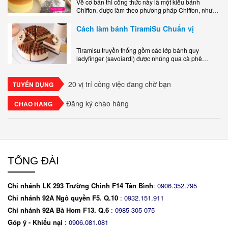
Về cơ bản thì công thức này là một kiểu bánh
Chiffon, được làm theo phương pháp Chiffon, nhưng
nướng trong khuôn tròn hoàn toàn ổn. Bánh rất
ngon, làm..
Cách làm bánh TiramiSu Chuẩn vị
Tiramisu truyền thống gồm các lớp bánh quy
ladyfinger (savoiardi) được nhúng qua cà phê
espresso, xen kẽ với lớp kem béo mềm làm từ phô
mai mascarpone, trứng và..
20 vị trí công việc đang chờ bạn
TUYỂN DỤNG
Đăng ký chào hàng
CHÀO HÀNG
TỔNG ĐÀI
Chi nhánh LK 293 Trường Chinh F14 Tân Bình
:
0906.352.795
Chi nhánh 92A Ngô quyền F5. Q.10
:
0932.151.911
Chi nhánh 92A Bà Hom F13. Q.6
:
0
985 305 075
Góp ý - Khiếu nại
:
0906.081.081