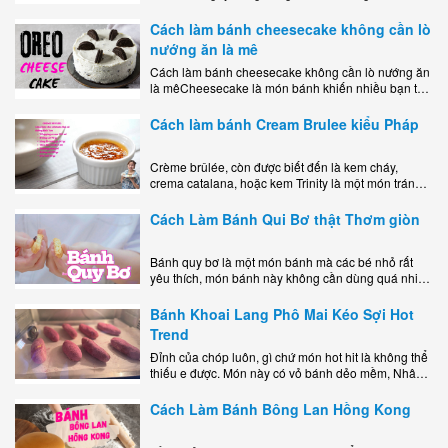
món tráng miệng vừa đẹp mắt, vừa ngon miệng lại
dễ..
Cách làm bánh cheesecake không cần lò
nướng ăn là mê
Cách làm bánh cheesecake không cần lò nướng ăn
là mêCheesecake là món bánh khiến nhiều bạn trẻ
mê mẩn nhờ hương vị béo ngậy, ngọt ngào của lớp
kem..
Cách làm bánh Cream Brulee kiểu Pháp
Crème brûlée, còn được biết đến là kem cháy,
crema catalana, hoặc kem Trinity là một món tráng
miệng bao gồm một lớp đế custard béo phủ với một
lớp..
Cách Làm Bánh Qui Bơ thật Thơm giòn
Bánh quy bơ là một món bánh mà các bé nhỏ rất
yêu thích, món bánh này không cần dùng quá nhiều
nguyên liệu hay quá cầu kỳ, cách làm..
Bánh Khoai Lang Phô Mai Kéo Sợi Hot
Trend
Đỉnh của chóp luôn, gì chứ món hot hit là không thể
thiếu e được. Món này có vỏ bánh dẻo mềm, Nhân
phô mai béo ngậy kéo sợimùi Khoai..
Cách Làm Bánh Bông Lan Hồng Kong