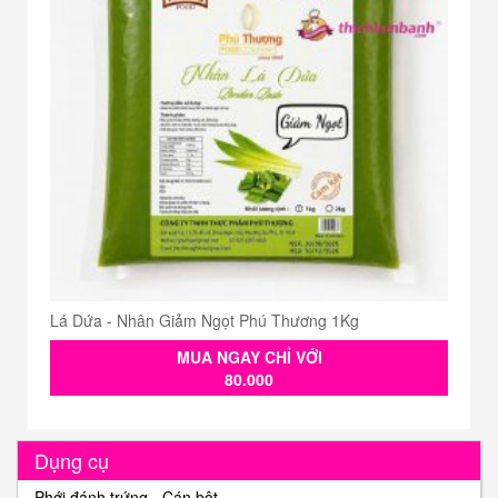
Lá Dứa - Nhân Giảm Ngọt Phú Thương 1Kg
MUA NGAY CHỈ VỚI
80.000
Dụng cụ
Phới đánh trứng - Cán bột