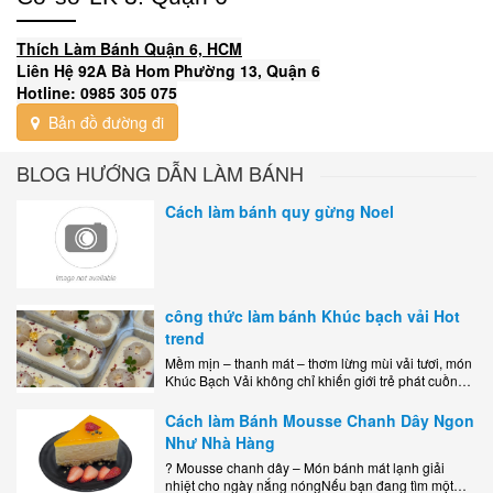
Thích Làm Bánh Quận 6, HCM
Liên Hệ 92A Bà Hom Phường 13, Quận 6
Hotline: 0985 305 075
Bản đồ đường đi
BLOG HƯỚNG DẪN LÀM BÁNH
Cách làm bánh quy gừng Noel
công thức làm bánh Khúc bạch vải Hot
trend
Mềm mịn – thanh mát – thơm lừng mùi vải tươi, món
Khúc Bạch Vải không chỉ khiến giới trẻ phát cuồng
mà còn là lựa chọn hoàn hảo cho..
Cách làm Bánh Mousse Chanh Dây Ngon
Như Nhà Hàng
? Mousse chanh dây – Món bánh mát lạnh giải
nhiệt cho ngày nắng nóngNếu bạn đang tìm một