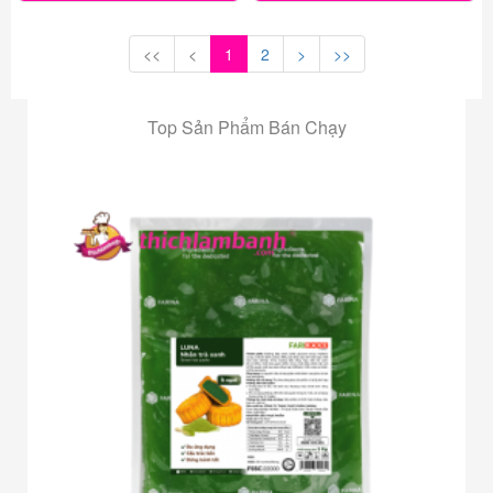
<<
<
1
2
>
>>
Top Sản Phẩm Bán Chạy