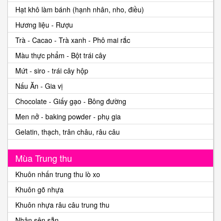
Hạt khô làm bánh (hạnh nhân, nho, điều)
Hương liệu - Rượu
Trà - Cacao - Trà xanh - Phô mai rắc
Màu thực phẩm - Bột trái cây
Mứt - siro - trái cây hộp
Nấu Ăn - Gia vị
Chocolate - Giấy gạo - Bông đường
Men nở - baking powder - phụ gia
Gelatin, thạch, trân châu, râu câu
Mùa Trung thu
Khuôn nhấn trung thu lò xo
Khuôn gõ nhựa
Khuôn nhựa râu câu trung thu
Nhân sên sẵn