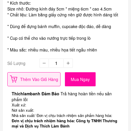
* Kích thước:
Size nhỏ: Đường kính đáy 5cm * miệng 6cm * cao 4.5cm
* Chất liệu: Làm bằng giấy cứng nên giữ được hình dáng tốt
* Dùng để đựng bánh muffin, cupcake độc đáo, dễ dàng
* Cup có thể cho vào nướng trực tiếp trong lò
* Màu sắc: nhiều màu, nhiều họa tiết ngẫu nhiên
Số Lượng
Thêm Vào Giỏ Hàng
Mua Ngay
Thichlambanh Đảm Bảo
Trả hàng hoàn tiền nếu sản
phẩm lỗi
Xuất xứ:
Nơi sản xuất:
Nhà sản xuất/ Đơn vị chịu trách nhiệm sản phẩm hàng hóa:
Đơn vị chịu trách nhiệm hàng hóa: Công ty TNHH Thương
mại và Dịch vụ Thích Làm Bánh