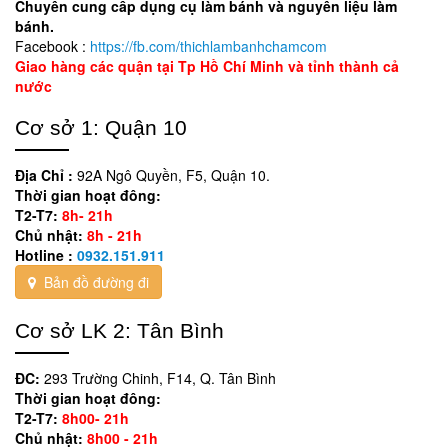
Chuyên cung cấp dụng cụ làm bánh và nguyên liệu làm
bánh.
Facebook :
https://fb.com/thichlambanhchamcom
Giao hàng các quận tại Tp Hồ Chí Minh và tỉnh thành cả
nước
Cơ sở 1: Quận 10
Địa Chỉ :
92A Ngô Quyền, F5, Quận 10.
Thời gian hoạt đông:
T2-T7:
8h- 21h
Chủ nhật:
8h - 21h
Hotline :
0932.151.911
Bản đồ đường đi
Cơ sở LK 2: Tân Bình
ĐC:
293 Trường Chinh, F14, Q. Tân Bình
Thời gian hoạt đông:
T2-T7:
8h00- 21h
Chủ nhật:
8h00 - 21h