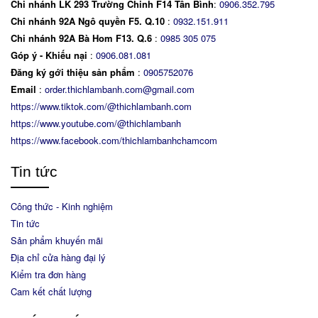
Chi nhánh LK 293 Trường Chinh F14 Tân Bình
:
0906.352.795
Chi nhánh 92A Ngô quyền F5. Q.10
:
0932.151.911
Chi nhánh 92A Bà Hom F13. Q.6
:
0
985 305 075
Góp ý - Khiếu nại
:
0906.081.081
Đăng ký gới thiệu sản phẩm
:
0905752076
Email
:
order.thichlambanh.com@gmail.com
https://www.tiktok.com/@thichlambanh.com
https://www.youtube.com/@thichlambanh
https://www.facebook.com/thichlambanhchamcom
Tin tức
Công thức - Kinh nghiệm
Tin tức
Sản phẩm khuyến mãi
Địa chỉ cửa hàng đại lý
Kiểm tra đơn hàng
Cam kết chất lượng