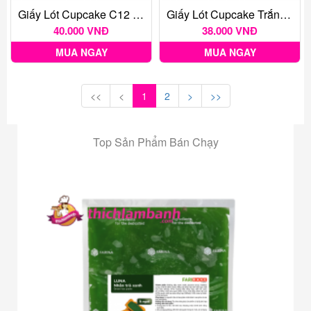
Giấy Lót Cupcake C12 ĐẠI 350 - Giấy Lót Bánh Bánh Bao
Giấy Lót Cupcake Trắng Trơn C10 - Cây 350 Tờ
40.000 VNĐ
38.000 VNĐ
MUA NGAY
MUA NGAY
<<
<
1
2
>
>>
Top Sản Phẩm Bán Chạy