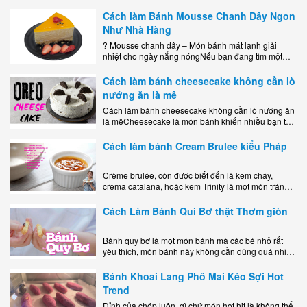
mà còn là lựa chọn hoàn hảo cho..
Cách làm Bánh Mousse Chanh Dây Ngon
Như Nhà Hàng
? Mousse chanh dây – Món bánh mát lạnh giải
nhiệt cho ngày nắng nóngNếu bạn đang tìm một
món tráng miệng vừa đẹp mắt, vừa ngon miệng lại
dễ..
Cách làm bánh cheesecake không cần lò
nướng ăn là mê
Cách làm bánh cheesecake không cần lò nướng ăn
là mêCheesecake là món bánh khiến nhiều bạn trẻ
mê mẩn nhờ hương vị béo ngậy, ngọt ngào của lớp
kem..
Cách làm bánh Cream Brulee kiểu Pháp
Crème brûlée, còn được biết đến là kem cháy,
crema catalana, hoặc kem Trinity là một món tráng
miệng bao gồm một lớp đế custard béo phủ với một
lớp..
Cách Làm Bánh Qui Bơ thật Thơm giòn
Bánh quy bơ là một món bánh mà các bé nhỏ rất
yêu thích, món bánh này không cần dùng quá nhiều
nguyên liệu hay quá cầu kỳ, cách làm..
Bánh Khoai Lang Phô Mai Kéo Sợi Hot
Trend
Đỉnh của chóp luôn, gì chứ món hot hit là không thể