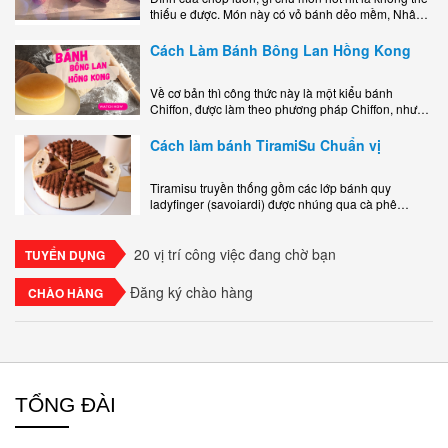
thiếu e được. Món này có vỏ bánh dẻo mềm, Nhân
phô mai béo ngậy kéo sợimùi Khoai..
Cách Làm Bánh Bông Lan Hồng Kong
Về cơ bản thì công thức này là một kiểu bánh
Chiffon, được làm theo phương pháp Chiffon, nhưng
nướng trong khuôn tròn hoàn toàn ổn. Bánh rất
ngon, làm..
Cách làm bánh TiramiSu Chuẩn vị
Tiramisu truyền thống gồm các lớp bánh quy
ladyfinger (savoiardi) được nhúng qua cà phê
espresso, xen kẽ với lớp kem béo mềm làm từ phô
mai mascarpone, trứng và..
20 vị trí công việc đang chờ bạn
TUYỂN DỤNG
Đăng ký chào hàng
CHÀO HÀNG
TỔNG ĐÀI