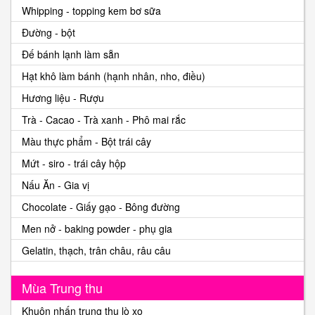
Whipping - topping kem bơ sữa
Đường - bột
Đế bánh lạnh làm sẵn
Hạt khô làm bánh (hạnh nhân, nho, điều)
Hương liệu - Rượu
Trà - Cacao - Trà xanh - Phô mai rắc
Màu thực phẩm - Bột trái cây
Mứt - siro - trái cây hộp
Nấu Ăn - Gia vị
Chocolate - Giấy gạo - Bông đường
Men nở - baking powder - phụ gia
Gelatin, thạch, trân châu, râu câu
Mùa Trung thu
Khuôn nhấn trung thu lò xo