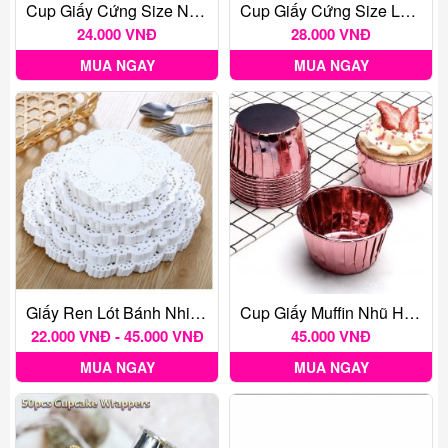
Cup Giấy Cứng Size Nhỏ 50 Cái
Cup Giấy Cứng Size Lớn 50 Cái
24.000 VNĐ
28.000 VNĐ
MUA NGAY
MUA NGAY
Giấy Ren Lót Bánh Nhiều Kích Thước - 140 Tờ
Cup Giấy Muffin Nhũ Hồng Tím (50c)
22.000 VNĐ - 45.000 VNĐ
45.000 VNĐ
MUA NGAY
MUA NGAY