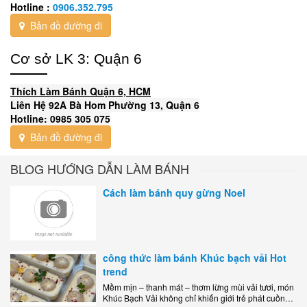
Hotline :
0906.352.795
Bản đồ đường đi
Cơ sở LK 3: Quận 6
Thích Làm Bánh Quận 6, HCM
Liên Hệ 92A Bà Hom Phường 13, Quận 6
Hotline: 0985 305 075
Bản đồ đường đi
BLOG HƯỚNG DẪN LÀM BÁNH
Cách làm bánh quy gừng Noel
công thức làm bánh Khúc bạch vải Hot
trend
Mềm mịn – thanh mát – thơm lừng mùi vải tươi, món
Khúc Bạch Vải không chỉ khiến giới trẻ phát cuồng