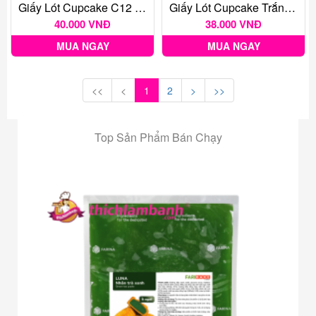
Giấy Lót Cupcake C12 ĐẠI 350 - Giấy Lót Bánh Bánh Bao
Giấy Lót Cupcake Trắng Trơn C10 - Cây 350 Tờ
40.000 VNĐ
38.000 VNĐ
MUA NGAY
MUA NGAY
<<
<
1
2
>
>>
Top Sản Phẩm Bán Chạy