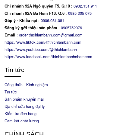
Chi nhánh 92A Ngô quyền F5. Q.10
:
0932.151.911
Chi nhánh 92A Bà Hom F13. Q.6
:
0
985 305 075
Góp ý - Khiếu nại
:
0906.081.081
Đăng ký gới thiệu sản phẩm
:
0905752076
Email
:
order.thichlambanh.com@gmail.com
https://www.tiktok.com/@thichlambanh.com
https://www.youtube.com/@thichlambanh
https://www.facebook.com/thichlambanhchamcom
Tin tức
Công thức - Kinh nghiệm
Tin tức
Sản phẩm khuyến mãi
Địa chỉ cửa hàng đại lý
Kiểm tra đơn hàng
Cam kết chất lượng
CHÍNH SÁCH