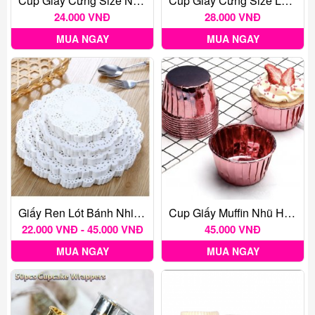
Cup Giấy Cứng Size Nhỏ 50 Cái
Cup Giấy Cứng Size Lớn 50 Cái
24.000 VNĐ
28.000 VNĐ
MUA NGAY
MUA NGAY
Giấy Ren Lót Bánh Nhiều Kích Thước - 140 Tờ
Cup Giấy Muffin Nhũ Hồng Tím (50c)
22.000 VNĐ - 45.000 VNĐ
45.000 VNĐ
MUA NGAY
MUA NGAY