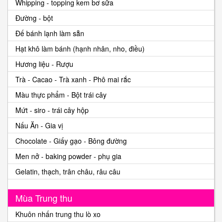
Whipping - topping kem bơ sữa
Đường - bột
Đế bánh lạnh làm sẵn
Hạt khô làm bánh (hạnh nhân, nho, điều)
Hương liệu - Rượu
Trà - Cacao - Trà xanh - Phô mai rắc
Màu thực phẩm - Bột trái cây
Mứt - siro - trái cây hộp
Nấu Ăn - Gia vị
Chocolate - Giấy gạo - Bông đường
Men nở - baking powder - phụ gia
Gelatin, thạch, trân châu, râu câu
Mùa Trung thu
Khuôn nhấn trung thu lò xo