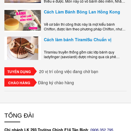
thiếu e được. Món này có vỏ bánh dẻo mềm, Nhân
phô mai béo ngậy kéo sợimùi Khoai..
Cách Làm Bánh Bông Lan Hồng Kong
Về cơ bản thì công thức này là một kiểu bánh
Chiffon, được làm theo phương pháp Chiffon, nhưng
nướng trong khuôn tròn hoàn toàn ổn. Bánh rất
ngon, làm..
Cách làm bánh TiramiSu Chuẩn vị
Tiramisu truyền thống gồm các lớp bánh quy
ladyfinger (savoiardi) được nhúng qua cà phê
espresso, xen kẽ với lớp kem béo mềm làm từ phô
mai mascarpone, trứng và..
20 vị trí công việc đang chờ bạn
TUYỂN DỤNG
Đăng ký chào hàng
CHÀO HÀNG
TỔNG ĐÀI
Chi nhánh LK 293 Trường Chinh F14 Tân Bình
:
0906.352.795