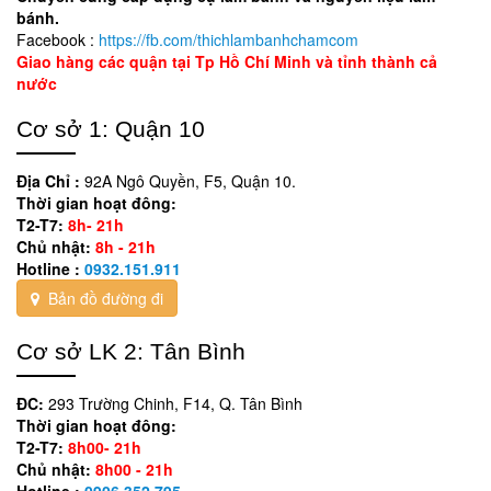
bánh.
Facebook :
https://fb.com/thichlambanhchamcom
Giao hàng các quận tại Tp Hồ Chí Minh và tỉnh thành cả
nước
Cơ sở 1: Quận 10
Địa Chỉ :
92A Ngô Quyền, F5, Quận 10.
Thời gian hoạt đông:
T2-T7:
8h- 21h
Chủ nhật:
8h - 21h
Hotline :
0932.151.911
Bản đồ đường đi
Cơ sở LK 2: Tân Bình
ĐC:
293 Trường Chinh, F14, Q. Tân Bình
Thời gian hoạt đông:
T2-T7:
8h00- 21h
Chủ nhật:
8h00 - 21h
Hotline :
0906.352.795