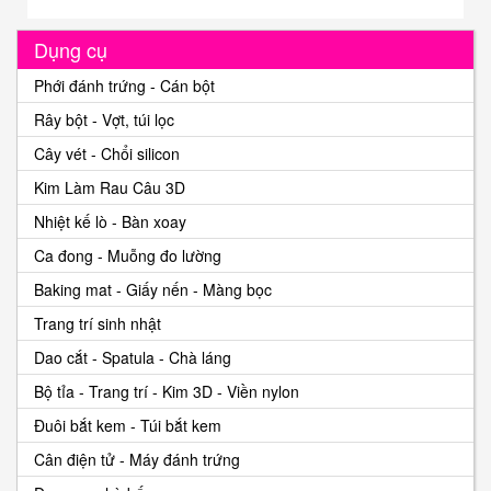
Dụng cụ
Phới đánh trứng - Cán bột
Rây bột - Vợt, túi lọc
Cây vét - Chổi silicon
Kim Làm Rau Câu 3D
Nhiệt kế lò - Bàn xoay
Ca đong - Muỗng đo lường
Baking mat - Giấy nến - Màng bọc
Trang trí sinh nhật
Dao cắt - Spatula - Chà láng
Bộ tỉa - Trang trí - Kim 3D - Viền nylon
Đuôi bắt kem - Túi bắt kem
Cân điện tử - Máy đánh trứng