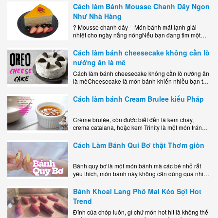
Cách làm Bánh Mousse Chanh Dây Ngon
Như Nhà Hàng
? Mousse chanh dây – Món bánh mát lạnh giải
nhiệt cho ngày nắng nóngNếu bạn đang tìm một
món tráng miệng vừa đẹp mắt, vừa ngon miệng lại
dễ..
Cách làm bánh cheesecake không cần lò
nướng ăn là mê
Cách làm bánh cheesecake không cần lò nướng ăn
là mêCheesecake là món bánh khiến nhiều bạn trẻ
mê mẩn nhờ hương vị béo ngậy, ngọt ngào của lớp
kem..
Cách làm bánh Cream Brulee kiểu Pháp
Crème brûlée, còn được biết đến là kem cháy,
crema catalana, hoặc kem Trinity là một món tráng
miệng bao gồm một lớp đế custard béo phủ với một
lớp..
Cách Làm Bánh Qui Bơ thật Thơm giòn
Bánh quy bơ là một món bánh mà các bé nhỏ rất
yêu thích, món bánh này không cần dùng quá nhiều
nguyên liệu hay quá cầu kỳ, cách làm..
Bánh Khoai Lang Phô Mai Kéo Sợi Hot
Trend
Đỉnh của chóp luôn, gì chứ món hot hit là không thể