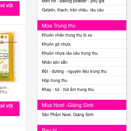
Men nở - baking powder - phụ gia
HỈ VỚI
Gelatin, thạch, trân châu, râu câu
0
Mùa Trung thu
Khuôn nhấn trung thu lò xo
Khuôn gõ nhựa
Khuôn nhựa râu câu trung thu
Nhân sên sẵn
Bột - đường - nguyên liệu trung thu
Hộp trung thu
anh -
Khay - túi - hút ẩm trung thu
 Phú
Mùa Noel -Giáng Sinh
HỈ VỚI
0
Sản Phẩm Noel, Giáng Sinh
Bao bì