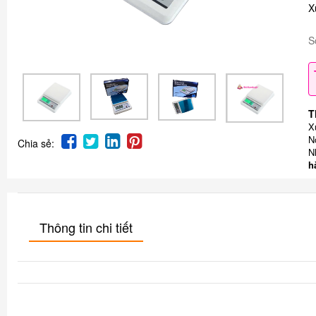
X
S
T
X
N
Chia sẻ:
N
h
Thông tin chi tiết