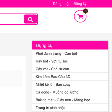
Đăng nhập
|
Đăng ký
0
Dụng cụ
Phới đánh trứng - Cán bột
Rây bột - Vợt, túi lọc
Cây vét - Chổi silicon
Kim Làm Rau Câu 3D
Nhiệt kế lò - Bàn xoay
Ca đong - Muỗng đo lường
Baking mat - Giấy nến - Màng bọc
Trang trí sinh nhật