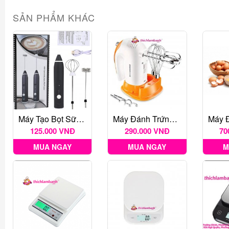
SẢN PHẨM KHÁC
Máy Tạo Bọt Sữa Sạc Usb 2 Loại Đầu Khuấy Cafe Và Đánh Trứng
Máy Đánh Trứng Cầm Tay Netmego N38D 300W
125.000 VNĐ
290.000 VNĐ
70
MUA NGAY
MUA NGAY
M