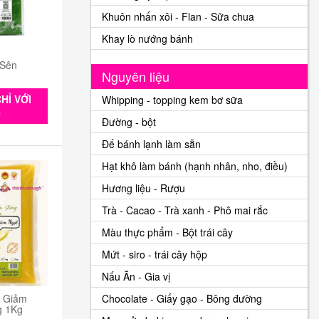
Khuôn nhấn xôi - Flan - Sữa chua
Khay lò nướng bánh
 Sên
Nguyên liệu
HỈ VỚI
Whipping - topping kem bơ sữa
0
Đường - bột
Đế bánh lạnh làm sẵn
Hạt khô làm bánh (hạnh nhân, nho, điều)
Hương liệu - Rượu
Trà - Cacao - Trà xanh - Phô mai rắc
Màu thực phẩm - Bột trái cây
Mứt - siro - trái cây hộp
Nấu Ăn - Gia vị
n Giảm
Chocolate - Giấy gạo - Bông đường
g 1Kg