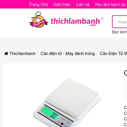
Cân
Trang Chủ
Giới thiệu
Liên hệ
Học làm bánh tại
Điện
Tử
Ban kin
WH
B20
Thichlambanh
Cân điện tử - Máy đánh trứng
Cân Điện Tử 
10kg
C
C
C
C