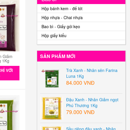
Hộp bánh kem - đế lót
Hộp nhựa - Chai nhựa
Bao bì - Giấy gói kẹo
Hộp giấy kiểu
SẢN PHẨM MỚI
n Giảm
g 1Kg
HỈ VỚI
Trà Xanh - Nhân sên Farina
0
Luna 1Kg
84.000 VNĐ
Đậu Xanh - Nhân Giảm ngọt
Phú Thương 1Kg
79.000 VNĐ
Sầu riêng đậu xanh - Nhân