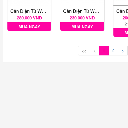
Cân Điện Tử WH B20 10kg
Cân Điện Tử WH B31 3kg Tối Thiếu 0.1g
280.000 VNĐ
230.000 VNĐ
20
2
MUA NGAY
MUA NGAY
M
<<
<
1
2
>