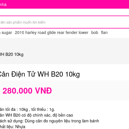
 nhà
h sugar
2010 harley road glide rear fender lower
bob
flan
WH B20 10kg
Cân Điện Tử WH B20 10kg
280.000 VNĐ
ân tối đa : 10kg , tối thiếu : 1g.
ân WH B20 có độ chính xác, độ bền cao
ách sử dụng: Dùng cân đo nguyên liệu trong làm bánh
hất liệu: Nhựa