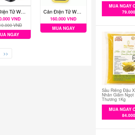
MUA NGAY C
Cân Điện Tử WH - B29 Max 7kg
Cân Điện Tử WH B21
79.00
0.000 VNĐ
160.000 VNĐ
10.000 VNĐ
MUA NGAY
UA NGAY
>>
Sầu Riêng Đậu X
Nhân Giảm Ngọt
Thương 1Kg
MUA NGAY C
84.00