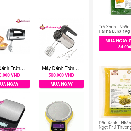
Trà Xanh - Nhân
Farina Luna 1Kg
MUA NGAY C
84.00
Máy Đánh Trứng Cầm Tay Bluestone
Máy Đánh Trứng Cầm Tay Unitech HU-3110
0.000 VNĐ
500.000 VNĐ
UA NGAY
MUA NGAY
Đậu Xanh - Nhâ
Ngọt Phú Thươn