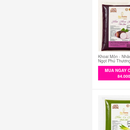
Khoai Môn - Nhâ
Ngọt Phú Thươn
MUA NGAY C
84.00