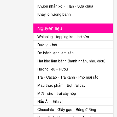
Khuôn nhấn xôi - Flan - Sữa chua
Khay lò nướng bánh
Nguyên liệu
Whipping - topping kem bơ sữa
Đường - bột
Đế bánh lạnh làm sẵn
Hạt khô làm bánh (hạnh nhân, nho, điều)
Hương liệu - Rượu
Trà - Cacao - Trà xanh - Phô mai rắc
Màu thực phẩm - Bột trái cây
Mứt - siro - trái cây hộp
Nấu Ăn - Gia vị
Chocolate - Giấy gạo - Bông đường