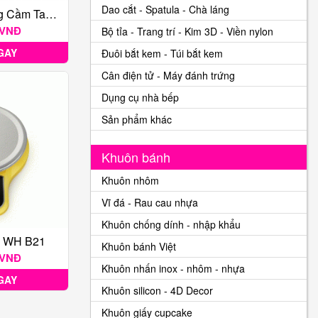
Dao cắt - Spatula - Chà láng
Máy Đánh Trứng Cầm Tay Unitech HU-3110
 VNĐ
Bộ tỉa - Trang trí - Kim 3D - Viền nylon
GAY
Đuôi bắt kem - Túi bắt kem
Cân điện tử - Máy đánh trứng
Dụng cụ nhà bếp
Sản phẩm khác
Khuôn bánh
Khuôn nhôm
Vĩ đá - Rau cau nhựa
Khuôn chống dính - nhập khẩu
ử WH B21
Khuôn bánh Việt
 VNĐ
Khuôn nhấn inox - nhôm - nhựa
GAY
Khuôn silicon - 4D Decor
Khuôn giấy cupcake