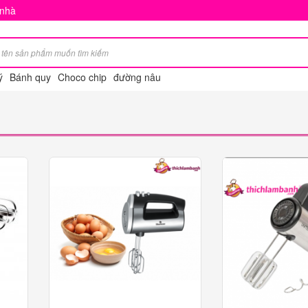
 nhà
ý
Bánh quy
Choco chip
đường nâu