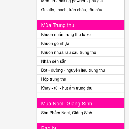
Men nở - baking powder - phụ gia
Gelatin, thạch, trân châu, râu câu
Mùa Trung thu
Khuôn nhấn trung thu lò xo
Khuôn gõ nhựa
Khuôn nhựa râu câu trung thu
Nhân sên sẵn
Bột - đường - nguyên liệu trung thu
Hộp trung thu
Khay - túi - hút ẩm trung thu
Mùa Noel -Giáng Sinh
Sản Phẩm Noel, Giáng Sinh
Bao bì