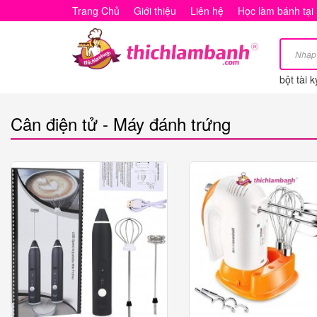
Cân
Trang Chủ
Giới thiệu
Liên hệ
Học làm bánh tại
điện
tử
bột tài k
-
Máy
Cân điện tử - Máy đánh trứng
đánh
trứng