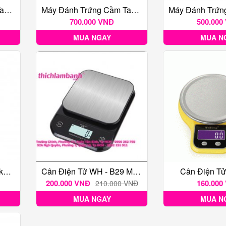
Máy Đánh Trứng Cầm Tay Netmego N38D 300W
Máy Đánh Trứng Cầm Tay Bluestone
700.000 VNĐ
500.000
MUA NGAY
MUA N
Cân Điện Tử WH B31 3kg Tối Thiếu 0.1g
Cân Điện Tử WH - B29 Max 7kg
Cân Điện T
200.000 VNĐ
160.000
210.000 VNĐ
MUA NGAY
MUA N