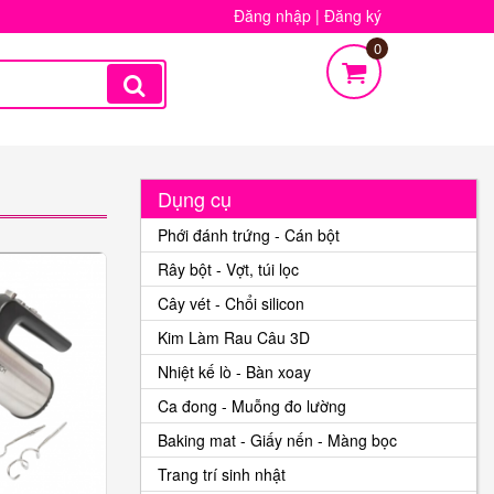
Đăng nhập
|
Đăng ký
0
Dụng cụ
Phới đánh trứng - Cán bột
Rây bột - Vợt, túi lọc
Cây vét - Chổi silicon
Kim Làm Rau Câu 3D
Nhiệt kế lò - Bàn xoay
Ca đong - Muỗng đo lường
Baking mat - Giấy nến - Màng bọc
Trang trí sinh nhật