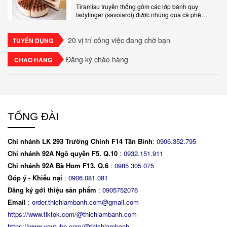
Tiramisu truyền thống gồm các lớp bánh quy
ladyfinger (savoiardi) được nhúng qua cà phê
espresso, xen kẽ với lớp kem béo mềm làm từ phô
mai mascarpone, trứng và..
20 vị trí công việc đang chờ bạn
TUYỂN DỤNG
Đăng ký chào hàng
CHÀO HÀNG
TỔNG ĐÀI
Chi nhánh LK 293 Trường Chinh F14 Tân Bình
:
0906.352.795
Chi nhánh 92A Ngô quyền F5. Q.10
:
0932.151.911
Chi nhánh 92A Bà Hom F13. Q.6
:
0
985 305 075
Góp ý - Khiếu nại
:
0906.081.081
Đăng ký gới thiệu sản phẩm
:
0905752076
Email
:
order.thichlambanh.com@gmail.com
https://www.tiktok.com/@thichlambanh.com
https://www.youtube.com/@thichlambanh