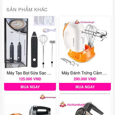
SẢN PHẨM KHÁC
Máy Tạo Bọt Sữa Sạc Usb 2 Loại Đầu Khuấy Cafe Và Đánh Trứng
Máy Đánh Trứng Cầm Tay Netmego N38D 300W
125.000 VNĐ
290.000 VNĐ
MUA NGAY
MUA NGAY