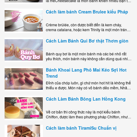
là mêCheesecake là món bánh khiến nhiều bạn trẻ
mê mẩn nhờ hương vị béo ngậy, ngọt ngào của lớp
kem..
Cách làm bánh Cream Brulee kiểu Pháp
Crème brûlée, còn được biết đến là kem cháy,
crema catalana, hoặc kem Trinity là một món tráng
miệng bao gồm một lớp đế custard béo phủ với một
lớp..
Cách Làm Bánh Qui Bơ thật Thơm giòn
Bánh quy bơ là một món bánh mà các bé nhỏ rất
yêu thích, món bánh này không cần dùng quá nhiều
nguyên liệu hay quá cầu kỳ, cách làm..
Bánh Khoai Lang Phô Mai Kéo Sợi Hot
Trend
Đỉnh của chóp luôn, gì chứ món hot hit là không thể
thiếu e được. Món này có vỏ bánh dẻo mềm, Nhân
phô mai béo ngậy kéo sợimùi Khoai..
Cách Làm Bánh Bông Lan Hồng Kong
Về cơ bản thì công thức này là một kiểu bánh
Chiffon, được làm theo phương pháp Chiffon, nhưng
nướng trong khuôn tròn hoàn toàn ổn. Bánh rất
ngon, làm..
Cách làm bánh TiramiSu Chuẩn vị