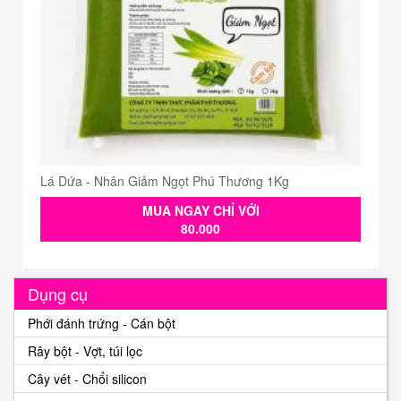
Lá Dứa - Nhân Giảm Ngọt Phú Thương 1Kg
MUA NGAY CHỈ VỚI
80.000
Dụng cụ
Phới đánh trứng - Cán bột
Rây bột - Vợt, túi lọc
Cây vét - Chổi silicon