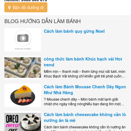
Bản đồ đường đi
BLOG HƯỚNG DẪN LÀM BÁNH
Cách làm bánh quy gừng Noel
công thức làm bánh Khúc bạch vải Hot
trend
Mềm mịn – thanh mát – thơm lừng mùi vải tươi, món
Khúc Bạch Vải không chỉ khiến giới trẻ phát cuồng
mà còn là lựa chọn hoàn hảo cho..
Cách làm Bánh Mousse Chanh Dây Ngon
Như Nhà Hàng
? Mousse chanh dây – Món bánh mát lạnh giải
nhiệt cho ngày nắng nóngNếu bạn đang tìm một
món tráng miệng vừa đẹp mắt, vừa ngon miệng lại
dễ..
Cách làm bánh cheesecake không cần lò
nướng ăn là mê
Cách làm bánh cheesecake không cần lò nướng ăn