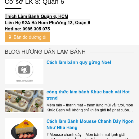
Cơ sở LK 3: Quận 6
Thích Làm Bánh Quận 6, HCM
Liên Hệ 92A Bà Hom Phường 13, Quận 6
Hotline: 0985 305 075
Bản đồ đường đi
BLOG HƯỚNG DẪN LÀM BÁNH
Cách làm bánh quy gừng Noel
công thức làm bánh Khúc bạch vải Hot
trend
Mềm mịn – thanh mát – thơm lừng mùi vải tươi, món
Khúc Bạch Vải không chỉ khiến giới trẻ phát cuồng
mà còn là lựa chọn hoàn hảo cho..
Cách làm Bánh Mousse Chanh Dây Ngon
Như Nhà Hàng
? Mousse chanh dây – Món bánh mát lạnh giải