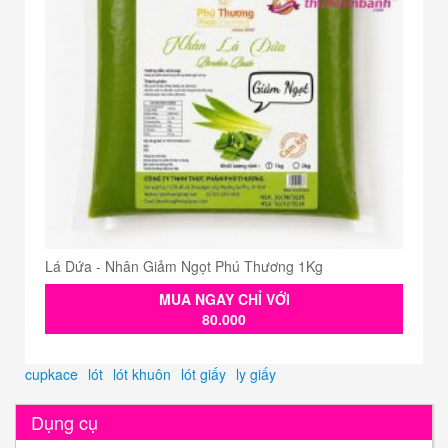
Lá Dứa - Nhân Giảm Ngọt Phú Thương 1Kg
MUA NGAY CHỈ VỚI
80.000
cupkace
lót
lót khuôn
lót giấy
ly giấy
Dụng cụ