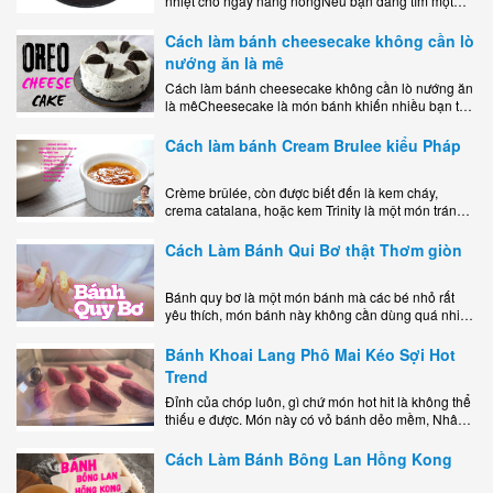
nhiệt cho ngày nắng nóngNếu bạn đang tìm một
món tráng miệng vừa đẹp mắt, vừa ngon miệng lại
dễ..
Cách làm bánh cheesecake không cần lò
nướng ăn là mê
Cách làm bánh cheesecake không cần lò nướng ăn
là mêCheesecake là món bánh khiến nhiều bạn trẻ
mê mẩn nhờ hương vị béo ngậy, ngọt ngào của lớp
kem..
Cách làm bánh Cream Brulee kiểu Pháp
Crème brûlée, còn được biết đến là kem cháy,
crema catalana, hoặc kem Trinity là một món tráng
miệng bao gồm một lớp đế custard béo phủ với một
lớp..
Cách Làm Bánh Qui Bơ thật Thơm giòn
Bánh quy bơ là một món bánh mà các bé nhỏ rất
yêu thích, món bánh này không cần dùng quá nhiều
nguyên liệu hay quá cầu kỳ, cách làm..
Bánh Khoai Lang Phô Mai Kéo Sợi Hot
Trend
Đỉnh của chóp luôn, gì chứ món hot hit là không thể
thiếu e được. Món này có vỏ bánh dẻo mềm, Nhân
phô mai béo ngậy kéo sợimùi Khoai..
Cách Làm Bánh Bông Lan Hồng Kong