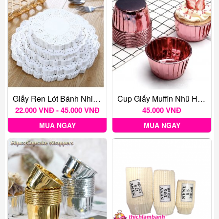
Giấy Ren Lót Bánh Nhiều Kích Thước - 140 Tờ
Cup Giấy Muffin Nhũ Hồng Tím (50c)
22.000 VNĐ - 45.000 VNĐ
45.000 VNĐ
MUA NGAY
MUA NGAY