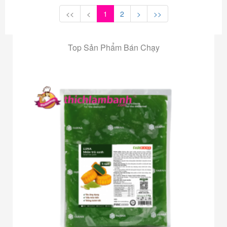
<<
<
1
2
>
>>
Top Sản Phẩm Bán Chạy