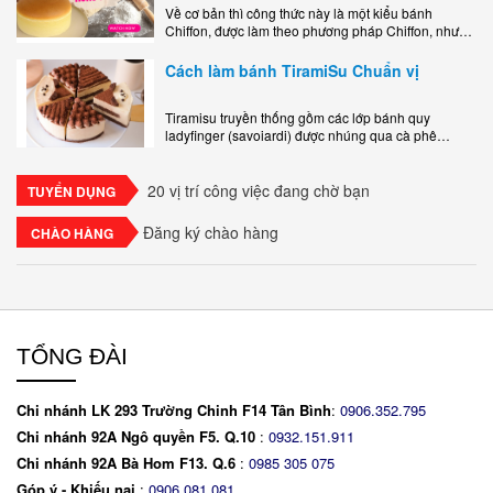
Về cơ bản thì công thức này là một kiểu bánh
Chiffon, được làm theo phương pháp Chiffon, nhưng
nướng trong khuôn tròn hoàn toàn ổn. Bánh rất
ngon, làm..
Cách làm bánh TiramiSu Chuẩn vị
Tiramisu truyền thống gồm các lớp bánh quy
ladyfinger (savoiardi) được nhúng qua cà phê
espresso, xen kẽ với lớp kem béo mềm làm từ phô
mai mascarpone, trứng và..
20 vị trí công việc đang chờ bạn
TUYỂN DỤNG
Đăng ký chào hàng
CHÀO HÀNG
TỔNG ĐÀI
Chi nhánh LK 293 Trường Chinh F14 Tân Bình
:
0906.352.795
Chi nhánh 92A Ngô quyền F5. Q.10
:
0932.151.911
Chi nhánh 92A Bà Hom F13. Q.6
:
0
985 305 075
Góp ý - Khiếu nại
:
0906.081.081