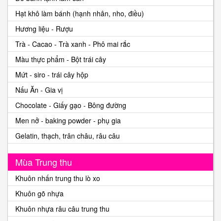
Hạt khô làm bánh (hạnh nhân, nho, điều)
Hương liệu - Rượu
Trà - Cacao - Trà xanh - Phô mai rắc
Màu thực phẩm - Bột trái cây
Mứt - siro - trái cây hộp
Nấu Ăn - Gia vị
Chocolate - Giấy gạo - Bông đường
Men nở - baking powder - phụ gia
Gelatin, thạch, trân châu, râu câu
Mùa Trung thu
Khuôn nhấn trung thu lò xo
Khuôn gõ nhựa
Khuôn nhựa râu câu trung thu