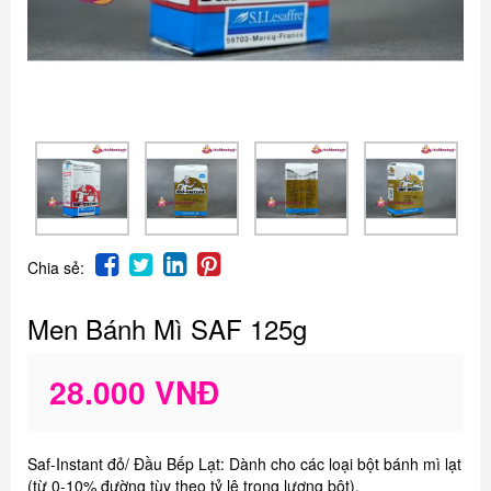
Chia sẻ:
Men Bánh Mì SAF 125g
28.000 VNĐ
Saf-Instant đỏ/ Đầu Bếp Lạt: Dành cho các loại bột bánh mì lạt
(từ 0-10% đường tùy theo tỷ lệ trọng lượng bột).