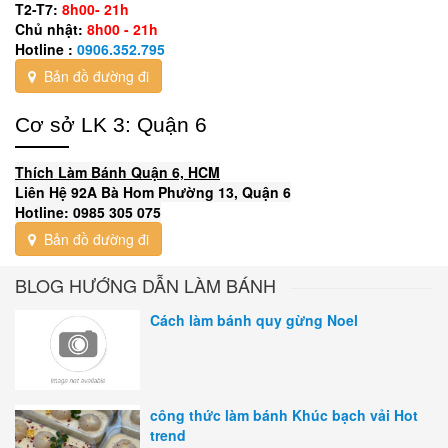
T2-T7:
8h00- 21h
Chủ nhật:
8h00 - 21h
Hotline :
0906.352.795
Bản đồ đường đi
Cơ sở LK 3: Quận 6
Thích Làm Bánh Quận 6, HCM
Liên Hệ 92A Bà Hom Phường 13, Quận 6
Hotline: 0985 305 075
Bản đồ đường đi
BLOG HƯỚNG DẪN LÀM BÁNH
Cách làm bánh quy gừng Noel
công thức làm bánh Khúc bạch vải Hot
trend