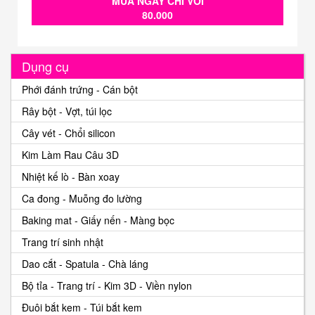
MUA NGAY CHỈ VỚI
80.000
Dụng cụ
Phới đánh trứng - Cán bột
Rây bột - Vợt, túi lọc
Cây vét - Chổi silicon
Kim Làm Rau Câu 3D
Nhiệt kế lò - Bàn xoay
Ca đong - Muỗng đo lường
Baking mat - Giấy nến - Màng bọc
Trang trí sinh nhật
Dao cắt - Spatula - Chà láng
Bộ tỉa - Trang trí - Kim 3D - Viền nylon
Đuôi bắt kem - Túi bắt kem