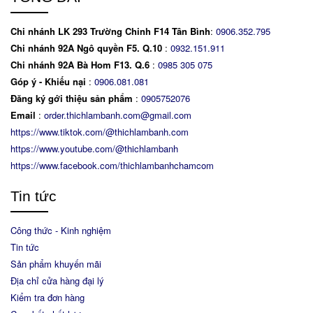
Chi nhánh LK 293 Trường Chinh F14 Tân Bình
:
0906.352.795
Chi nhánh 92A Ngô quyền F5. Q.10
:
0932.151.911
Chi nhánh 92A Bà Hom F13. Q.6
:
0
985 305 075
Góp ý - Khiếu nại
:
0906.081.081
Đăng ký gới thiệu sản phẩm
:
0905752076
Email
:
order.thichlambanh.com@gmail.com
https://www.tiktok.com/@thichlambanh.com
https://www.youtube.com/@thichlambanh
https://www.facebook.com/thichlambanhchamcom
Tin tức
Công thức - Kinh nghiệm
Tin tức
Sản phẩm khuyến mãi
Địa chỉ cửa hàng đại lý
Kiểm tra đơn hàng