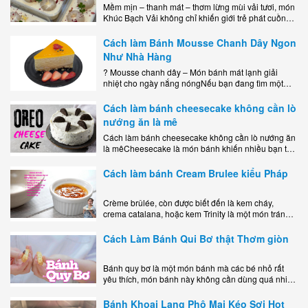
Mềm mịn – thanh mát – thơm lừng mùi vải tươi, món
Khúc Bạch Vải không chỉ khiến giới trẻ phát cuồng
mà còn là lựa chọn hoàn hảo cho..
Cách làm Bánh Mousse Chanh Dây Ngon
Như Nhà Hàng
? Mousse chanh dây – Món bánh mát lạnh giải
nhiệt cho ngày nắng nóngNếu bạn đang tìm một
món tráng miệng vừa đẹp mắt, vừa ngon miệng lại
dễ..
Cách làm bánh cheesecake không cần lò
nướng ăn là mê
Cách làm bánh cheesecake không cần lò nướng ăn
là mêCheesecake là món bánh khiến nhiều bạn trẻ
mê mẩn nhờ hương vị béo ngậy, ngọt ngào của lớp
kem..
Cách làm bánh Cream Brulee kiểu Pháp
Crème brûlée, còn được biết đến là kem cháy,
crema catalana, hoặc kem Trinity là một món tráng
miệng bao gồm một lớp đế custard béo phủ với một
lớp..
Cách Làm Bánh Qui Bơ thật Thơm giòn
Bánh quy bơ là một món bánh mà các bé nhỏ rất
yêu thích, món bánh này không cần dùng quá nhiều
nguyên liệu hay quá cầu kỳ, cách làm..
Bánh Khoai Lang Phô Mai Kéo Sợi Hot