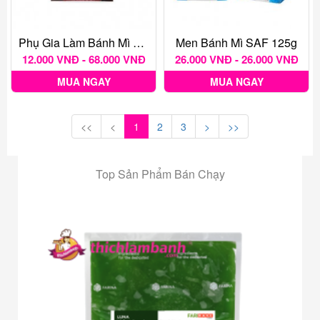
Phụ Gia Làm Bánh Mì Lạt Mauri
Men Bánh Mì SAF 125g
12.000 VNĐ - 68.000 VNĐ
26.000 VNĐ - 26.000 VNĐ
MUA NGAY
MUA NGAY
<<
<
1
2
3
>
>>
Top Sản Phẩm Bán Chạy