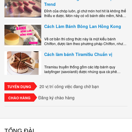
Trend
Đỉnh của chóp luôn, gì chứ món hot hit là không thể
thiếu e được. Món này có vỏ bánh dẻo mềm, Nhân
phô mai béo ngậy kéo sợimùi Khoai..
Cách Làm Bánh Bông Lan Hồng Kong
Về cơ bản thì công thức này là một kiểu bánh
Chiffon, được làm theo phương pháp Chiffon, nhưng
nướng trong khuôn tròn hoàn toàn ổn. Bánh rất
ngon, làm..
Cách làm bánh TiramiSu Chuẩn vị
Tiramisu truyền thống gồm các lớp bánh quy
ladyfinger (savoiardi) được nhúng qua cà phê
espresso, xen kẽ với lớp kem béo mềm làm từ phô
mai mascarpone, trứng và..
20 vị trí công việc đang chờ bạn
TUYỂN DỤNG
Đăng ký chào hàng
CHÀO HÀNG
TỔNG ĐÀI