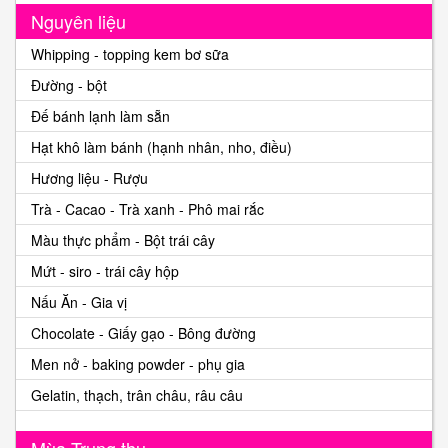
Nguyên liệu
Whipping - topping kem bơ sữa
Đường - bột
Đế bánh lạnh làm sẵn
Hạt khô làm bánh (hạnh nhân, nho, điều)
Hương liệu - Rượu
Trà - Cacao - Trà xanh - Phô mai rắc
Màu thực phẩm - Bột trái cây
Mứt - siro - trái cây hộp
Nấu Ăn - Gia vị
Chocolate - Giấy gạo - Bông đường
Men nở - baking powder - phụ gia
Gelatin, thạch, trân châu, râu câu
Mùa Trung thu