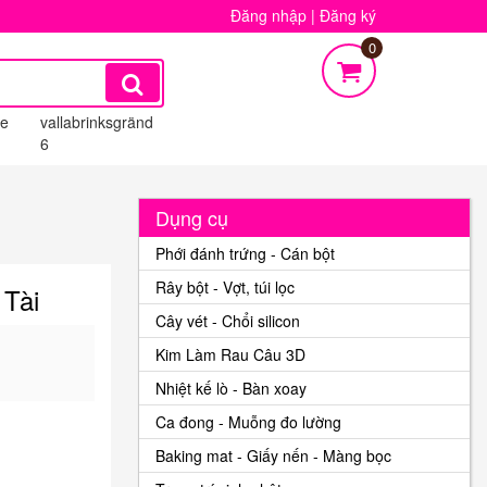
Đăng nhập
|
Đăng ký
0
re
vallabrinksgränd
6
Dụng cụ
Phới đánh trứng - Cán bột
Rây bột - Vợt, túi lọc
 Tài
Cây vét - Chổi silicon
Kim Làm Rau Câu 3D
Nhiệt kế lò - Bàn xoay
Ca đong - Muỗng đo lường
Baking mat - Giấy nến - Màng bọc