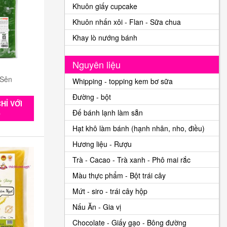
Khuôn giấy cupcake
Khuôn nhấn xôi - Flan - Sữa chua
Khay lò nướng bánh
Nguyên liệu
 Sên
Whipping - topping kem bơ sữa
Đường - bột
HỈ VỚI
Đế bánh lạnh làm sẵn
0
Hạt khô làm bánh (hạnh nhân, nho, điều)
Hương liệu - Rượu
Trà - Cacao - Trà xanh - Phô mai rắc
Màu thực phẩm - Bột trái cây
Mứt - siro - trái cây hộp
Nấu Ăn - Gia vị
Chocolate - Giấy gạo - Bông đường