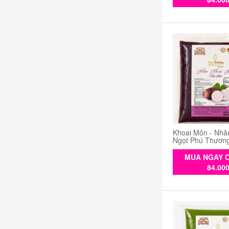
Khoai Môn - Nhâ
Ngọt Phú Thươn
MUA NGAY C
84.00