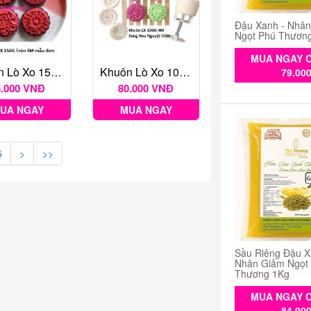
Đậu Xanh - Nhâ
Ngọt Phú Thươn
MUA NGAY C
Khuôn Lò Xo 150G Tròn 4M Mẫu Đơn
Khuôn Lò Xo 100G 4M Song Hoa Nguyệt Viên
79.00
5.000 VNĐ
80.000 VNĐ
UA NGAY
MUA NGAY
5
>
>>
Sầu Riêng Đậu X
Nhân Giảm Ngọt
Thương 1Kg
MUA NGAY C
84.00