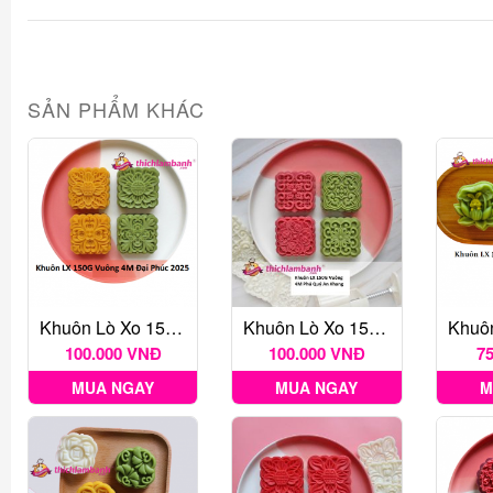
SẢN PHẨM KHÁC
Khuôn Lò Xo 150G Vuông 4M Đại Phúc 2025
Khuôn Lò Xo 150G Vuông 4M Phú Quý An Khang
100.000 VNĐ
100.000 VNĐ
7
MUA NGAY
MUA NGAY
M