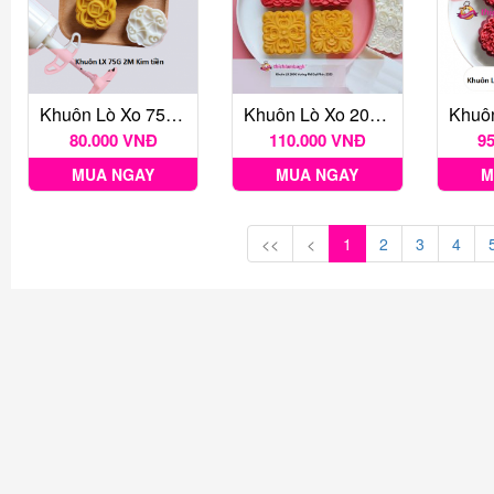
Khuôn Lò Xo 75G 2M Kim Tiền
Khuôn Lò Xo 200G Vuông 4M Đại Phúc 2025
80.000 VNĐ
110.000 VNĐ
9
MUA NGAY
MUA NGAY
M
<<
<
1
2
3
4