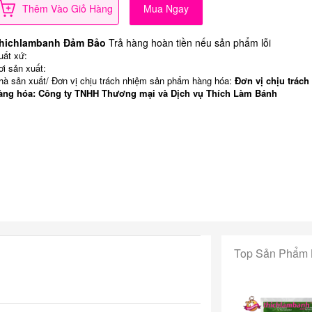
Thêm Vào Giỏ Hàng
Mua Ngay
hichlambanh Đảm Bảo
Trả hàng hoàn tiền nếu sản phẩm lỗi
uất xứ:
ơi sản xuất:
hà sản xuất/ Đơn vị chịu trách nhiệm sản phẩm hàng hóa:
Đơn vị chịu trách
àng hóa: Công ty TNHH Thương mại và Dịch vụ Thích Làm Bánh
Top Sản Phẩm