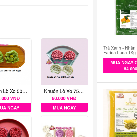
Trà Xanh - Nhân
Farina Luna 1Kg
MUA NGAY C
84.00
Khuôn Lò Xo 50G 2M Sen Thỏ Ngọc
Khuôn Lò Xo 75G 2M Thanh Liên
5.000 VNĐ
80.000 VNĐ
UA NGAY
MUA NGAY