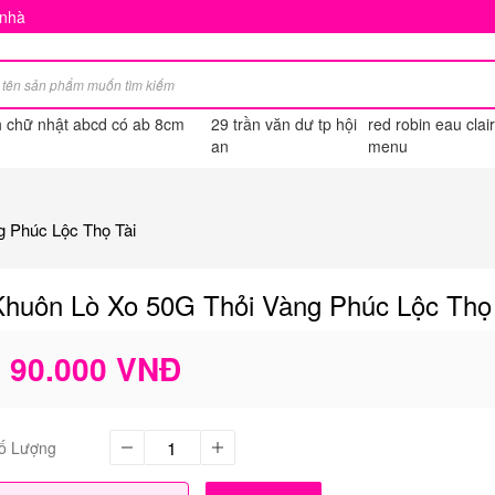
 nhà
h chữ nhật abcd có ab 8cm
29 trần văn dư tp hội
red robin eau clai
an
menu
g Phúc Lộc Thọ Tài
Khuôn Lò Xo 50G Thỏi Vàng Phúc Lộc Thọ
90.000 VNĐ
ố Lượng