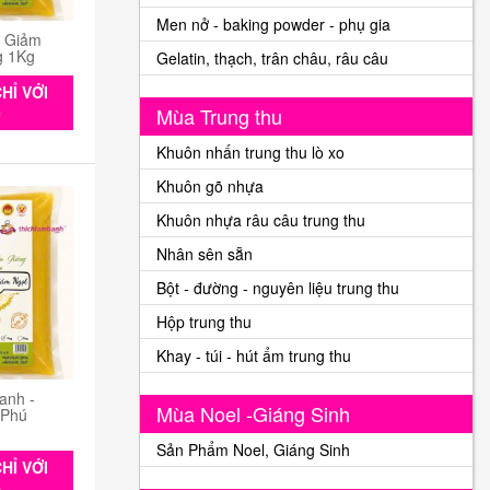
Men nở - baking powder - phụ gia
n Giảm
g 1Kg
Gelatin, thạch, trân châu, râu câu
HỈ VỚI
Mùa Trung thu
0
Khuôn nhấn trung thu lò xo
Khuôn gõ nhựa
Khuôn nhựa râu câu trung thu
Nhân sên sẵn
Bột - đường - nguyên liệu trung thu
Hộp trung thu
Khay - túi - hút ẩm trung thu
anh -
Mùa Noel -Giáng Sinh
 Phú
Sản Phẩm Noel, Giáng Sinh
HỈ VỚI
0