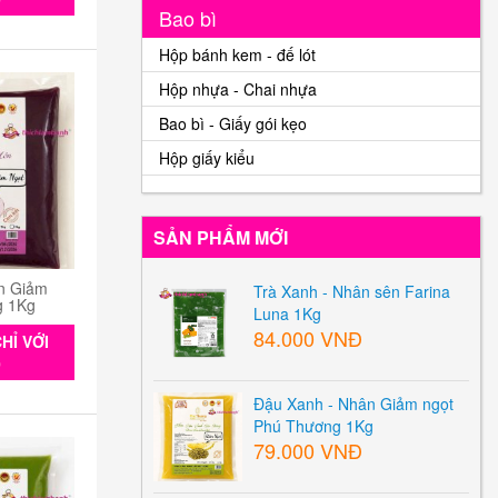
Bao bì
Hộp bánh kem - đế lót
Hộp nhựa - Chai nhựa
Bao bì - Giấy gói kẹo
Hộp giấy kiểu
SẢN PHẨM MỚI
n Giảm
Trà Xanh - Nhân sên Farina
g 1Kg
Luna 1Kg
84.000 VNĐ
HỈ VỚI
0
Đậu Xanh - Nhân Giảm ngọt
Phú Thương 1Kg
79.000 VNĐ