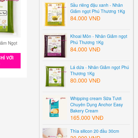
Sầu riêng đậu xanh - Nhân
Giảm ngọt Phú Thương 1Kg
84.000 VNĐ
Khoai Môn - Nhân Giảm ngọt
Phú Thương 1Kg
iảm Ngọt
84.000 VNĐ
HỈ VỚI
0
Lá dứa - Nhân Giảm ngọt Phú
Thương 1Kg
80.000 VNĐ
Whipping cream Sữa Tươi
Chuyên Dụng Anchor Easy
Bakery Cream
165.000 VNĐ
Thìa silicon 20 đầu 30cm
30.000 VNĐ