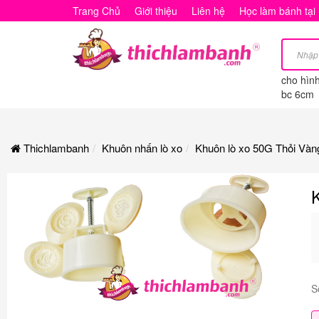
Khuôn
Trang Chủ
Giới thiệu
Liên hệ
Học làm bánh tại
lò
xo
cho hìn
50G
bc 6cm
Thỏi
Vàng
Thichlambanh
Khuôn nhấn lò xo
Khuôn lò xo 50G Thỏi Vàn
Phúc
Lộc
Thọ
Tài
S