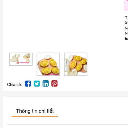
T
X
N
N
h
Chia sẻ:
Thông tin chi tiết