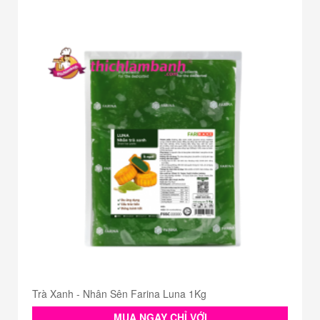
Trà Xanh - Nhân Sên Farina Luna 1Kg
MUA NGAY CHỈ VỚI