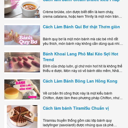
Crème brûlée, còn được biết đến là kem cháy,
crema catalana, hoặc kem Trinity là một món tráng
miệng bao gồm một lớp đế custard béo phủ với một
lớp..
Cách Làm Bánh Qui Bơ thật Thơm giòn
Bánh quy bơ là một món bánh mà các bé nhỏ rất
yêu thích, món bánh này không cần dùng quá nhiều
nguyên liệu hay quá cầu kỳ, cách làm..
Bánh Khoai Lang Phô Mai Kéo Sợi Hot
Trend
Đỉnh của chóp luôn, gì chứ món hot hit là không thể
thiếu e được. Món này có vỏ bánh dẻo mềm, Nhân
phô mai béo ngậy kéo sợimùi Khoai..
Cách Làm Bánh Bông Lan Hồng Kong
Về cơ bản thì công thức này là một kiểu bánh
Chiffon, được làm theo phương pháp Chiffon, nhưng
nướng trong khuôn tròn hoàn toàn ổn. Bánh rất
ngon, làm..
Cách làm bánh TiramiSu Chuẩn vị
Tiramisu truyền thống gồm các lớp bánh quy
ladyfinger (savoiardi) được nhúng qua cà phê