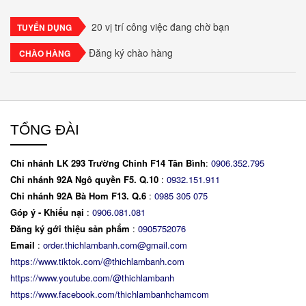
espresso, xen kẽ với lớp kem béo mềm làm từ phô
mai mascarpone, trứng và..
20 vị trí công việc đang chờ bạn
TUYỂN DỤNG
Đăng ký chào hàng
CHÀO HÀNG
TỔNG ĐÀI
Chi nhánh LK 293 Trường Chinh F14 Tân Bình
:
0906.352.795
Chi nhánh 92A Ngô quyền F5. Q.10
:
0932.151.911
Chi nhánh 92A Bà Hom F13. Q.6
:
0
985 305 075
Góp ý - Khiếu nại
:
0906.081.081
Đăng ký gới thiệu sản phẩm
:
0905752076
Email
:
order.thichlambanh.com@gmail.com
https://www.tiktok.com/@thichlambanh.com
https://www.youtube.com/@thichlambanh
https://www.facebook.com/thichlambanhchamcom