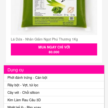
Lá Dứa - Nhân Giảm Ngọt Phú Thương 1Kg
MUA NGAY CHỈ VỚI
80.000
Dụng cụ
Phới đánh trứng - Cán bột
Rây bột - Vợt, túi lọc
Cây vét - Chổi silicon
Kim Làm Rau Câu 3D
Nhiệt kế lò - Bàn xoay