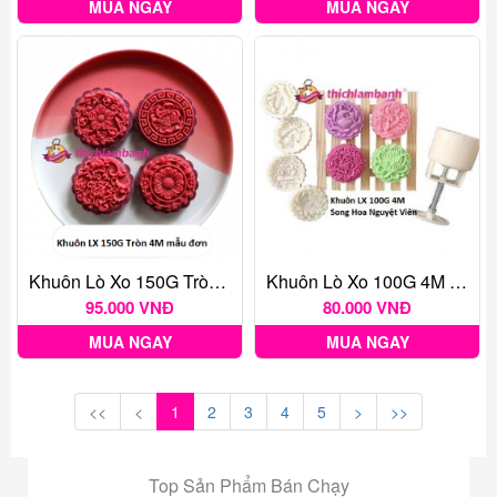
MUA NGAY
MUA NGAY
Khuôn Lò Xo 150G Tròn 4M Mẫu Đơn
Khuôn Lò Xo 100G 4M Song Hoa Nguyệt Viên
95.000 VNĐ
80.000 VNĐ
MUA NGAY
MUA NGAY
<<
<
1
2
3
4
5
>
>>
Top Sản Phẩm Bán Chạy