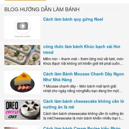
BLOG HƯỚNG DẪN LÀM BÁNH
Cách làm bánh quy gừng Noel
công thức làm bánh Khúc bạch vải Hot
trend
Mềm mịn – thanh mát – thơm lừng mùi vải tươi, món
Khúc Bạch Vải không chỉ khiến giới trẻ phát cuồng
mà còn là lựa chọn hoàn hảo cho..
Cách làm Bánh Mousse Chanh Dây Ngon
Như Nhà Hàng
? Mousse chanh dây – Món bánh mát lạnh giải
nhiệt cho ngày nắng nóngNếu bạn đang tìm một
món tráng miệng vừa đẹp mắt, vừa ngon miệng lại
dễ..
Cách làm bánh cheesecake không cần lò
nướng ăn là mê
Cách làm bánh cheesecake không cần lò nướng ăn
là mêCheesecake là món bánh khiến nhiều bạn trẻ
mê mẩn nhờ hương vị béo ngậy, ngọt ngào của lớp
kem..
Cách làm bánh Cream Brulee kiểu Pháp