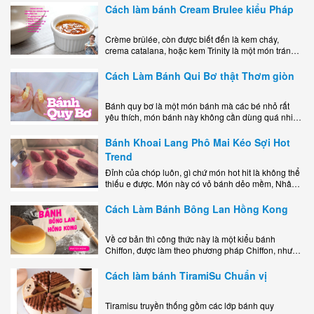
kem..
Cách làm bánh Cream Brulee kiểu Pháp
Crème brûlée, còn được biết đến là kem cháy,
crema catalana, hoặc kem Trinity là một món tráng
miệng bao gồm một lớp đế custard béo phủ với một
lớp..
Cách Làm Bánh Qui Bơ thật Thơm giòn
Bánh quy bơ là một món bánh mà các bé nhỏ rất
yêu thích, món bánh này không cần dùng quá nhiều
nguyên liệu hay quá cầu kỳ, cách làm..
Bánh Khoai Lang Phô Mai Kéo Sợi Hot
Trend
Đỉnh của chóp luôn, gì chứ món hot hit là không thể
thiếu e được. Món này có vỏ bánh dẻo mềm, Nhân
phô mai béo ngậy kéo sợimùi Khoai..
Cách Làm Bánh Bông Lan Hồng Kong
Về cơ bản thì công thức này là một kiểu bánh
Chiffon, được làm theo phương pháp Chiffon, nhưng
nướng trong khuôn tròn hoàn toàn ổn. Bánh rất
ngon, làm..
Cách làm bánh TiramiSu Chuẩn vị
Tiramisu truyền thống gồm các lớp bánh quy