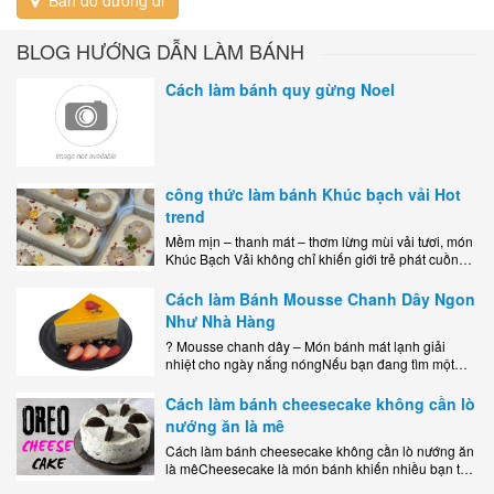
BLOG HƯỚNG DẪN LÀM BÁNH
Cách làm bánh quy gừng Noel
công thức làm bánh Khúc bạch vải Hot
trend
Mềm mịn – thanh mát – thơm lừng mùi vải tươi, món
Khúc Bạch Vải không chỉ khiến giới trẻ phát cuồng
mà còn là lựa chọn hoàn hảo cho..
Cách làm Bánh Mousse Chanh Dây Ngon
Như Nhà Hàng
? Mousse chanh dây – Món bánh mát lạnh giải
nhiệt cho ngày nắng nóngNếu bạn đang tìm một
món tráng miệng vừa đẹp mắt, vừa ngon miệng lại
dễ..
Cách làm bánh cheesecake không cần lò
nướng ăn là mê
Cách làm bánh cheesecake không cần lò nướng ăn
là mêCheesecake là món bánh khiến nhiều bạn trẻ
mê mẩn nhờ hương vị béo ngậy, ngọt ngào của lớp