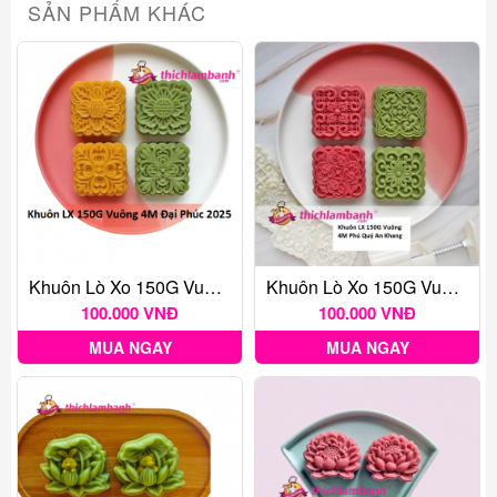
SẢN PHẨM KHÁC
Khuôn Lò Xo 150G Vuông 4M Đại Phúc 2025
Khuôn Lò Xo 150G Vuông 4M Phú Quý An Khang
100.000 VNĐ
100.000 VNĐ
MUA NGAY
MUA NGAY