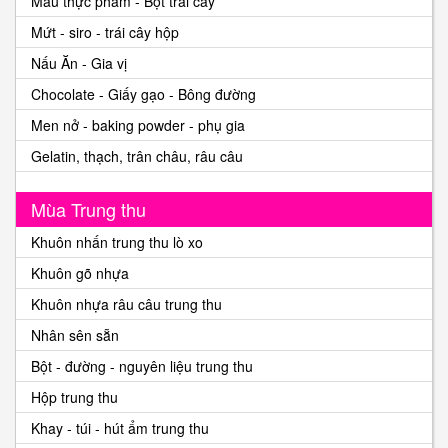
Màu thực phẩm - Bột trái cây
Mứt - siro - trái cây hộp
Nấu Ăn - Gia vị
Chocolate - Giấy gạo - Bông đường
Men nở - baking powder - phụ gia
Gelatin, thạch, trân châu, râu câu
Mùa Trung thu
Khuôn nhấn trung thu lò xo
Khuôn gõ nhựa
Khuôn nhựa râu câu trung thu
Nhân sên sẵn
Bột - đường - nguyên liệu trung thu
Hộp trung thu
Khay - túi - hút ẩm trung thu