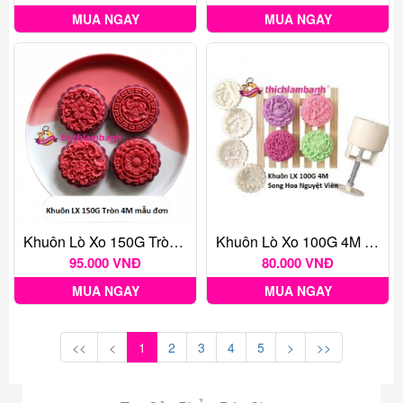
MUA NGAY
MUA NGAY
Khuôn Lò Xo 150G Tròn 4M Mẫu Đơn
Khuôn Lò Xo 100G 4M Song Hoa Nguyệt Viên
95.000 VNĐ
80.000 VNĐ
MUA NGAY
MUA NGAY
<<
<
1
2
3
4
5
>
>>