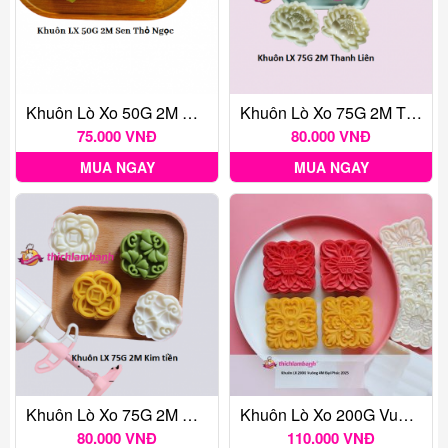
Khuôn Lò Xo 50G 2M Sen Thỏ Ngọc
Khuôn Lò Xo 75G 2M Thanh Liên
75.000 VNĐ
80.000 VNĐ
MUA NGAY
MUA NGAY
Khuôn Lò Xo 75G 2M Kim Tiền
Khuôn Lò Xo 200G Vuông 4M Đại Phúc 2025
80.000 VNĐ
110.000 VNĐ