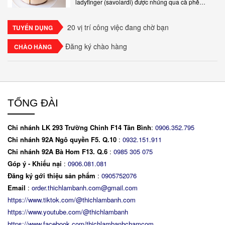
ladyfinger (savoiardi) được nhúng qua cà phê
espresso, xen kẽ với lớp kem béo mềm làm từ phô
mai mascarpone, trứng và..
20 vị trí công việc đang chờ bạn
TUYỂN DỤNG
Đăng ký chào hàng
CHÀO HÀNG
TỔNG ĐÀI
Chi nhánh LK 293 Trường Chinh F14 Tân Bình
:
0906.352.795
Chi nhánh 92A Ngô quyền F5. Q.10
:
0932.151.911
Chi nhánh 92A Bà Hom F13. Q.6
:
0
985 305 075
Góp ý - Khiếu nại
:
0906.081.081
Đăng ký gới thiệu sản phẩm
:
0905752076
Email
:
order.thichlambanh.com@gmail.com
https://www.tiktok.com/@thichlambanh.com
https://www.youtube.com/@thichlambanh
https://www.facebook.com/thichlambanhchamcom