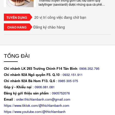
Tiramisu truyền thống gồm các lớp bánh quy
ladyfinger (savoiardi) được nhúng qua cà phê
espresso, xen kẽ với lớp kem béo mềm làm từ phô
mai mascarpone, trứng và..
20 vị trí công việc đang chờ bạn
TUYỂN DỤNG
Đăng ký chào hàng
CHÀO HÀNG
TỔNG ĐÀI
Chi nhánh LK 293 Trường Chinh F14 Tân Bình
:
0906.352.795
Chi nhánh 92A Ngô quyền F5. Q.10
:
0932.151.911
Chi nhánh 92A Bà Hom F13. Q.6
:
0
985 305 075
Góp ý - Khiếu nại
:
0906.081.081
Đăng ký gới thiệu sản phẩm
:
0905752076
Email
:
order.thichlambanh.com@gmail.com
https://www.tiktok.com/@thichlambanh.com
https://www.youtube.com/@thichlambanh