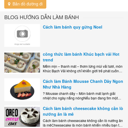
Bản đồ đường đi
BLOG HƯỚNG DẪN LÀM BÁNH
Cách làm bánh quy gừng Noel
công thức làm bánh Khúc bạch vải Hot
trend
Mềm mịn – thanh mát – thơm lừng mùi vải tươi, món
Khúc Bạch Vải không chỉ khiến giới trẻ phát cuồng
mà còn là lựa chọn hoàn hảo cho..
Cách làm Bánh Mousse Chanh Dây Ngon
Như Nhà Hàng
? Mousse chanh dây – Món bánh mát lạnh giải
nhiệt cho ngày nắng nóngNếu bạn đang tìm một
món tráng miệng vừa đẹp mắt, vừa ngon miệng lại
dễ..
Cách làm bánh cheesecake không cần lò
nướng ăn là mê
Cách làm bánh cheesecake không cần lò nướng ăn
là mêCheesecake là món bánh khiến nhiều bạn trẻ