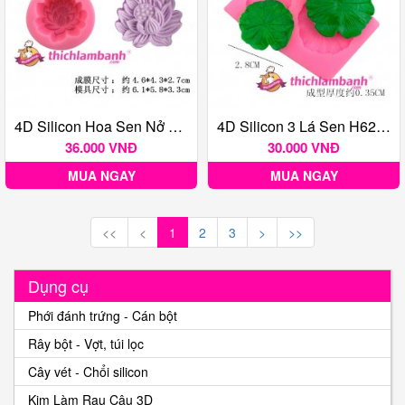
4D Silicon Hoa Sen Nở Nhụy H6296
4D Silicon 3 Lá Sen H6270
36.000 VNĐ
30.000 VNĐ
MUA NGAY
MUA NGAY
<<
<
1
2
3
>
>>
Dụng cụ
Phới đánh trứng - Cán bột
Rây bột - Vợt, túi lọc
Cây vét - Chổi silicon
Kim Làm Rau Câu 3D