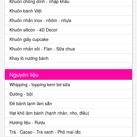
Khuôn chống dính - nhập khẩu
Khuôn bánh Việt
Khuôn nhấn inox - nhôm - nhựa
Khuôn silicon - 4D Decor
Khuôn giấy cupcake
Khuôn nhấn xôi - Flan - Sữa chua
Khay lò nướng bánh
Nguyên liệu
Whipping - topping kem bơ sữa
Đường - bột
Đế bánh lạnh làm sẵn
Hạt khô làm bánh (hạnh nhân, nho, điều)
Hương liệu - Rượu
Trà - Cacao - Trà xanh - Phô mai rắc