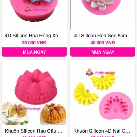
4D Silicon Hoa Hồng Xoè 4.8 H3944
4D Silicon Hoa Sen 5cm 1.9 H8273
35.000 VNĐ
40.000 VNĐ
MUA NGAY
MUA NGAY
Khuôn Silicon Rau Câu Hình Lâu Đài
Khuôn Silicon 4D Nải Chuối