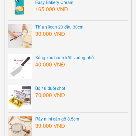
Easy Bakery Cream
165.000 VNĐ
Thìa silicon 20 đầu 30cm
30.000 VNĐ
Xẻng xúc bánh lưỡi vuông nhỏ
40.000 VNĐ
Bộ 16 đuôi chốt
70.000 VNĐ
Rây mini cán gỗ 8.5cm
39.000 VNĐ