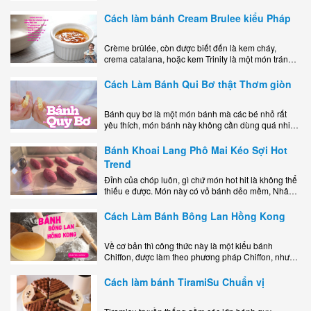
mê mẩn nhờ hương vị béo ngậy, ngọt ngào của lớp
kem..
Cách làm bánh Cream Brulee kiểu Pháp
Crème brûlée, còn được biết đến là kem cháy,
crema catalana, hoặc kem Trinity là một món tráng
miệng bao gồm một lớp đế custard béo phủ với một
lớp..
Cách Làm Bánh Qui Bơ thật Thơm giòn
Bánh quy bơ là một món bánh mà các bé nhỏ rất
yêu thích, món bánh này không cần dùng quá nhiều
nguyên liệu hay quá cầu kỳ, cách làm..
Bánh Khoai Lang Phô Mai Kéo Sợi Hot
Trend
Đỉnh của chóp luôn, gì chứ món hot hit là không thể
thiếu e được. Món này có vỏ bánh dẻo mềm, Nhân
phô mai béo ngậy kéo sợimùi Khoai..
Cách Làm Bánh Bông Lan Hồng Kong
Về cơ bản thì công thức này là một kiểu bánh
Chiffon, được làm theo phương pháp Chiffon, nhưng
nướng trong khuôn tròn hoàn toàn ổn. Bánh rất
ngon, làm..
Cách làm bánh TiramiSu Chuẩn vị