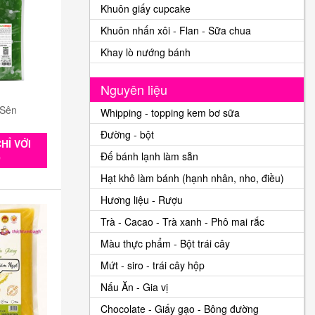
Khuôn giấy cupcake
Khuôn nhấn xôi - Flan - Sữa chua
Khay lò nướng bánh
Nguyên liệu
 Sên
Whipping - topping kem bơ sữa
Đường - bột
HỈ VỚI
Đế bánh lạnh làm sẵn
0
Hạt khô làm bánh (hạnh nhân, nho, điều)
Hương liệu - Rượu
Trà - Cacao - Trà xanh - Phô mai rắc
Màu thực phẩm - Bột trái cây
Mứt - siro - trái cây hộp
Nấu Ăn - Gia vị
Chocolate - Giấy gạo - Bông đường