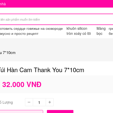
 nhà
готовить сердце говяжье на сковороде
khuôn silicon
Màng
гр
вкусно и просто рецепт
tròn xoáy có lõi
bọc
бе
ou 7*10cm
Túi Hàn Cam Thank You 7*10cm
32.000 VNĐ
ố Lượng