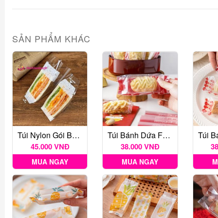
SẢN PHẨM KHÁC
Túi Nylon Gói Bánh Sandwich 100c
Túi Bánh Dứa Festival Đỏ 50c
45.000 VNĐ
38.000 VNĐ
3
MUA NGAY
MUA NGAY
M