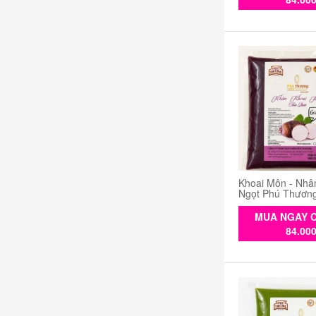
Khoai Môn - Nhâ
Ngọt Phú Thươn
MUA NGAY C
84.00