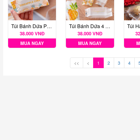
Túi Bánh Dứa Pineapple Classic 100c
Túi Bánh Dứa 4 Mẫu Nền Trong ~100c
38.000 VNĐ
38.000 VNĐ
3
MUA NGAY
MUA NGAY
M
<<
<
1
2
3
4