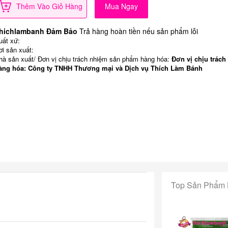
Thêm Vào Giỏ Hàng
Mua Ngay
hichlambanh Đảm Bảo
Trả hàng hoàn tiền nếu sản phẩm lỗi
uất xứ:
ơi sản xuất:
hà sản xuất/ Đơn vị chịu trách nhiệm sản phẩm hàng hóa:
Đơn vị chịu trách
àng hóa: Công ty TNHH Thương mại và Dịch vụ Thích Làm Bánh
Top Sản Phẩm