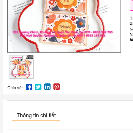
T
X
N
N
h
Chia sẻ:
Thông tin chi tiết