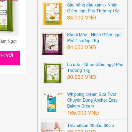
Sầu riêng đậu xanh - Nhân
Giảm ngọt Phú Thương 1Kg
84.000 VNĐ
Khoai Môn - Nhân Giảm ngọt
Phú Thương 1Kg
iảm Ngọt
84.000 VNĐ
HỈ VỚI
0
Lá dứa - Nhân Giảm ngọt Phú
Thương 1Kg
80.000 VNĐ
Whipping cream Sữa Tươi
Chuyên Dụng Anchor Easy
Bakery Cream
165.000 VNĐ
Thìa silicon 20 đầu 30cm
30.000 VNĐ