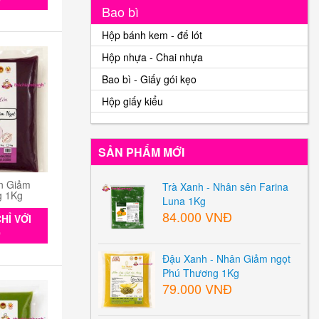
Bao bì
Hộp bánh kem - đế lót
Hộp nhựa - Chai nhựa
Bao bì - Giấy gói kẹo
Hộp giấy kiểu
SẢN PHẨM MỚI
n Giảm
Trà Xanh - Nhân sên Farina
g 1Kg
Luna 1Kg
84.000 VNĐ
HỈ VỚI
0
Đậu Xanh - Nhân Giảm ngọt
Phú Thương 1Kg
79.000 VNĐ