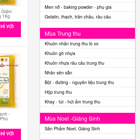
Men nở - baking powder - phụ gia
n Giảm
g 1Kg
Gelatin, thạch, trân châu, râu câu
HỈ VỚI
Mùa Trung thu
0
Khuôn nhấn trung thu lò xo
Khuôn gõ nhựa
Khuôn nhựa râu câu trung thu
Nhân sên sẵn
Bột - đường - nguyên liệu trung thu
Hộp trung thu
Khay - túi - hút ẩm trung thu
anh -
Mùa Noel -Giáng Sinh
 Phú
Sản Phẩm Noel, Giáng Sinh
HỈ VỚI
0