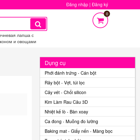
Đăng nhập
|
Đăng ký
0
ечневая лапша с
коном и овощами
Dụng cụ
Phới đánh trứng - Cán bột
Rây bột - Vợt, túi lọc
Cây vét - Chổi silicon
Kim Làm Rau Câu 3D
Nhiệt kế lò - Bàn xoay
Ca đong - Muỗng đo lường
Baking mat - Giấy nến - Màng bọc