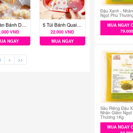
Đậu Xanh - Nhâ
Ngọt Phú Thươn
Túi Hàn Bánh Dứa Trong 4.7*13.5*2.5cm ~100c
5 Túi Bánh Quai Xách Lucky Day
MUA NGAY C
79.00
2.000 VNĐ
22.000 VNĐ
UA NGAY
MUA NGAY
5
>
>>
Sầu Riêng Đậu X
Nhân Giảm Ngọt
Thương 1Kg
MUA NGAY C
84.00