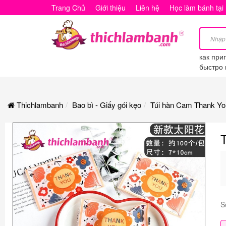
Túi
Trang Chủ
Giới thiệu
Liên hệ
Học làm bánh tại
hàn
Cam
как при
Thank
быстро 
You
7*10cm
Thichlambanh
Bao bì - Giấy gói kẹo
Túi hàn Cam Thank Y
S