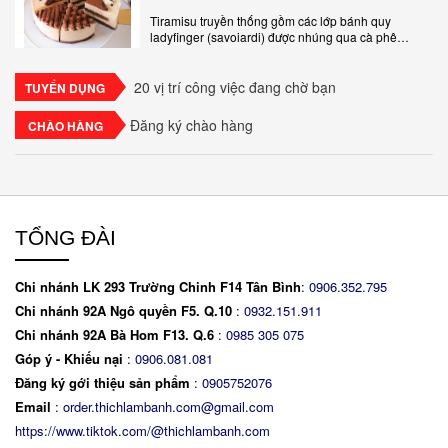
Tiramisu truyền thống gồm các lớp bánh quy
ladyfinger (savoiardi) được nhúng qua cà phê
espresso, xen kẽ với lớp kem béo mềm làm từ phô
mai mascarpone, trứng và..
20 vị trí công việc đang chờ bạn
TUYỂN DỤNG
Đăng ký chào hàng
CHÀO HÀNG
TỔNG ĐÀI
Chi nhánh LK 293 Trường Chinh F14 Tân Bình
:
0906.352.795
Chi nhánh 92A Ngô quyền F5. Q.10
:
0932.151.911
Chi nhánh 92A Bà Hom F13. Q.6
:
0
985 305 075
Góp ý - Khiếu nại
:
0906.081.081
Đăng ký gới thiệu sản phẩm
:
0905752076
Email
:
order.thichlambanh.com@gmail.com
https://www.tiktok.com/@thichlambanh.com