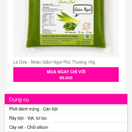
Lá Dứa - Nhân Giảm Ngọt Phú Thương 1Kg
MUA NGAY CHỈ VỚI
80.000
Dụng cụ
Phới đánh trứng - Cán bột
Rây bột - Vợt, túi lọc
Cây vét - Chổi silicon