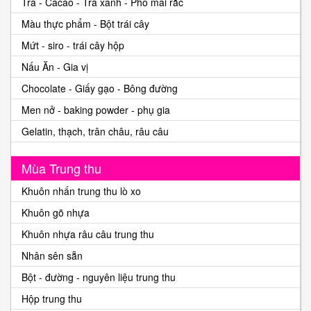
Trà - Cacao - Trà xanh - Phô mai rắc
Màu thực phẩm - Bột trái cây
Mứt - siro - trái cây hộp
Nấu Ăn - Gia vị
Chocolate - Giấy gạo - Bông đường
Men nở - baking powder - phụ gia
Gelatin, thạch, trân châu, râu câu
Mùa Trung thu
Khuôn nhấn trung thu lò xo
Khuôn gõ nhựa
Khuôn nhựa râu câu trung thu
Nhân sên sẵn
Bột - đường - nguyên liệu trung thu
Hộp trung thu