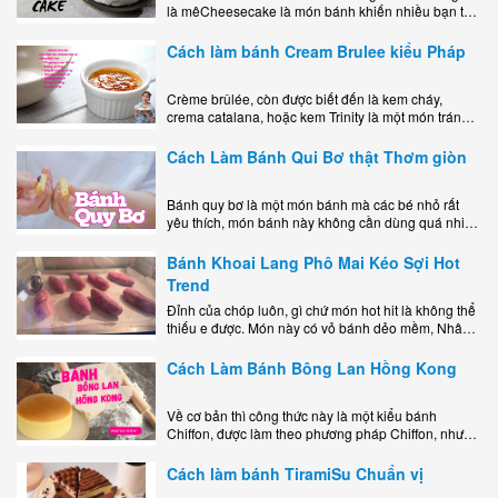
là mêCheesecake là món bánh khiến nhiều bạn trẻ
mê mẩn nhờ hương vị béo ngậy, ngọt ngào của lớp
kem..
Cách làm bánh Cream Brulee kiểu Pháp
Crème brûlée, còn được biết đến là kem cháy,
crema catalana, hoặc kem Trinity là một món tráng
miệng bao gồm một lớp đế custard béo phủ với một
lớp..
Cách Làm Bánh Qui Bơ thật Thơm giòn
Bánh quy bơ là một món bánh mà các bé nhỏ rất
yêu thích, món bánh này không cần dùng quá nhiều
nguyên liệu hay quá cầu kỳ, cách làm..
Bánh Khoai Lang Phô Mai Kéo Sợi Hot
Trend
Đỉnh của chóp luôn, gì chứ món hot hit là không thể
thiếu e được. Món này có vỏ bánh dẻo mềm, Nhân
phô mai béo ngậy kéo sợimùi Khoai..
Cách Làm Bánh Bông Lan Hồng Kong
Về cơ bản thì công thức này là một kiểu bánh
Chiffon, được làm theo phương pháp Chiffon, nhưng
nướng trong khuôn tròn hoàn toàn ổn. Bánh rất
ngon, làm..
Cách làm bánh TiramiSu Chuẩn vị