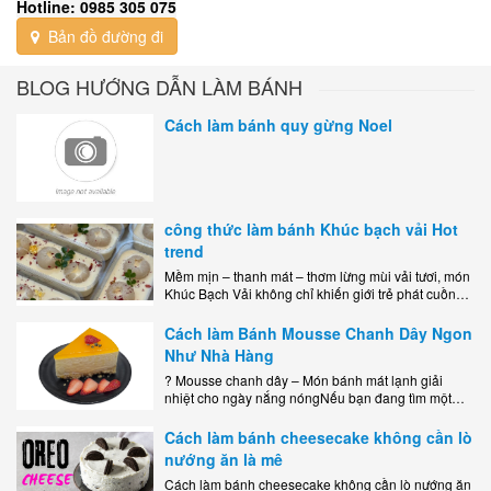
Hotline: 0985 305 075
Bản đồ đường đi
BLOG HƯỚNG DẪN LÀM BÁNH
Cách làm bánh quy gừng Noel
công thức làm bánh Khúc bạch vải Hot
trend
Mềm mịn – thanh mát – thơm lừng mùi vải tươi, món
Khúc Bạch Vải không chỉ khiến giới trẻ phát cuồng
mà còn là lựa chọn hoàn hảo cho..
Cách làm Bánh Mousse Chanh Dây Ngon
Như Nhà Hàng
? Mousse chanh dây – Món bánh mát lạnh giải
nhiệt cho ngày nắng nóngNếu bạn đang tìm một
món tráng miệng vừa đẹp mắt, vừa ngon miệng lại
dễ..
Cách làm bánh cheesecake không cần lò
nướng ăn là mê
Cách làm bánh cheesecake không cần lò nướng ăn