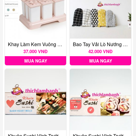
Khay Làm Kem Vuông 9 5622
Bao Tay Vải Lò Nướng (Màu Ngẫu Nhiên) - 1 Cặp
37.000 VNĐ
42.000 VNĐ
MUA NGAY
MUA NGAY
Khuôn Sushi Vĩnh Trường HÌNH TIM (mẫu Số 5)
Khuôn Sushi Vĩnh Trường HÌNH TRÒN (mẫu Số 4)