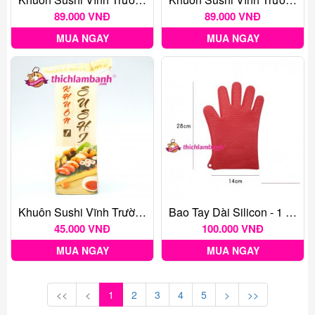
89.000 VNĐ
89.000 VNĐ
MUA NGAY
MUA NGAY
Khuôn Sushi Vĩnh Trường (mẫu Số 1)
Bao Tay Dài Silicon - 1 Cặp 2 Cái
45.000 VNĐ
100.000 VNĐ
MUA NGAY
MUA NGAY
<<
<
1
2
3
4
5
>
>>