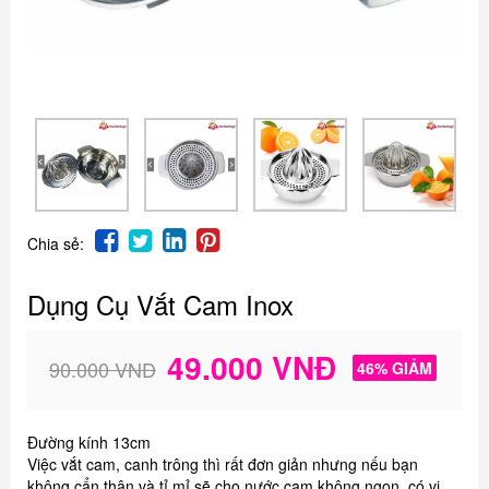
Chia sẻ:
Dụng Cụ Vắt Cam Inox
49.000 VNĐ
90.000 VNĐ
46% GIẢM
Đường kính 13cm
Việc vắt cam, canh trông thì rất đơn giản nhưng nếu bạn
không cẩn thận và tỉ mỉ sẽ cho nước cam không ngon, có vị