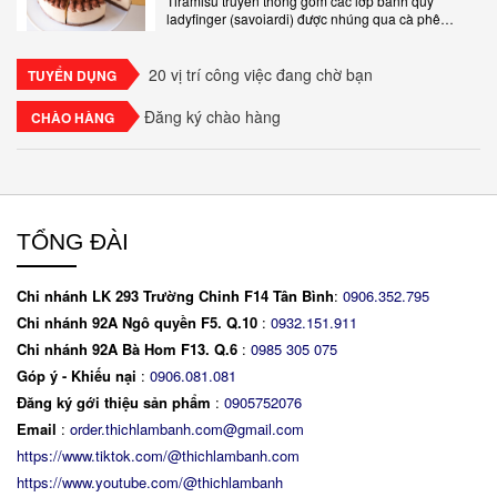
Tiramisu truyền thống gồm các lớp bánh quy
ladyfinger (savoiardi) được nhúng qua cà phê
espresso, xen kẽ với lớp kem béo mềm làm từ phô
mai mascarpone, trứng và..
20 vị trí công việc đang chờ bạn
TUYỂN DỤNG
Đăng ký chào hàng
CHÀO HÀNG
TỔNG ĐÀI
Chi nhánh LK 293 Trường Chinh F14 Tân Bình
:
0906.352.795
Chi nhánh 92A Ngô quyền F5. Q.10
:
0932.151.911
Chi nhánh 92A Bà Hom F13. Q.6
:
0
985 305 075
Góp ý - Khiếu nại
:
0906.081.081
Đăng ký gới thiệu sản phẩm
:
0905752076
Email
:
order.thichlambanh.com@gmail.com
https://www.tiktok.com/@thichlambanh.com
https://www.youtube.com/@thichlambanh