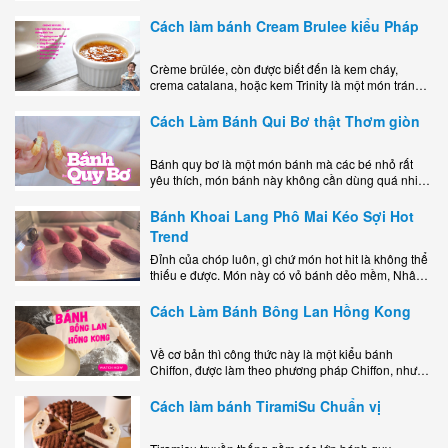
mê mẩn nhờ hương vị béo ngậy, ngọt ngào của lớp
kem..
Cách làm bánh Cream Brulee kiểu Pháp
Crème brûlée, còn được biết đến là kem cháy,
crema catalana, hoặc kem Trinity là một món tráng
miệng bao gồm một lớp đế custard béo phủ với một
lớp..
Cách Làm Bánh Qui Bơ thật Thơm giòn
Bánh quy bơ là một món bánh mà các bé nhỏ rất
yêu thích, món bánh này không cần dùng quá nhiều
nguyên liệu hay quá cầu kỳ, cách làm..
Bánh Khoai Lang Phô Mai Kéo Sợi Hot
Trend
Đỉnh của chóp luôn, gì chứ món hot hit là không thể
thiếu e được. Món này có vỏ bánh dẻo mềm, Nhân
phô mai béo ngậy kéo sợimùi Khoai..
Cách Làm Bánh Bông Lan Hồng Kong
Về cơ bản thì công thức này là một kiểu bánh
Chiffon, được làm theo phương pháp Chiffon, nhưng
nướng trong khuôn tròn hoàn toàn ổn. Bánh rất
ngon, làm..
Cách làm bánh TiramiSu Chuẩn vị