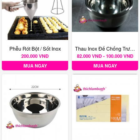
Phễu Rót Bột / Sốt Inox
Thau Inox Đế Chống Trượt Nhiều Kích Thước
200.000 VNĐ
82.000 VNĐ - 100.000 VNĐ
MUA NGAY
MUA NGAY