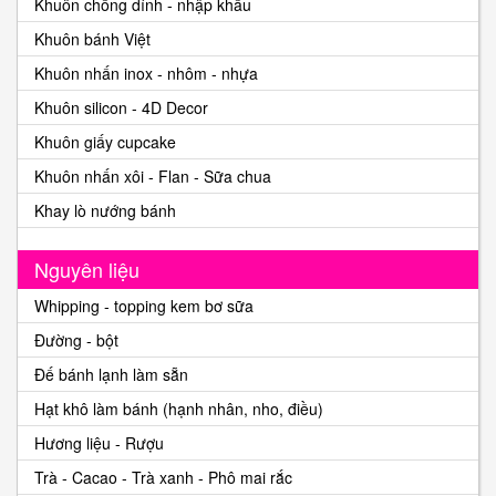
Khuôn chống dính - nhập khẩu
Khuôn bánh Việt
Khuôn nhấn inox - nhôm - nhựa
Khuôn silicon - 4D Decor
Khuôn giấy cupcake
Khuôn nhấn xôi - Flan - Sữa chua
Khay lò nướng bánh
Nguyên liệu
Whipping - topping kem bơ sữa
Đường - bột
Đế bánh lạnh làm sẵn
Hạt khô làm bánh (hạnh nhân, nho, điều)
Hương liệu - Rượu
Trà - Cacao - Trà xanh - Phô mai rắc