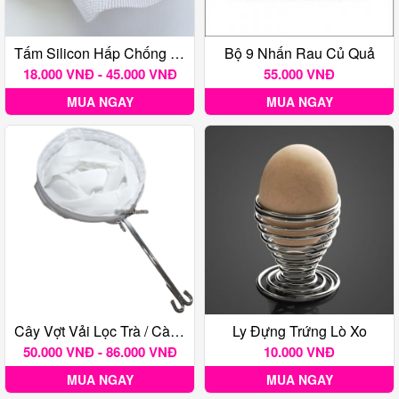
Tấm Silicon Hấp Chống Dính
Bộ 9 Nhấn Rau Củ Quả
18.000 VNĐ - 45.000 VNĐ
55.000 VNĐ
MUA NGAY
MUA NGAY
Cây Vợt Vải Lọc Trà / Cà Phê Nhiều Size
Ly Đựng Trứng Lò Xo
50.000 VNĐ - 86.000 VNĐ
10.000 VNĐ
MUA NGAY
MUA NGAY