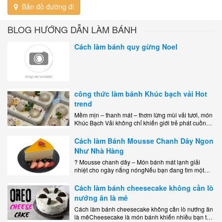
Bản đồ đường đi
BLOG HƯỚNG DẪN LÀM BÁNH
Cách làm bánh quy gừng Noel
công thức làm bánh Khúc bạch vải Hot
trend
Mềm mịn – thanh mát – thơm lừng mùi vải tươi, món
Khúc Bạch Vải không chỉ khiến giới trẻ phát cuồng
mà còn là lựa chọn hoàn hảo cho..
Cách làm Bánh Mousse Chanh Dây Ngon
Như Nhà Hàng
? Mousse chanh dây – Món bánh mát lạnh giải
nhiệt cho ngày nắng nóngNếu bạn đang tìm một
món tráng miệng vừa đẹp mắt, vừa ngon miệng lại
dễ..
Cách làm bánh cheesecake không cần lò
nướng ăn là mê
Cách làm bánh cheesecake không cần lò nướng ăn
là mêCheesecake là món bánh khiến nhiều bạn trẻ