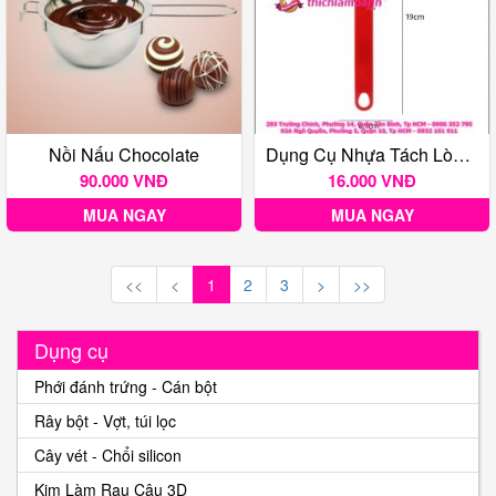
Nồi Nấu Chocolate
Dụng Cụ Nhựa Tách Lòng Đỏ Trứng
90.000 VNĐ
16.000 VNĐ
MUA NGAY
MUA NGAY
<<
<
1
2
3
>
>>
Dụng cụ
Phới đánh trứng - Cán bột
Rây bột - Vợt, túi lọc
Cây vét - Chổi silicon
Kim Làm Rau Câu 3D