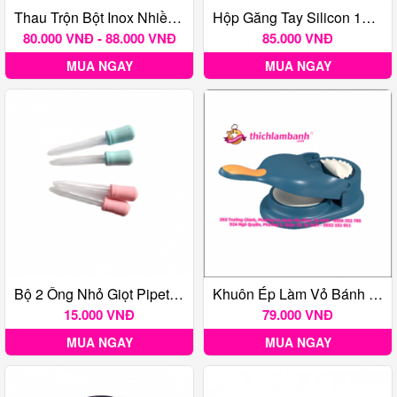
Thau Trộn Bột Inox Nhiều Kích Thước
Hộp Găng Tay Silicon 100 Cái Size M
80.000 VNĐ - 88.000 VNĐ
85.000 VNĐ
MUA NGAY
MUA NGAY
Bộ 2 Ống Nhỏ Giọt Pipet 5ml
Khuôn Ép Làm Vỏ Bánh Sủi Cảo
15.000 VNĐ
79.000 VNĐ
MUA NGAY
MUA NGAY