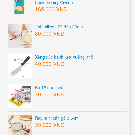
Easy Bakery Cream
165.000 VNĐ
Thìa silicon 20 đầu 30cm
30.000 VNĐ
Xẻng xúc bánh lưỡi vuông nhỏ
40.000 VNĐ
Bộ 16 đuôi chốt
70.000 VNĐ
Rây mini cán gỗ 8.5cm
39.000 VNĐ