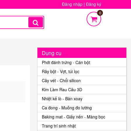
Đăng nhập
|
Đăng ký
0
Dụng cụ
Phới đánh trứng - Cán bột
Rây bột - Vợt, túi lọc
Cây vét - Chổi silicon
Kim Làm Rau Câu 3D
Nhiệt kế lò - Bàn xoay
Ca đong - Muỗng đo lường
Baking mat - Giấy nến - Màng bọc
Trang trí sinh nhật