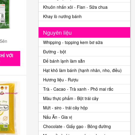
Khuôn nhấn xôi - Flan - Sữa chua
Khay lò nướng bánh
Nguyên liệu
 Sên
Whipping - topping kem bơ sữa
Đường - bột
HỈ VỚI
Đế bánh lạnh làm sẵn
0
Hạt khô làm bánh (hạnh nhân, nho, điều)
Hương liệu - Rượu
Trà - Cacao - Trà xanh - Phô mai rắc
Màu thực phẩm - Bột trái cây
Mứt - siro - trái cây hộp
Nấu Ăn - Gia vị
Chocolate - Giấy gạo - Bông đường