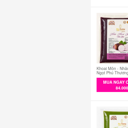
Khoai Môn - Nhâ
Ngọt Phú Thươn
MUA NGAY C
84.00