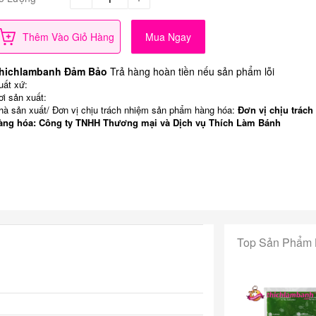
Thêm Vào Giỏ Hàng
Mua Ngay
hichlambanh Đảm Bảo
Trả hàng hoàn tiền nếu sản phẩm lỗi
uất xứ:
ơi sản xuất:
hà sản xuất/ Đơn vị chịu trách nhiệm sản phẩm hàng hóa:
Đơn vị chịu trách
àng hóa: Công ty TNHH Thương mại và Dịch vụ Thích Làm Bánh
Top Sản Phẩm