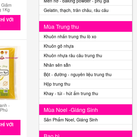
Men nở - baking powder - phụ gia
n Giảm
g 1Kg
Gelatin, thạch, trân châu, râu câu
HỈ VỚI
Mùa Trung thu
0
Khuôn nhấn trung thu lò xo
Khuôn gõ nhựa
Khuôn nhựa râu câu trung thu
Nhân sên sẵn
Bột - đường - nguyên liệu trung thu
Hộp trung thu
Khay - túi - hút ẩm trung thu
anh -
Mùa Noel -Giáng Sinh
 Phú
Sản Phẩm Noel, Giáng Sinh
HỈ VỚI
0
Bao bì