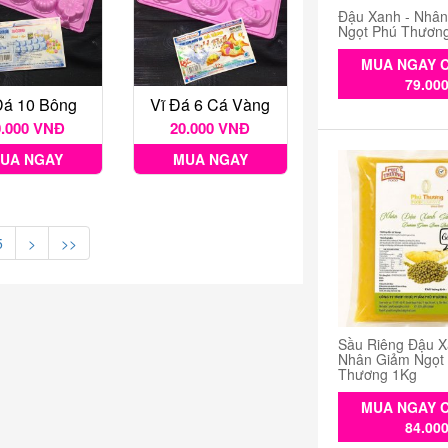
Đậu Xanh - Nhâ
Ngọt Phú Thươn
MUA NGAY C
79.00
Đá 10 Bông
Vĩ Đá 6 Cá Vàng
0.000 VNĐ
20.000 VNĐ
UA NGAY
MUA NGAY
5
>
>>
Sầu Riêng Đậu X
Nhân Giảm Ngọt
Thương 1Kg
MUA NGAY C
84.00