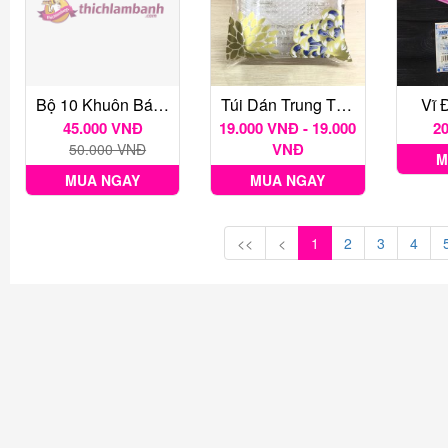
Bộ 10 Khuôn Bánh Bò Hình Lá
Túi Dán Trung Thu Các Loại 1 Bịch 100 Gr
Vĩ 
45.000 VNĐ
19.000 VNĐ - 19.000
2
VNĐ
50.000 VNĐ
M
MUA NGAY
MUA NGAY
<<
<
1
2
3
4