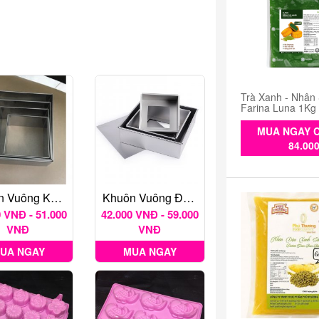
Trà Xanh - Nhân
Farina Luna 1Kg
MUA NGAY C
84.00
Khuôn Vuông Không Đáy
Khuôn Vuông Đáy Rời Nhiều Kích Thước
 VNĐ - 51.000
42.000 VNĐ - 59.000
VNĐ
VNĐ
UA NGAY
MUA NGAY