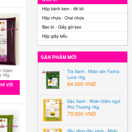
Hộp bánh kem - đế lót
Hộp nhựa - Chai nhựa
Bao bì - Giấy gói kẹo
Hộp giấy kiểu
SẢN PHẨM MỚI
n Giảm
Trà Xanh - Nhân sên Farina
g 1Kg
Luna 1Kg
84.000 VNĐ
HỈ VỚI
0
Đậu Xanh - Nhân Giảm ngọt
Phú Thương 1Kg
79.000 VNĐ
Sầu riêng đậu xanh - Nhân