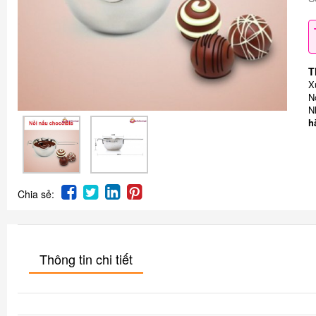
T
X
N
N
h
Chia sẻ:
Thông tin chi tiết