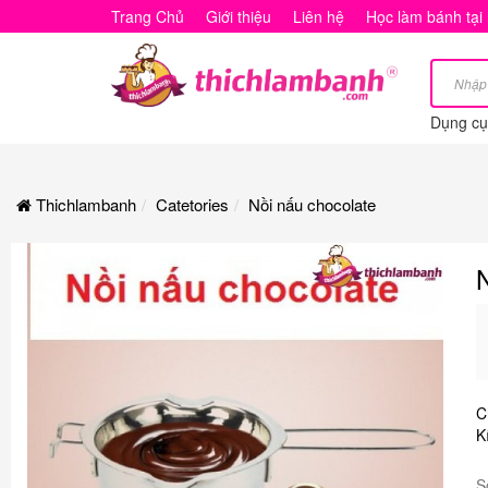
Nồi
Trang Chủ
Giới thiệu
Liên hệ
Học làm bánh tại
nấu
chocolate
Dụng cụ 
Thichlambanh
Catetories
Nồi nấu chocolate
C
K
S