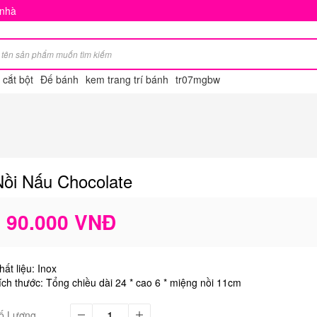
 nhà
cắt bột
Đế bánh
kem trang trí bánh
tr07mgbw
Nồi Nấu Chocolate
90.000 VNĐ
hất liệu: Inox
ích thước: Tổng chiều dài 24 * cao 6 * miệng nồi 11cm
ố Lượng