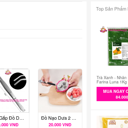
Top Sản Phẩm
Trà Xanh - Nhân
Farina Luna 1Kg
MUA NGAY C
84.00
Nhíp Gắp Đồ Decor Cong 18cm C01
Đồ Nạo Dưa 2 Đầu Tròn
0.000 VNĐ
20.000 VNĐ