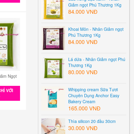
Giảm ngọt Phú Thương 1Kg
84.000 VNĐ
Khoai Môn - Nhân Giảm ngọt
Phú Thương 1Kg
84.000 VNĐ
Lá dứa - Nhân Giảm ngọt Phú
Thương 1Kg
80.000 VNĐ
iảm Ngọt
Whipping cream Sữa Tươi
HỈ VỚI
Chuyên Dụng Anchor Easy
0
Bakery Cream
165.000 VNĐ
Thìa silicon 20 đầu 30cm
30.000 VNĐ