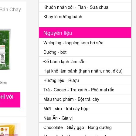
Khuôn nhấn xôi - Flan - Sữa chua
 Bán Chạy
Khay lò nướng bánh
Nguyên liệu
Whipping - topping kem bơ sữa
Đường - bột
Đế bánh lạnh làm sẵn
Hạt khô làm bánh (hạnh nhân, nho, điều)
Hương liệu - Rượu
 Sên
Trà - Cacao - Trà xanh - Phô mai rắc
HỈ VỚI
Màu thực phẩm - Bột trái cây
0
Mứt - siro - trái cây hộp
Nấu Ăn - Gia vị
Chocolate - Giấy gạo - Bông đường