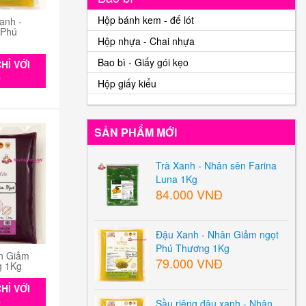
Hộp bánh kem - đế lót
anh -
 Phú
Hộp nhựa - Chai nhựa
Bao bì - Giấy gói kẹo
HỈ VỚI
0
Hộp giấy kiểu
SẢN PHẨM MỚI
Trà Xanh - Nhân sên Farina
Luna 1Kg
84.000 VNĐ
Đậu Xanh - Nhân Giảm ngọt
Phú Thương 1Kg
n Giảm
79.000 VNĐ
g 1Kg
HỈ VỚI
0
Sầu riêng đậu xanh - Nhân