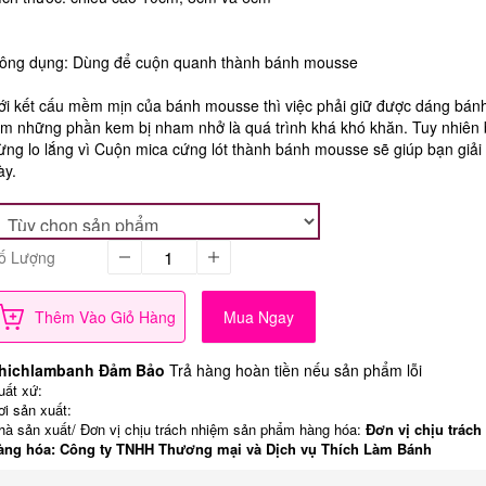
ông dụng: Dùng để cuộn quanh thành bánh mousse
ới kết cấu mềm mịn của bánh mousse thì việc phải giữ được dáng bá
àm những phần kem bị nham nhở là quá trình khá khó khăn. Tuy nhiên
ừng lo lắng vì Cuộn mica cứng lót thành bánh mousse sẽ giúp bạn giải
ày.
ố Lượng
Thêm Vào Giỏ Hàng
Mua Ngay
hichlambanh Đảm Bảo
Trả hàng hoàn tiền nếu sản phẩm lỗi
uất xứ:
ơi sản xuất:
hà sản xuất/ Đơn vị chịu trách nhiệm sản phẩm hàng hóa:
Đơn vị chịu trách
àng hóa: Công ty TNHH Thương mại và Dịch vụ Thích Làm Bánh