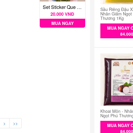
Set Sticker Que Cắm Trang Trí Giáng Sinh
Sầu Riêng Đậu X
20.000 VNĐ
Nhân Giảm Ngọt
Thương 1Kg
MUA NGAY
MUA NGAY C
84.00
Khoai Môn - Nhâ
Ngọt Phú Thươn
>
>>
MUA NGAY C
84.00