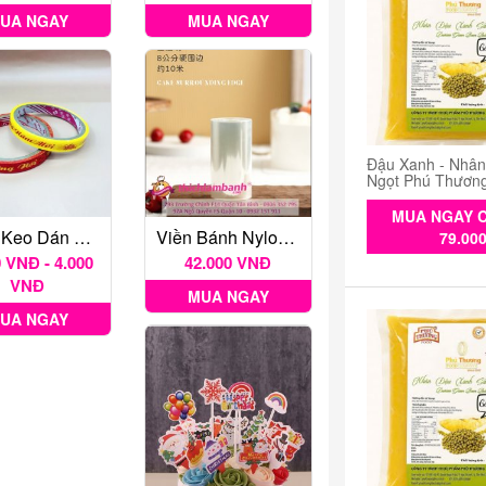
UA NGAY
MUA NGAY
Đậu Xanh - Nhâ
Ngọt Phú Thươn
MUA NGAY C
Băng Keo Dán Chúc Mừng Năm Mới
Viền Bánh Nylon Cứng Cao 8cm- ( Cuộn Cắt Sẵn 10m)
79.00
0 VNĐ - 4.000
42.000 VNĐ
VNĐ
MUA NGAY
UA NGAY