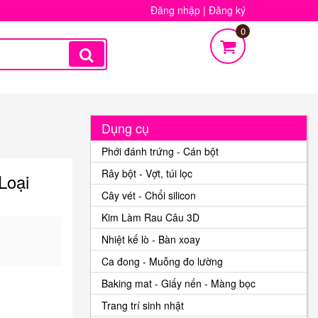
Đăng nhập
|
Đăng ký
0
Dụng cụ
Phới đánh trứng - Cán bột
Rây bột - Vợt, túi lọc
loại
Cây vét - Chổi silicon
Kim Làm Rau Câu 3D
Nhiệt kế lò - Bàn xoay
Ca đong - Muỗng đo lường
Baking mat - Giấy nến - Màng bọc
Trang trí sinh nhật