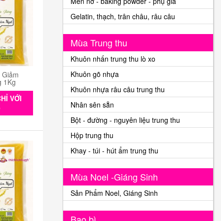
Men nở - baking powder - phụ gia
Gelatin, thạch, trân châu, râu câu
Mùa Trung thu
Khuôn nhấn trung thu lò xo
Khuôn gõ nhựa
n Giảm
g 1Kg
Khuôn nhựa râu câu trung thu
HỈ VỚI
Nhân sên sẵn
0
Bột - đường - nguyên liệu trung thu
Hộp trung thu
Khay - túi - hút ẩm trung thu
Mùa Noel -Giáng Sinh
Sản Phẩm Noel, Giáng Sinh
Bao bì