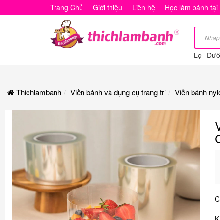
Viền
Trang Chủ
Giới thiệu
Liên hệ
Học làm bánh tại
bánh
nylon
Lọ
Đườ
cứng
bọc
Thichlambanh
Viền bánh và dụng cụ trang trí
Viền bánh nyl
bánh
Mousse
(loại
cứng
dày),
mica
C
quấn
K