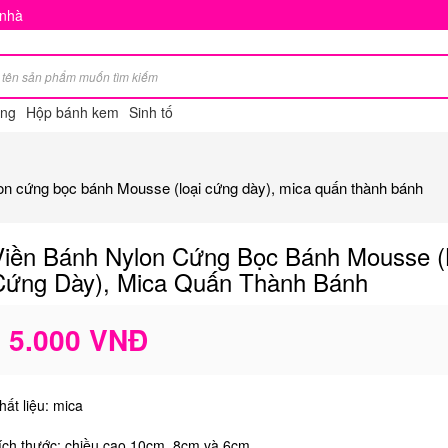
 nhà
ng
Hộp bánh kem
Sinh tố
on cứng bọc bánh Mousse (loại cứng dày), mica quấn thành bánh
Viền Bánh Nylon Cứng Bọc Bánh Mousse (
Cứng Dày), Mica Quấn Thành Bánh
5.000 VNĐ
hất liệu: mica
ích thước: chiều cao 10cm, 8cm và 6cm