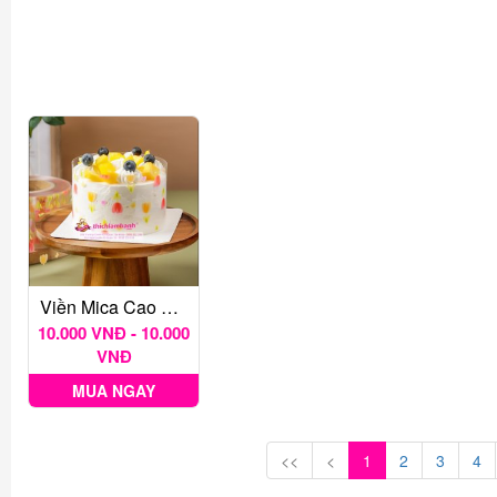
Viền Mica Cao 8cm Mẫu Họa Tiết 1M
10.000 VNĐ - 10.000
VNĐ
MUA NGAY
<<
<
1
2
3
4