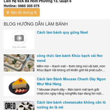
Liên Hệ 92A Bà Hom Phường 13, Quận 6
Hotline: 0985 305 075
Bản đồ đường đi
BLOG HƯỚNG DẪN LÀM BÁNH
Cách làm bánh quy gừng Noel
công thức làm bánh Khúc bạch vải Hot
trend
Mềm mịn – thanh mát – thơm lừng mùi vải tươi, món
Khúc Bạch Vải không chỉ khiến giới trẻ phát cuồng
mà còn là lựa chọn hoàn hảo cho..
Cách làm Bánh Mousse Chanh Dây Ngon
Như Nhà Hàng
? Mousse chanh dây – Món bánh mát lạnh giải
nhiệt cho ngày nắng nóngNếu bạn đang tìm một
món tráng miệng vừa đẹp mắt, vừa ngon miệng lại
dễ..
Cách làm bánh cheesecake không cần lò
nướng ăn là mê