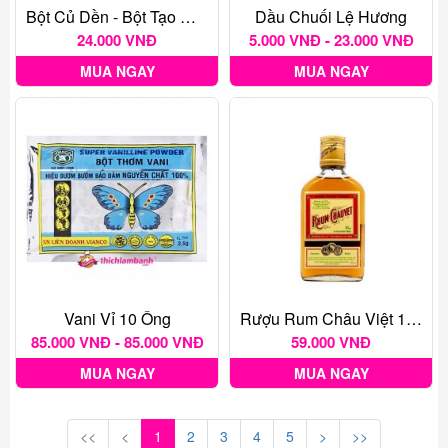
Bột Củ Dền - Bột Tạo Màu Thực Phẩm Tự Nhiên Gói 20G
Dầu Chuối Lệ Hương
24.000 VNĐ
5.000 VNĐ - 23.000 VNĐ
MUA NGAY
MUA NGAY
Vani Vỉ 10 Ống
Rượu Rum Châu Việt 175 Ml
85.000 VNĐ - 85.000 VNĐ
59.000 VNĐ
MUA NGAY
MUA NGAY
<<
<
1
2
3
4
5
>
>>