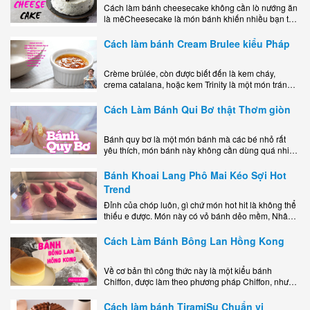
Cách làm bánh cheesecake không cần lò nướng ăn
là mêCheesecake là món bánh khiến nhiều bạn trẻ
mê mẩn nhờ hương vị béo ngậy, ngọt ngào của lớp
kem..
Cách làm bánh Cream Brulee kiểu Pháp
Crème brûlée, còn được biết đến là kem cháy,
crema catalana, hoặc kem Trinity là một món tráng
miệng bao gồm một lớp đế custard béo phủ với một
lớp..
Cách Làm Bánh Qui Bơ thật Thơm giòn
Bánh quy bơ là một món bánh mà các bé nhỏ rất
yêu thích, món bánh này không cần dùng quá nhiều
nguyên liệu hay quá cầu kỳ, cách làm..
Bánh Khoai Lang Phô Mai Kéo Sợi Hot
Trend
Đỉnh của chóp luôn, gì chứ món hot hit là không thể
thiếu e được. Món này có vỏ bánh dẻo mềm, Nhân
phô mai béo ngậy kéo sợimùi Khoai..
Cách Làm Bánh Bông Lan Hồng Kong
Về cơ bản thì công thức này là một kiểu bánh
Chiffon, được làm theo phương pháp Chiffon, nhưng
nướng trong khuôn tròn hoàn toàn ổn. Bánh rất
ngon, làm..
Cách làm bánh TiramiSu Chuẩn vị