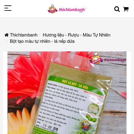
Thichlambanh
Hương liệu - Rượu - Màu Tự Nhiên
Bột tạo màu tự nhiên - lá nếp dứa