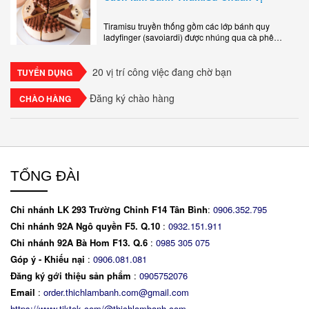
Tiramisu truyền thống gồm các lớp bánh quy
ladyfinger (savoiardi) được nhúng qua cà phê
espresso, xen kẽ với lớp kem béo mềm làm từ phô
mai mascarpone, trứng và..
20 vị trí công việc đang chờ bạn
TUYỂN DỤNG
Đăng ký chào hàng
CHÀO HÀNG
TỔNG ĐÀI
Chi nhánh LK 293 Trường Chinh F14 Tân Bình
:
0906.352.795
Chi nhánh 92A Ngô quyền F5. Q.10
:
0932.151.911
Chi nhánh 92A Bà Hom F13. Q.6
:
0
985 305 075
Góp ý - Khiếu nại
:
0906.081.081
Đăng ký gới thiệu sản phẩm
:
0905752076
Email
:
order.thichlambanh.com@gmail.com
https://www.tiktok.com/@thichlambanh.com