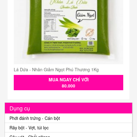
Lá Dứa - Nhân Giảm Ngọt Phú Thương 1Kg
MUA NGAY CHỈ VỚI
80.000
Dụng cụ
Phới đánh trứng - Cán bột
Rây bột - Vợt, túi lọc
Cây vét - Chổi silicon