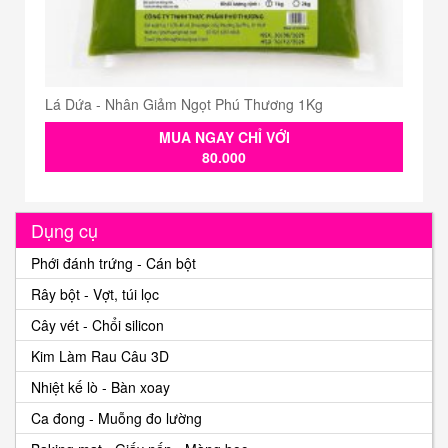
Lá Dứa - Nhân Giảm Ngọt Phú Thương 1Kg
MUA NGAY CHỈ VỚI
80.000
Dụng cụ
Phới đánh trứng - Cán bột
Rây bột - Vợt, túi lọc
Cây vét - Chổi silicon
Kim Làm Rau Câu 3D
Nhiệt kế lò - Bàn xoay
Ca đong - Muỗng đo lường