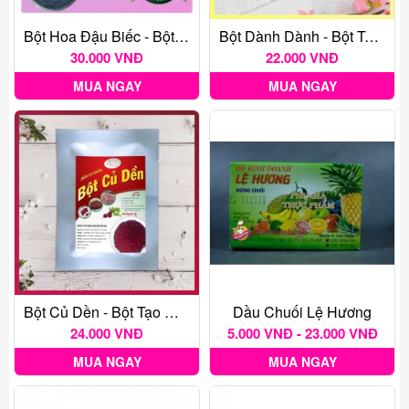
Bột Hoa Đậu Biếc - Bột Tạo Màu Thực Phẩm Tự Nhiên Gói 20G
Bột Dành Dành - Bột Tạo Màu Thực Phẩm Tự Nhiên Gói 20G
30.000 VNĐ
22.000 VNĐ
MUA NGAY
MUA NGAY
Bột Củ Dền - Bột Tạo Màu Thực Phẩm Tự Nhiên Gói 20G
Dầu Chuối Lệ Hương
24.000 VNĐ
5.000 VNĐ - 23.000 VNĐ
MUA NGAY
MUA NGAY