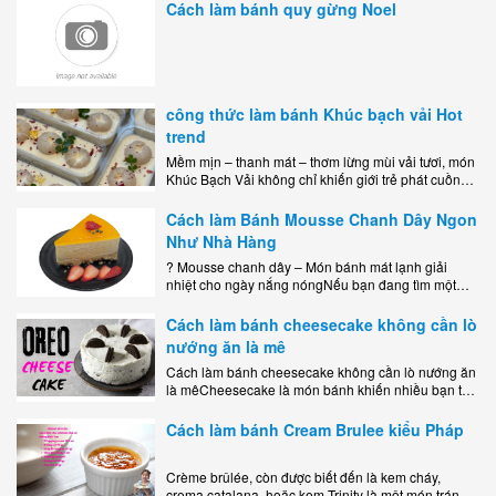
Cách làm bánh quy gừng Noel
công thức làm bánh Khúc bạch vải Hot
trend
Mềm mịn – thanh mát – thơm lừng mùi vải tươi, món
Khúc Bạch Vải không chỉ khiến giới trẻ phát cuồng
mà còn là lựa chọn hoàn hảo cho..
Cách làm Bánh Mousse Chanh Dây Ngon
Như Nhà Hàng
? Mousse chanh dây – Món bánh mát lạnh giải
nhiệt cho ngày nắng nóngNếu bạn đang tìm một
món tráng miệng vừa đẹp mắt, vừa ngon miệng lại
dễ..
Cách làm bánh cheesecake không cần lò
nướng ăn là mê
Cách làm bánh cheesecake không cần lò nướng ăn
là mêCheesecake là món bánh khiến nhiều bạn trẻ
mê mẩn nhờ hương vị béo ngậy, ngọt ngào của lớp
kem..
Cách làm bánh Cream Brulee kiểu Pháp
Crème brûlée, còn được biết đến là kem cháy,
crema catalana, hoặc kem Trinity là một món tráng