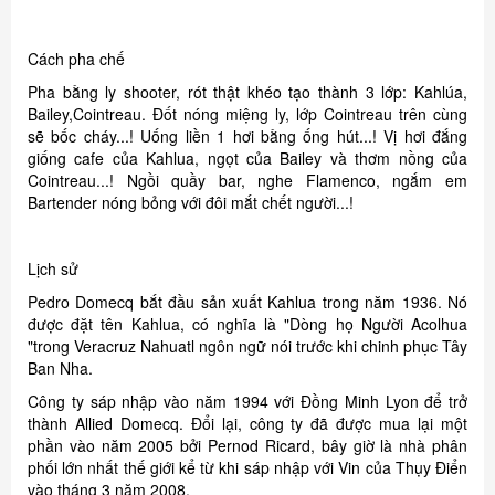
Cách pha chế
Pha bằng ly shooter, rót thật khéo tạo thành 3 lớp: Kahlúa,
Bailey,Cointreau. Đốt nóng miệng ly, lớp Cointreau trên cùng
sẽ bốc cháy...! Uống liền 1 hơi bằng ống hút...! Vị hơi đắng
giống cafe của Kahlua, ngọt của Bailey và thơm nồng của
Cointreau...! Ngồi quầy bar, nghe Flamenco, ngắm em
Bartender nóng bỏng với đôi mắt chết người...!
Lịch sử
Pedro Domecq bắt đầu sản xuất Kahlua trong năm 1936. Nó
được đặt tên Kahlua, có nghĩa là "Dòng họ Người Acolhua
"trong Veracruz Nahuatl ngôn ngữ nói trước khi chinh phục Tây
Ban Nha.
Công ty sáp nhập vào năm 1994 với Đồng Minh Lyon để trở
thành Allied Domecq. Đổi lại, công ty đã được mua lại một
phần vào năm 2005 bởi Pernod Ricard, bây giờ là nhà phân
phối lớn nhất thế giới kể từ khi sáp nhập với Vin của Thụy Điển
vào tháng 3 năm 2008.