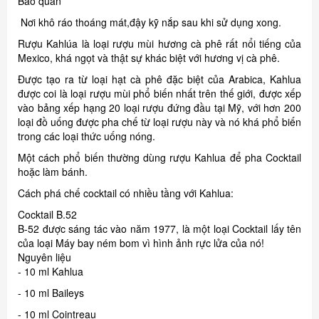
Bảo quản
Nơi khô ráo thoáng mát,đậy kỹ nắp sau khi sử dụng xong.
Rượu Kahlúa là loại rượu mùi hương cà phê rất nổi tiếng của
Mexico, khá ngọt và thật sự khác biệt với hương vị cà phê.
Được tạo ra từ loại hạt cà phê đặc biệt của Arabica, Kahlua
được coi là loại rượu mùi phổ biến nhất trên thế giới, được xếp
vào bảng xếp hạng 20 loại rượu đứng đầu tại Mỹ, với hơn 200
loại đồ uống được pha chế từ loại rượu này và nó khá phổ biến
trong các loại thức uống nóng.
Một cách phổ biến thường dùng rượu Kahlua để pha Cocktail
hoặc làm bánh.
Cách phá chế cocktail có nhiều tầng với Kahlua:
Cocktail B.52
B-52 được sáng tác vào năm 1977, là một loại Cocktail lấy tên
của loại Máy bay ném bom vì hình ảnh rực lửa của nó!
Nguyên liệu
- 10 ml Kahlua
- 10 ml Baileys
- 10 ml Cointreau