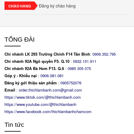
Đăng ký chào hàng
CHÀO HÀNG
TỔNG ĐÀI
Chi nhánh LK 293 Trường Chinh F14 Tân Bình
:
0906.352.795
Chi nhánh 92A Ngô quyền F5. Q.10
:
0932.151.911
Chi nhánh 92A Bà Hom F13. Q.6
:
0
985 305 075
Góp ý - Khiếu nại
:
0906.081.081
Đăng ký gới thiệu sản phẩm
:
0905752076
Email
:
order.thichlambanh.com@gmail.com
https://www.tiktok.com/@thichlambanh.com
https://www.youtube.com/@thichlambanh
https://www.facebook.com/thichlambanhchamcom
Tin tức