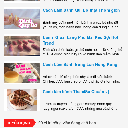
miệng bao gồm một lớp đế custard béo phủ với một
lớp..
Cách Làm Bánh Qui Bơ thật Thơm giòn
Bánh quy bơ là một món bánh mà các bé nhỏ rất
yêu thích, món bánh này không cần dùng quá nhiều
nguyên liệu hay quá cầu kỳ, cách làm..
Bánh Khoai Lang Phô Mai Kéo Sợi Hot
Trend
Đỉnh của chóp luôn, gì chứ món hot hit là không thể
thiếu e được. Món này có vỏ bánh dẻo mềm, Nhân
phô mai béo ngậy kéo sợimùi Khoai..
Cách Làm Bánh Bông Lan Hồng Kong
Về cơ bản thì công thức này là một kiểu bánh
Chiffon, được làm theo phương pháp Chiffon, nhưng
nướng trong khuôn tròn hoàn toàn ổn. Bánh rất
ngon, làm..
Cách làm bánh TiramiSu Chuẩn vị
Tiramisu truyền thống gồm các lớp bánh quy
ladyfinger (savoiardi) được nhúng qua cà phê
espresso, xen kẽ với lớp kem béo mềm làm từ phô
mai mascarpone, trứng và..
20 vị trí công việc đang chờ bạn
TUYỂN DỤNG