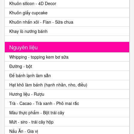
Khuôn silicon - 4D Decor
Khuôn giấy cupcake
Khuôn nhấn xôi - Flan - Sữa chua
Khay lò nướng bánh
Nguyên liệu
Whipping - topping kem bơ sữa
Đường - bột
Đế bánh lạnh làm sẵn
Hạt khô làm bánh (hạnh nhân, nho, điều)
Hương liệu - Rượu
Trà - Cacao - Trà xanh - Phô mai rắc
Màu thực phẩm - Bột trái cây
Mứt - siro - trái cây hộp
Nấu Ăn - Gia vị