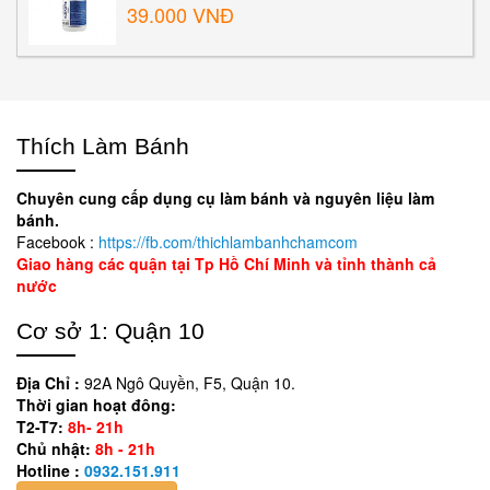
39.000 VNĐ
Thích Làm Bánh
Chuyên cung cấp dụng cụ làm bánh và nguyên liệu làm
bánh.
Facebook :
https://fb.com/thichlambanhchamcom
Giao hàng các quận tại Tp Hồ Chí Minh và tỉnh thành cả
nước
Cơ sở 1: Quận 10
Địa Chỉ :
92A Ngô Quyền, F5, Quận 10.
Thời gian hoạt đông:
T2-T7:
8h- 21h
Chủ nhật:
8h - 21h
Hotline :
0932.151.911